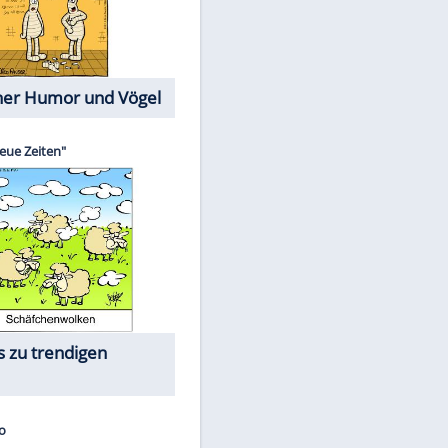
Cartoons mit wahren
Lebensgeschichten
Memo-Spiel
Die größten Skandalfilme