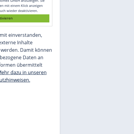
Glomex GmbH
Wir benötigen Ihre Zustimmung, um den
von unserer Redaktion eingebundenen
Inhalt von Glomex GmbH anzuzeigen. Sie
können diesen mit einem Klick anzeigen
lassen und auch wieder deaktivieren.
jetzt aktivieren
Ich bin damit einverstanden,
dass mir externe Inhalte
angezeigt werden. Damit können
personenbezogene Daten an
Drittplattformen übermittelt
werden.
Mehr dazu in unseren
Datenschutzhinweisen.