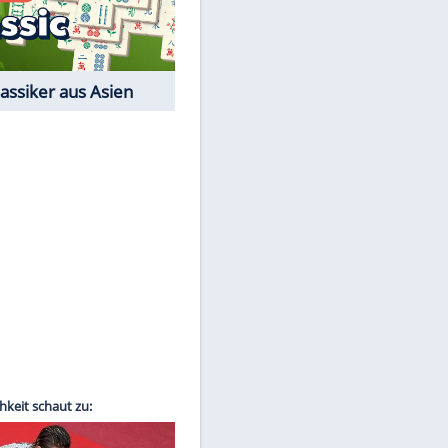
Film-Quiz: Bist Du ein
Cineast?
Kostenlos spielen