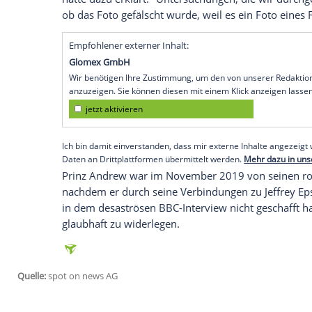
Was sagen die Zeugen?
Insider behaupten laut "
Daily Mail
" zud
eine Maniküre zu Hause in seinem Terminp
Geburtstagsparty veranstaltete, erinner
gewesen sei oder nicht. Der Personensch
soll laut "
Daily Mail
" inzwischen verstorb
Giuffre
behauptet, sie habe an besagte
gefeiert, bevor sie zu
Ghislaine Maxwells
derzeit in den USA in Untersuchungshaft,
Bekannte von
Andrew
. Ihr wird unter 
haben, minderjährige Mädchen zu missbr
es in ihrem Haus entstanden sei, zeigt
An
hatte dazu erklärt: "Untersuchungen, die
ob das Foto gefälscht wurde, weil es ein F
Empfohlener externer Inhalt: