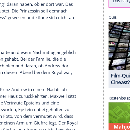
eier als "Alibi" für den Tag angegeben, an dem er
s Giuffre
(37) in
London
getroffen haben soll.
xualstraftäters
Jeffrey Epstein
(1953-2019)
ehrmals zum
Sex
mit
Prinz Andrew
gezwungen
alt gewesen. Der britische Royal streitet die
 der Sohn von Queen
Elizabeth II.
(94) im
nne nicht wahr sein, weil er am 10. März 2001
feier war. Den Recherchen der "
Daily Mail
" zufolge
ine Erinnerung" daran haben, ob er dort war. Das
elle behauptet. Die Prinzessin soll demnach
m "Pizza Express" gewesen und könne sich nicht an