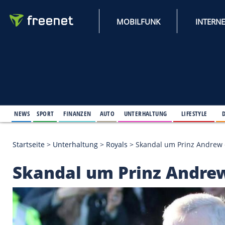
MOBILFUNK
NEWS
SPORT
FINANZEN
AUTO
UNTERHALTUNG
L
Startseite
>
Unterhaltung
>
Royals
>
Skandal um Pri
Skandal um Prinz An