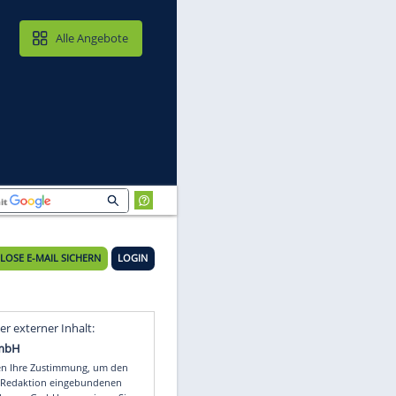
MAIL & CLOUD
Alle Angebote
KOSTENLOSE E-MAIL SICHERN
LOGIN
Video
Empfohlener externer Inhalt: