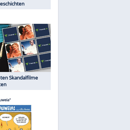
Peinliche Auftritte auf dem
roten Teppich
Cartoons "Das Wahre Leben"