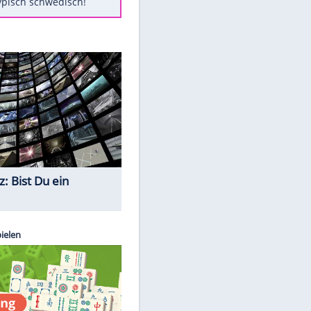
Diese Autos haben uns verlassen
Auftakt-Misere gestoppt: Berlin
gewinnt in Bochum
Mit diesen Tricks wird der Grill
ruckzuck sauber
So nutzt man alte Smartphones
sinnvoll
Das ist typisch schwedisch!
Quiz