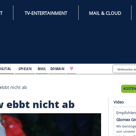
INTERNET
TV-ENTERTAINMENT
♥
IFESTYLE
DIGITAL
SPIELEN
MAIL
DOMAIN
nz Andrew ebbt nicht ab
drew ebbt nicht ab