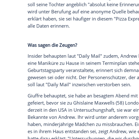
die "Daily Mail"
.
Prinz Andrew
hatte die F
Anschuldigungen zufolge
Virginia Robert
Giuffre
, die ein Opfer des verurteilten Se
gewesen sein soll, behauptet, sie sei m
worden. Beim ersten Mal sei sie 17 Jahre 
Vorwürfe allesamt ab.
In einem Interview mit der
BBC
erklärte
vergangenen Jahr,
Giuffres
Geschichte kö
mit seiner Tochter bei einer Geburtstags
soll seine Tochter angeblich "absolut ke
wird unter Berufung auf eine anonyme Qu
erklärt haben, sie sei häufiger in diese
alle Daten erinnern.