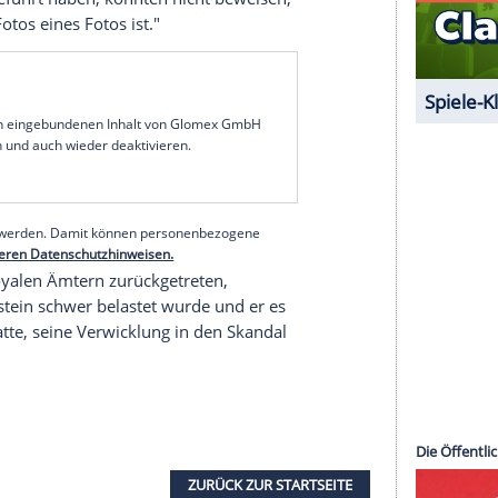
em,
Andrew
hätte an diesem Nachmittag angeblich
lan stehen gehabt. Bei der Familie, die die
t sich demnach niemand daran, ob
Andrew
dort
ützer, der an diesem Abend bei dem Royal war,
en sein.
m Abend mit
Prinz Andrew
in einem Nachtclub
(58) Londoner Haus zurückkehrten.
Maxwell
sitzt
 sie war eine Vertraute
Epsteins
und eine
anderem vorgeworfen,
Epstein
dabei geholfen zu
auchen. Ein Foto, von dem vermutet wird, dass
drew
, wie er einen Arm um
Giuffre
legt. Der Royal
 wir durchgeführt haben, konnten nicht beweisen,
oto eines Fotos eines Fotos ist."