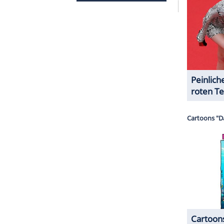
serer Redaktion eingebundenen Inhalt von Glomex GmbH
nzeigen lassen und auch wieder deaktivieren.
halte angezeigt werden. Damit können personenbezogene
r dazu in unseren Datenschutzhinweisen.
 seinen royalen Ämtern zurückgetreten,
zu
Jeffrey Epstein
schwer belastet wurde und er es
eschafft hatte, seine Verwicklung in den Skandal
ZURÜCK ZUR STARTS