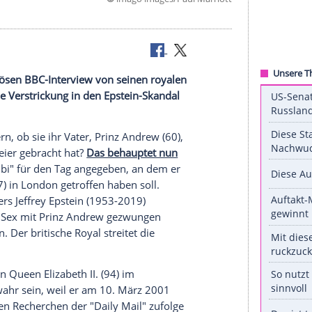
©
imago images/Paul Ma
drew
em desaströsen BBC-Interview von seinen royalen
e angebliche Verstrickung in den Epstein-Skandal
aran erinnern, ob sie ihr Vater,
Prinz Andrew
(60),
eburtstagsfeier gebracht hat?
Das behauptet nun