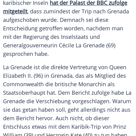
karibischer Inseln
hat der Palast der
BBC
zufolge
mitgeteilt
, dass zumindest der Trip nach
Grenada
aufgeschoben wurde. Demnach sei diese
Entscheidung getroffen worden, nachdem man
mit der Regierung des Inselstaats und
Generalgouverneurin Cécile La Grenade (69)
gesprochen habe.
La Grenade ist die direkte Vertretung von
Queen
Elizabeth II. (96) in
Grenada
, das als Mitglied des
Commonwealth die britische Monarchin als
Staatsoberhaupt hat. Dem
Bericht
zufolge habe La
Grenade die
Verschiebung
vorgeschlagen. Warum
sie das getan haben soll, geht allerdings nicht aus
dem
Bericht
hervor. Auch nicht, ob dieser
Entschluss
etwas mit dem Karibik-Trip von
Prinz
William
(39) und Herzogin Kate (40) zu tun haben