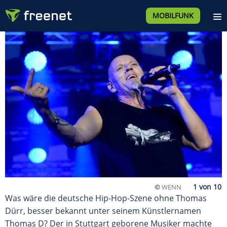
MOBILFUNK
©
WENN
Was wäre die deutsche Hip-Hop-Szene ohne Thomas
Dürr, besser bekannt unter seinem Künstlernamen
Thomas D? Der in Stuttgart geborene Musiker machte