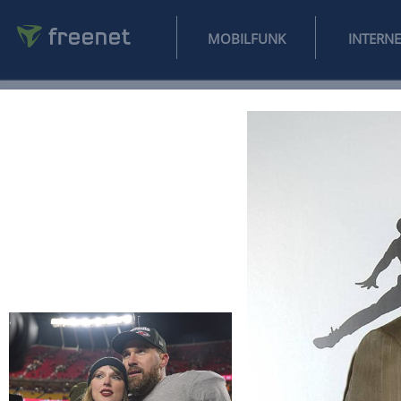
MOBILFUNK
NEWS
SPORT
FINANZEN
AUTO
UNTERHALTUNG
L