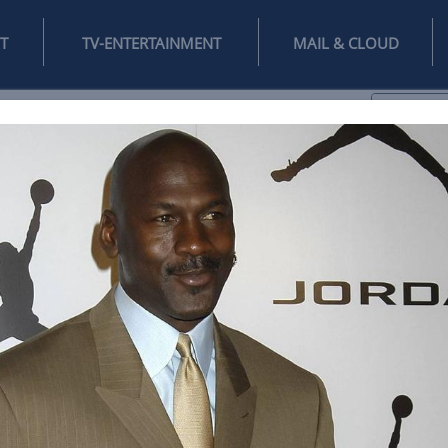
INTERNET
TV-ENTERTAINMENT
♥
IFESTYLE
DIGITAL
SPIELEN
MAIL
DOMAIN