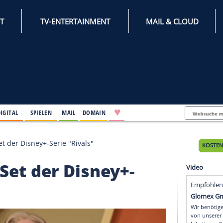
INTERNET
TV-ENTERTAINMENT
♥
IFESTYLE
DIGITAL
SPIELEN
MAIL
DOMAIN
 besucht Set der Disney+-Serie "Rivals"
cht Set der Disney+-