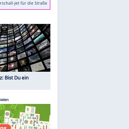
Berger im Wandel der Zeit
Todsünden im Restaurant
Die teuersten Neuzugänge der
BVB-Geschichte
Die gruseligsten Ort der Welt
Daten zwischen Windows und
Android austauschen
Ein Hyperschall-Jet für die Straße
Quiz