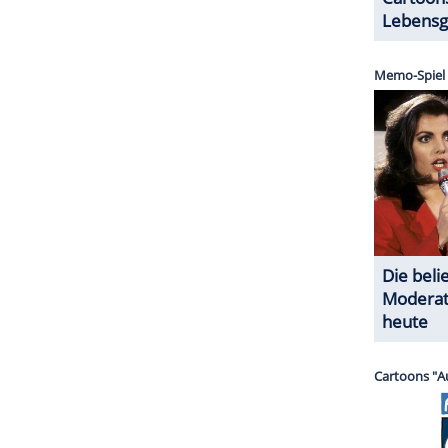
halte angezeigt werden. Damit können personenbezogene
r dazu in unseren Datenschutzhinweisen.
 "Rivals" begannen bereits im Mai. Fans müssen
e neuen Folgen der Disney+-Serie werden
 zweite Staffel soll mit insgesamt zwölf Episoden
e Teil haben.
ZURÜCK ZUR STARTS