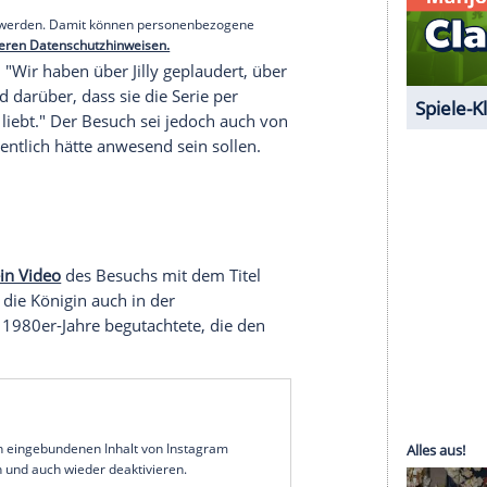
in der Serie Maud O'Hara spielt, zeigte sich nach
egeistert. Sie beschrieb Camilla als "urkomisch,
serer Redaktion eingebundenen Inhalt von Glomex GmbH
nzeigen lassen und auch wieder deaktivieren.
halte angezeigt werden. Damit können personenbezogene
r dazu in unseren Datenschutzhinweisen.
an der Show: "Wir haben über Jilly geplaudert, über