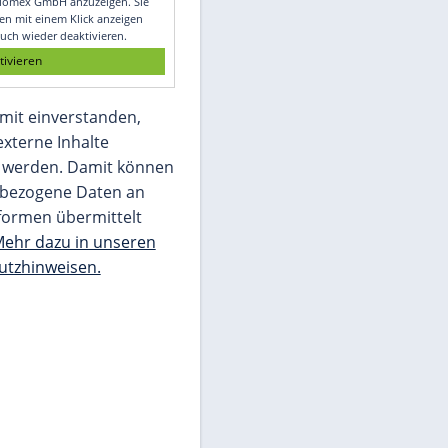
Glomex GmbH
Wir benötigen Ihre Zustimmung, um den
von unserer Redaktion eingebundenen
Inhalt von Glomex GmbH anzuzeigen. Sie
können diesen mit einem Klick anzeigen
lassen und auch wieder deaktivieren.
jetzt aktivieren
Ich bin damit einverstanden,
dass mir externe Inhalte
angezeigt werden. Damit können
personenbezogene Daten an
Drittplattformen übermittelt
werden.
Mehr dazu in unseren
Datenschutzhinweisen.