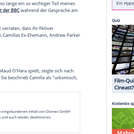
in Bristol: Königin Camilla (78) hat am Montag
erie "Rivals" geworfen. Die Produktion, die auf dem
Cooper (1937-2025) basiert, dreht derzeit ihre mit
e Königin war es ein Termin, der sie auch privat
lly Cooper, die im vergangenen Oktober im Alter
die Königin verband eine jahrzehntelange, enge
 ihrem Tod als "Legende" und "wunderbar witzige
igin auf Coopers Kinder, Felix Cooper und Emily
k: "Sie war so lange ein so wichtiger Teil meines
sagte sie
laut der BBC
während der Gespräche am
hatte einst verraten, dass ihr fiktiver
eilweise von Camillas Ex-Ehemann, Andrew Parker