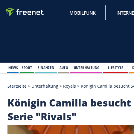
MOBILFUNK
NEWS
SPORT
FINANZEN
AUTO
UNTERHALTUNG
L
Startseite
>
Unterhaltung
>
Royals
>
Königin Camilla
Königin Camilla besu