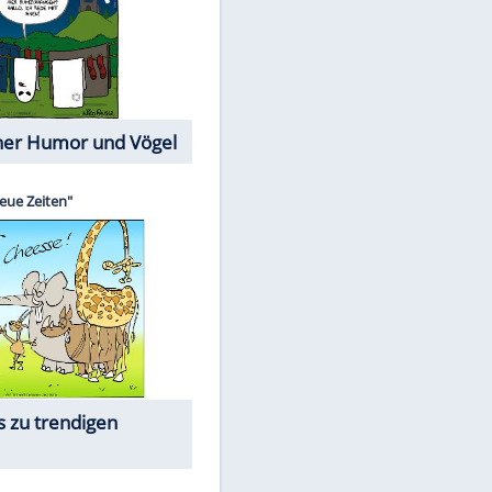
Cartoons mit wahren
Lebensgeschichten
Memo-Spiel
Die beliebtesten