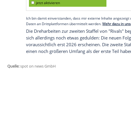
die Serie, über all die verschiedenen Char
'Binge-Watching' durchgeschaut hat und s
Traurigkeit überschattet gewesen, da Jill
"Jilly wird nun von woanders zusehen", s
Königin Camilla gibt einen Einblick auf I
Der offizielle Instagram-Account des Pal
"Ein Sneak-Peek von Rivals!". Die Aufnah
Kostümabteilung, wo sie die ikonischen 
Look der Serie prägen.
Empfohlener externer Inhalt:
Instagram
Wir benötigen Ihre Zustimmung, um den von uns
anzuzeigen. Sie können diesen mit einem Klick a