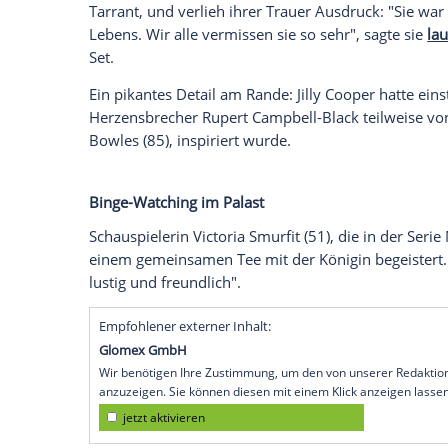
Hoher Besuch in den Bottle Yard Studios 
einen Blick hinter die Kulissen der Hit-S
gleichnamigen Bestseller von Dame Jilly 
Spannung erwartete zweite Staffel. Für di
sehr berührt haben dürfte.
Der Besuch stand ganz im Zeichen von Ji
von 88 Jahren verstarb. Die Autorin und 
Freundschaft. Camilla hatte Cooper nach
Freundin" gewürdigt. Am Set traf die Kön
Tarrant, und verlieh ihrer Trauer Ausdruc
Lebens. Wir alle vermissen sie so sehr", 
Set.
Ein pikantes Detail am Rande: Jilly Cooper 
Herzensbrecher Rupert Campbell-Black t
Bowles (85), inspiriert wurde.