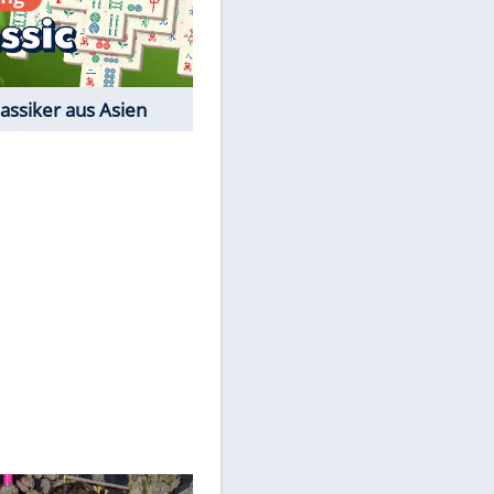
Film-Quiz: Bist Du ein
Cineast?
Kostenlos spielen