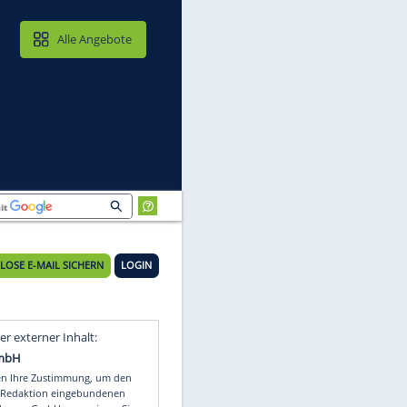
MAIL & CLOUD
Alle Angebote
KOSTENLOSE E-MAIL SICHERN
LOGIN
Video
Empfohlener externer Inhalt: