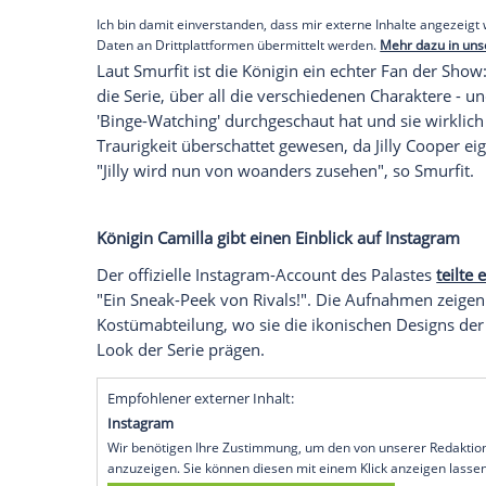
Binge-Watching im Palast
Schauspielerin Victoria Smurfit (51), die 
einem gemeinsamen Tee mit der Königin b
lustig und freundlich".
Empfohlener externer Inhalt:
Glomex GmbH
Wir benötigen Ihre Zustimmung, um den von un
anzuzeigen. Sie können diesen mit einem Klick a
jetzt aktivieren
Ich bin damit einverstanden, dass mir externe In
Daten an Drittplattformen übermittelt werden.
Meh
Laut Smurfit ist die Königin ein echter F