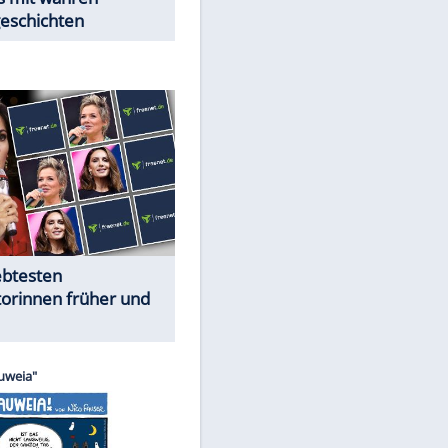
Trennungsschock im Promi-
Kosmos
Cartoons "Das Wahre Leben"
EITE