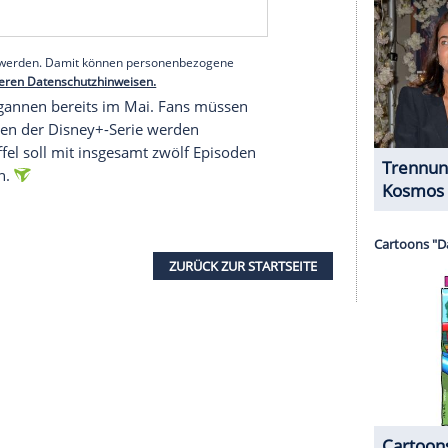
aktere - und darüber, dass sie die Serie per
ie wirklich liebt." Der Besuch sei jedoch auch von
y Cooper eigentlich hätte anwesend sein sollen.
o Smurfit.
nstagram
astes
teilte ein Video
des Besuchs mit dem Titel
men zeigen die Königin auch in der
Designs der 1980er-Jahre begutachtete, die den
erer Redaktion eingebundenen Inhalt von Instagram
nzeigen lassen und auch wieder deaktivieren.