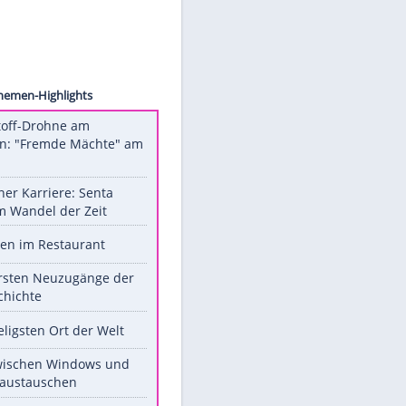
atling
Unsere Themen-Highlights
Sprengstoff-Drohne am
Flughafen: "Fremde Mächte" am
Werk?
Bilder einer Karriere: Senta