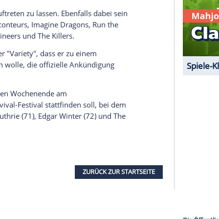
n Headlinern gezählt werden. Offiziell bestätigt
serer Redaktion eingebundenen Inhalt von Glomex GmbH
nzeigen lassen und auch wieder deaktivieren.
halte angezeigt werden. Damit können personenbezogene
r dazu in unseren Datenschutzhinweisen.
ei Bühnen auftreten zu lassen. Ebenfalls dabei sein
26), The Raconteurs,
Imagine Dragons
, Run the