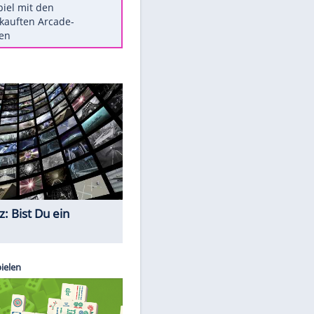
Die größten Mythen über
Medikamente
Berlins Matchwinner Grönning:
"Veränderte Perspektive"
Vorsicht: Diese 17 Dinge hassen
Katzen
Illegales Asphalt-Kartell muss
Mio-Strafe zahlen
Memo-Spiel mit den
meistverkauften Arcade-
Maschinen
Quiz