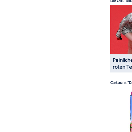
et,
The Lumineers
und The Killers.
te gegenüber "Variety", dass er zu einem
r abgeben wolle, die offizielle Ankündigung
ss am gleichen Wochenende am
dstock-Revival-Festival stattfinden soll, bei dem
78), Arlo Guthrie (71), Edgar Winter (72) und The
ZURÜCK ZUR STARTS