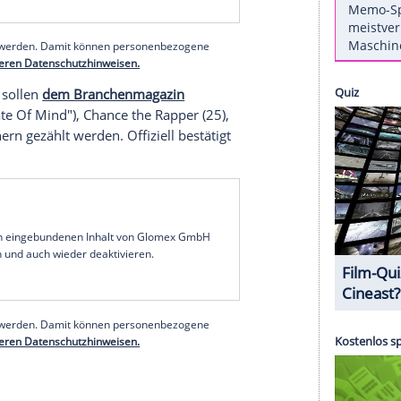
n-Air-Festivals "
Woodstock
" gefeiert werden soll.
das neue Festival vom 16. bis 18. August in
rk
steigen soll. Nun sollen auch die ersten
.
erer Redaktion eingebundenen Inhalt von Instagram
nzeigen lassen und auch wieder deaktivieren.
halte angezeigt werden. Damit können personenbezogene
r dazu in unseren Datenschutzhinweisen.
ranstalter sollen
dem Branchenmagazin
"Empire State Of Mind"), Chance the Rapper (25),