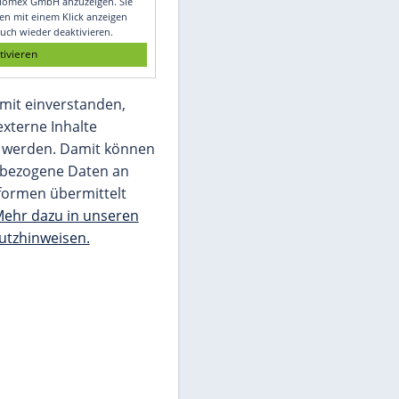
Glomex GmbH
Wir benötigen Ihre Zustimmung, um den
von unserer Redaktion eingebundenen
Inhalt von Glomex GmbH anzuzeigen. Sie
können diesen mit einem Klick anzeigen
lassen und auch wieder deaktivieren.
jetzt aktivieren
Ich bin damit einverstanden,
dass mir externe Inhalte
angezeigt werden. Damit können
personenbezogene Daten an
Drittplattformen übermittelt
werden.
Mehr dazu in unseren
Datenschutzhinweisen.