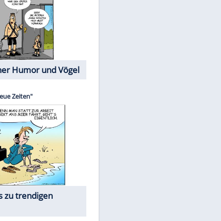
Cartoons mit wahren
Lebensgeschichten
Memo-Spiel