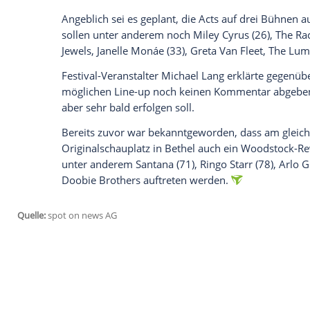
die Black Keys und Dead & Company zu de
ist dies bisher allerdings noch nicht.
Empfohlener externer Inhalt:
Glomex GmbH
Wir benötigen Ihre Zustimmung, um den von un
anzuzeigen. Sie können diesen mit einem Klick a
jetzt aktivieren
Ich bin damit einverstanden, dass mir externe In
Daten an Drittplattformen übermittelt werden.
Meh
Weitere Künstler
Angeblich sei es geplant, die Acts auf dr
sollen unter anderem noch
Miley Cyrus
(