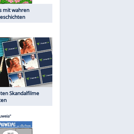
Die Öffentlichkeit schaut zu:
Peinliche Auftritte auf dem
roten Teppich
Cartoons "Das Wahre Leben"