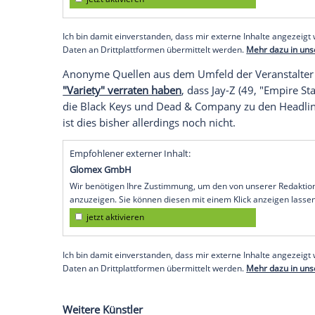
dem das 50. Jubiläum des legendären Ope
Am Valentinstag wurde verkündet
, dass 
Watkins Glen
im US-Bundesstaat
New Yo
Künstler feststehen - zumindest inoffiziell
Empfohlener externer Inhalt:
Instagram
Wir benötigen Ihre Zustimmung, um den von uns
anzuzeigen. Sie können diesen mit einem Klick a
jetzt aktivieren
Ich bin damit einverstanden, dass mir externe In
Daten an Drittplattformen übermittelt werden.
Meh
Anonyme Quellen aus dem Umfeld der Ve
"Variety" verraten haben
, dass
Jay-Z
(49, 