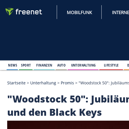
MOBILFUNK
NEWS
SPORT
FINANZEN
AUTO
UNTERHALTUNG
L
Startseite
>
Unterhaltung
>
Promis
>
"Woodstock 50"
"Woodstock 50": Jub