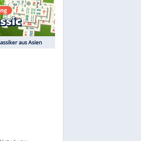
Film-Quiz: Bist Du ein
Cineast?
Kostenlos spielen