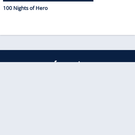
100 Nights of Hero
freenet
Kundenservice
Barrierefreiheitserklärung
Impressum
Datenschutz
Datenschutzmanager