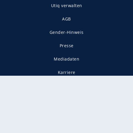
Utiq verwalten
AGB
Gender-Hinweis
Presse
Mediadaten
Karriere
Vertragskündigung
Vertrag widerrufen
gekennzeichnet mit