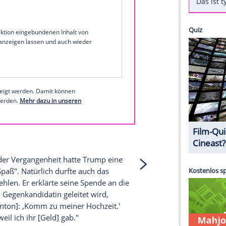
sich selbst die
Treue
zu schwören.
hren? Sehen Sie auf
MyVideo
kostenlos und in
ilien-Mogul
f Instagram:
1 von 52
 unserer Redaktion eingebundenen Inhalt von
t einem Klick anzeigen lassen und auch wieder