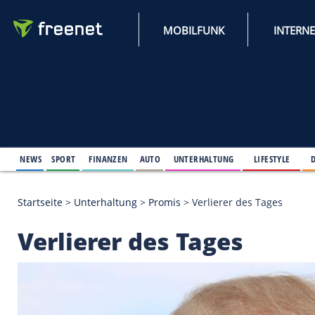
MOBILFUNK
NEWS
SPORT
FINANZEN
AUTO
UNTERHALTUNG
L
Startseite
>
Unterhaltung
>
Promis
>
Verlierer des 
Verlierer des Tages