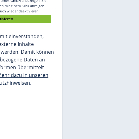
Glomex GmbH
Wir benötigen Ihre Zustimmung, um den
von unserer Redaktion eingebundenen
Inhalt von Glomex GmbH anzuzeigen. Sie
können diesen mit einem Klick anzeigen
lassen und auch wieder deaktivieren.
jetzt aktivieren
Ich bin damit einverstanden,
dass mir externe Inhalte
angezeigt werden. Damit können
personenbezogene Daten an
Drittplattformen übermittelt
werden.
Mehr dazu in unseren
Datenschutzhinweisen.