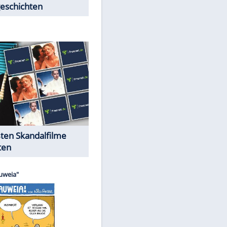
Peinliche Auftritte auf dem
roten Teppich
Cartoons "Das Wahre Leben"