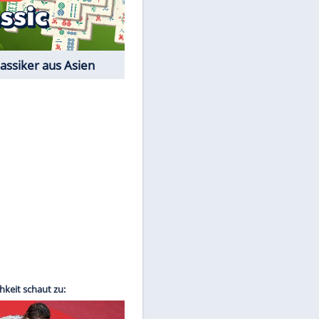
Film-Quiz: Bist Du ein
Cineast?
Kostenlos spielen