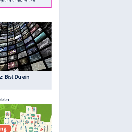
Diese Autos haben uns verlassen
Auftakt-Misere gestoppt: Berlin
gewinnt in Bochum
Mit diesen Tricks wird der Grill
ruckzuck sauber
So nutzt man alte Smartphones
sinnvoll
Das ist typisch schwedisch!
Quiz