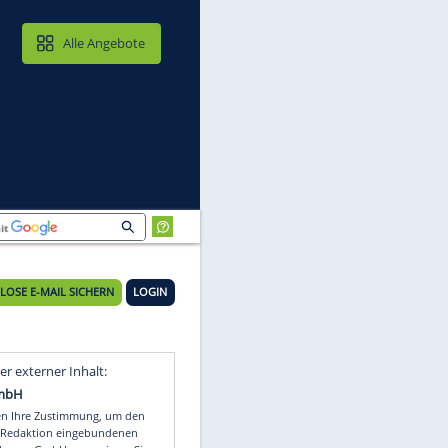
MAIL & CLOUD
Alle Angebote
KOSTENLOSE E-MAIL SICHERN
LOGIN
Video
Empfohlener externer Inhalt: