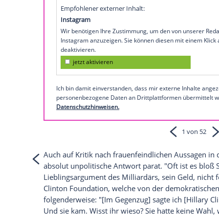
verkündete, keinem Parteimitglied außer 
Sie wollen mehr über
Donald Trump erfa
voller Länge einen Film über den Immob
So zeigt sich Donald Trump au
Empfohlener externer Inhalt:
Instagram
Wir benötigen Ihre Zustimmung, um den von
Instagram anzuzeigen. Sie können diesen mi
deaktivieren.
jetzt aktivieren