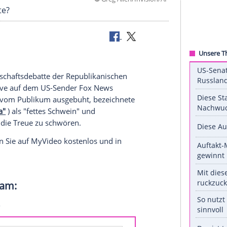
©
Greg Allen/Invi
äher brachte?
ebuht
er
Präsidentschaftsdebatte
der
Republikanischen
tritt, der live auf dem US-Sender
Fox News
rdär
wurde vom Publikum ausgebuht, bezeichnete
p Dead Diva"
) als "fettes Schwein" und