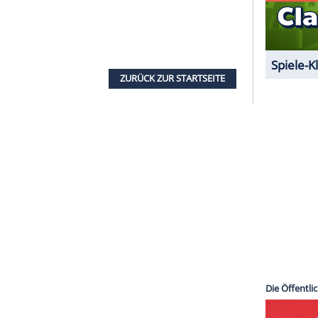
e Inhalte angezeigt werden. Damit können
 übermittelt werden.
Mehr dazu in unseren
1 von 52
Aussagen in der Vergangenheit hatte
Trump
eine
ist es bloß Spaß". Natürlich durfte auch das
eld, nicht fehlen. Er erklärte seine
Spende
an die
kratischen Gegenkandidatin geleitet wird,
h [Hillary Clinton]: ,Komm zu meiner
Hochzeit
.'
ine Wahl, weil ich ihr [Geld] gab."