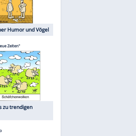
Cartoons mit wahren
Lebensgeschichten
Memo-Spiel
Die größten Skandalfilme