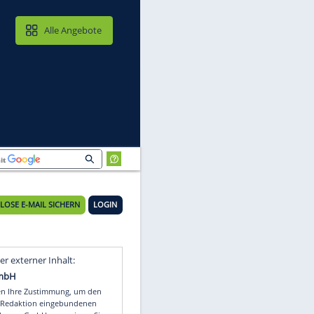
MAIL & CLOUD
Alle Angebote
KOSTENLOSE E-MAIL SICHERN
LOGIN
Video
Empfohlener externer Inhalt: