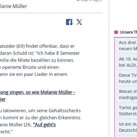
©
ddp 
nen wie Melanie Müller
Geld
Winfried Glatzeder
(69) findet offenbar, dass er
genau, wer daran Schuld ist: "Ich habe 8
Semester
m meiner
Familie
die
Miete
bezahlen zu können.
 Müller
, die operierte Brüste und einen