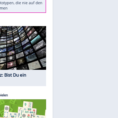
Diese TV-Legenden sind bis
heute unvergessen
Woran man Menschen mit
niedrigem EQ erkennt
Torlos gegen Kaiserslautern:
Stotterstart von Wolfsburg
Ist ein Vulkanausbruch in
Deutschland möglich?
5 VW-Prototypen, die nie auf den
Markt kamen
Quiz
EITE