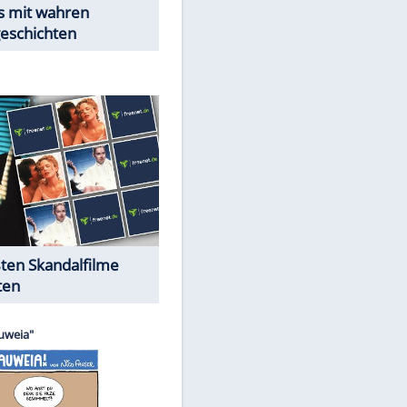
Peinliche Auftritte auf dem
roten Teppich
Cartoons "Das Wahre Leben"