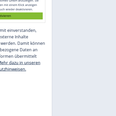
Glomex GmbH
Wir benötigen Ihre Zustimmung, um den
von unserer Redaktion eingebundenen
Inhalt von Glomex GmbH anzuzeigen. Sie
können diesen mit einem Klick anzeigen
lassen und auch wieder deaktivieren.
jetzt aktivieren
Ich bin damit einverstanden,
dass mir externe Inhalte
angezeigt werden. Damit können
personenbezogene Daten an
Drittplattformen übermittelt
werden.
Mehr dazu in unseren
Datenschutzhinweisen.