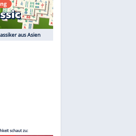
Film-Quiz: Bist Du ein
Cineast?
Kostenlos spielen