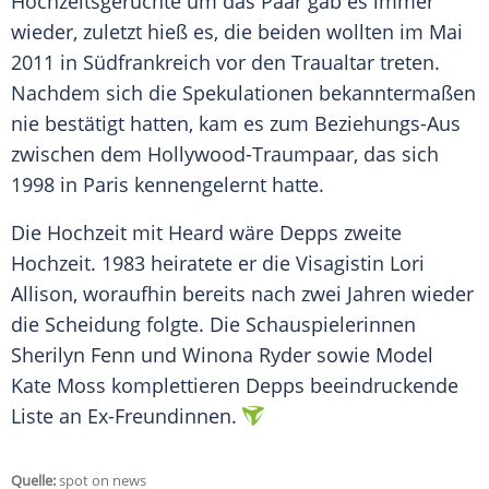
Hochzeitsgerüchte um das Paar gab es immer
wieder, zuletzt hieß es, die beiden wollten im Mai
2011 in
Südfrankreich
vor den
Traualtar
treten.
Nachdem sich die Spekulationen bekanntermaßen
nie bestätigt hatten, kam es zum Beziehungs-Aus
zwischen dem Hollywood-Traumpaar, das sich
1998 in Paris kennengelernt hatte.
Die
Hochzeit
mit
Heard
wäre
Depps
zweite
Hochzeit
. 1983 heiratete er die Visagistin
Lori
Allison
, woraufhin bereits nach zwei Jahren wieder
die
Scheidung
folgte. Die Schauspielerinnen
Sherilyn Fenn
und
Winona Ryder
sowie Model
Kate Moss
komplettieren
Depps
beeindruckende
Liste an Ex-Freundinnen.
Quelle:
spot on news