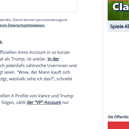
nt, jetzt
unter dem Namen "vp46archive"
zu
owerinnen und
Follower
sammeln, Bidens "potus",
nen
Followerinnen und
Follower
.
s von Trump und Vance sieht das Verhältnis
d 47.
Präsidenten
der Vereinigten
Staaten
folgen
ast 31
Millionen
Menschen
, Vance
bei "jdvance"
serer Redaktion eingebundenen Inhalt von Glomex GmbH
nzeigen lassen und auch wieder deaktivieren.