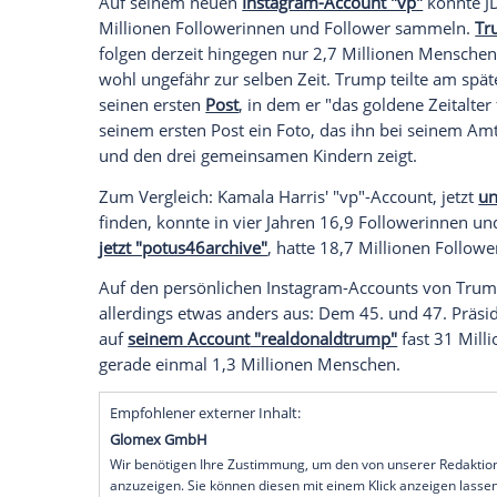
Nach der
Amtseinführung
von
Donald T
haben ihre
Vorgänger
Joe Biden
(82) un
Account-Namen des US-Präsidenten und
später zeichnet sich ab:
Vizepräsident
Van
beliebter als der
Präsident
. Im Rennen u
vorn.
Vance hat dreimal so viele Follower
Auf seinem neuen
Instagram-Account "v
Millionen
Followerinnen und
Follower
sa
folgen derzeit hingegen nur 2,7
Millione
wohl ungefähr zur selben Zeit. Trump te
seinen ersten
Post
, in dem er "das gold
seinem ersten
Post
ein Foto, das ihn bei
und den drei gemeinsamen Kindern zeigt