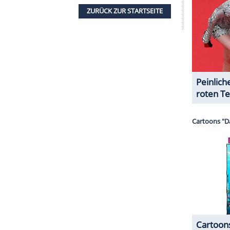
halte angezeigt werden. Damit können personenbezogene
r dazu in unseren Datenschutzhinweisen.
chweren sich
f seinem offiziellen Amts-Account in so kurzer
sammelt hat als Trump, ist unklar.
In der
chweren sich jedenfalls zahlreiche Userinnen und
ändig gefolgt seien. "Wow, der Mann kauft sich
ir nicht gefolgt, weshalb sehe ich das?", schreibt
auf die offiziellen X-Profile von Vance und Trump:
0
Menschen
folgen, zählt
der "VP"-Account
nur