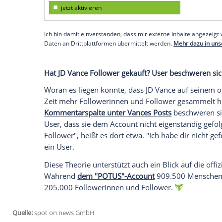
Zum Vergleich: Kamala Harris' "vp"-Accou
finden, konnte in vier Jahren 16,9 Foll
jetzt "potus46archive"
, hatte 18,7
Millio
Auf den persönlichen Instagram-Account
allerdings etwas anders aus: Dem 45. un
auf
seinem
Account
"realdonaldtrump"
f
gerade einmal 1,3
Millionen
Menschen
.
Empfohlener externer Inhalt:
Glomex GmbH
Wir benötigen Ihre Zustimmung, um den von un
anzuzeigen. Sie können diesen mit einem Klick a
jetzt aktivieren