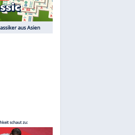
Film-Quiz: Bist Du ein
Cineast?
Kostenlos spielen