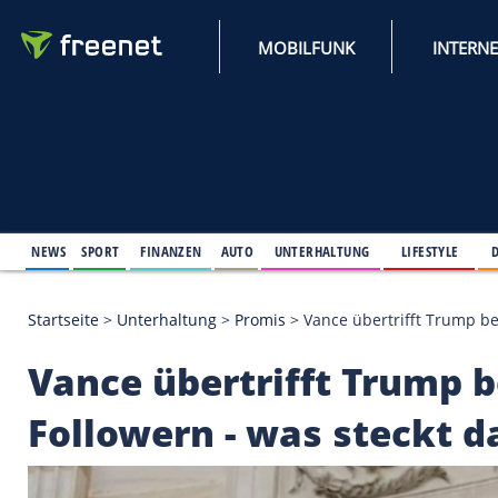
MOBILFUNK
NEWS
SPORT
FINANZEN
AUTO
UNTERHALTUNG
L
Startseite
>
Unterhaltung
>
Promis
>
Vance übertrif
Vance übertrifft Tr