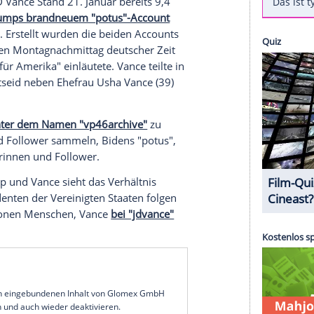
rump
(78) und
JD Vance
(40) am gestrigen
Montag
d
Kamala Harris
(60) die offiziellen Instagram-
 des
Vizepräsidenten
übergeben. Rund 24 Stunden
ce ist in den sozialen Medien offenbar viel
m die meisten
Follower
hat er zumindest die Nase
p"
konnte
JD Vance
Stand 21.
Januar
bereits 9,4
mmeln.
Trumps brandneuem "potus"-Account
n
Menschen
. Erstellt wurden die beiden
Accounts
ilte am späten Montagnachmittag deutscher Zeit
ene
Zeitalter
für Amerika" einläutete. Vance teilte in
 seinem
Amtseid
neben
Ehefrau
Usha Vance
(39)
.