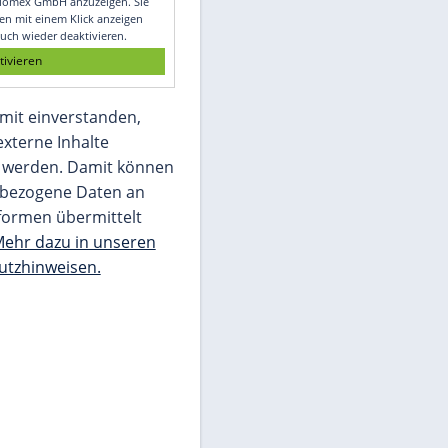
Glomex GmbH
Wir benötigen Ihre Zustimmung, um den
von unserer Redaktion eingebundenen
Inhalt von Glomex GmbH anzuzeigen. Sie
können diesen mit einem Klick anzeigen
lassen und auch wieder deaktivieren.
jetzt aktivieren
Ich bin damit einverstanden,
dass mir externe Inhalte
angezeigt werden. Damit können
personenbezogene Daten an
Drittplattformen übermittelt
werden.
Mehr dazu in unseren
Datenschutzhinweisen.