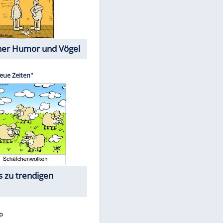
Cartoons mit wahren
Lebensgeschichten
Memo-Spiel
Die größten Skandalfilme