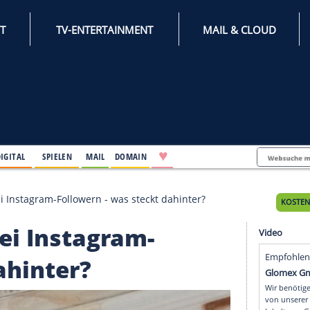
INTERNET
TV-ENTERTAINMENT
♥
IFESTYLE
DIGITAL
SPIELEN
MAIL
DOMAIN
ft Trump bei Instagram-Followern - was steckt dahinter
ump bei Instagram-