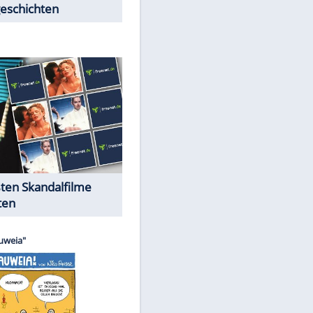
EITE
Peinliche Auftritte auf dem
roten Teppich
Cartoons "Das Wahre Leben"