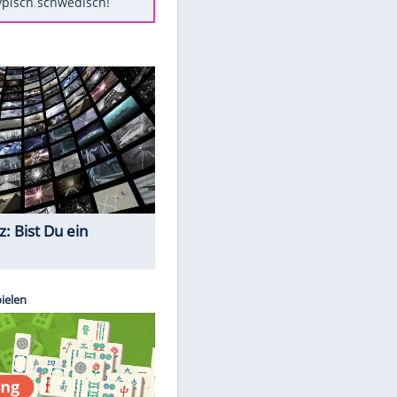
Diese Autos haben uns verlassen
Randale in Dresden: DFB-
Bundesgericht bestätigt Urteil
Mit diesen Tricks wird der Grill
ruckzuck sauber
So nutzt man alte Smartphones
sinnvoll
Das ist typisch schwedisch!
Quiz