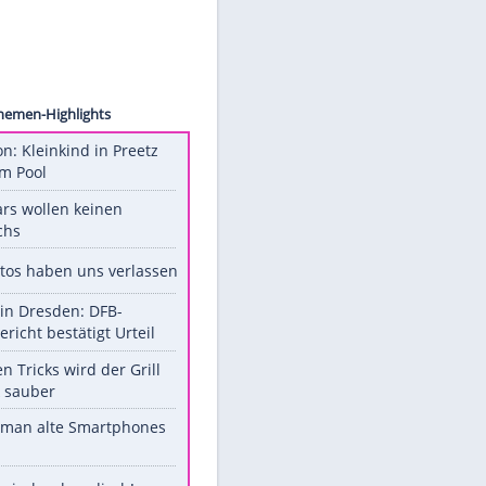
pa USA
Unsere Themen-Highlights
Obduktion: Kleinkind in Preetz
ertrank im Pool
Diese Stars wollen keinen
Nachwuchs