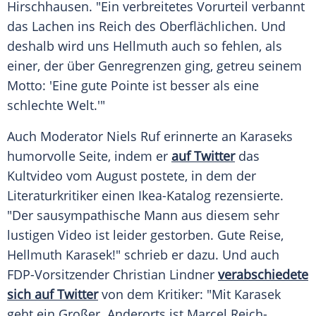
Hirschhausen
. "Ein verbreitetes Vorurteil verbannt
das Lachen ins
Reich
des Oberflächlichen. Und
deshalb wird uns Hellmuth auch so fehlen, als
einer, der über Genregrenzen ging, getreu seinem
Motto: 'Eine gute Pointe ist besser als eine
schlechte Welt.'"
Auch Moderator
Niels Ruf
erinnerte an
Karaseks
humorvolle Seite, indem er
auf Twitter
das
Kultvideo vom August postete, in dem der
Literaturkritiker einen Ikea-Katalog rezensierte.
"Der sausympathische Mann aus diesem sehr
lustigen Video ist leider gestorben. Gute Reise,
Hellmuth Karasek!" schrieb er dazu. Und auch
FDP-Vorsitzender
Christian Lindner
verabschiedete
sich auf Twitter
von dem Kritiker: "Mit
Karasek
geht ein Großer. Anderorts ist
Marcel Reich-