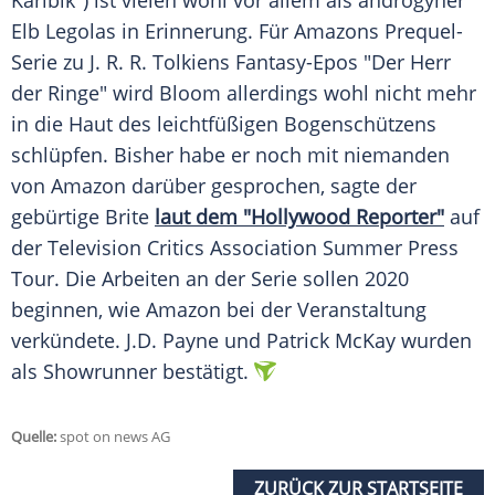
Karibik
") ist vielen wohl vor allem als androgyner
Elb Legolas in Erinnerung. Für Amazons Prequel-
Serie zu
J. R. R. Tolkiens
Fantasy-Epos "Der
Herr
der Ringe
" wird
Bloom
allerdings wohl nicht mehr
in die Haut des leichtfüßigen Bogenschützens
schlüpfen. Bisher habe er noch mit niemanden
von
Amazon
darüber gesprochen, sagte der
gebürtige Brite
laut dem "Hollywood Reporter"
auf
der Television Critics Association Summer Press
Tour. Die Arbeiten an der Serie sollen 2020
beginnen, wie
Amazon
bei der Veranstaltung
verkündete. J.D. Payne und Patrick McKay wurden
als Showrunner bestätigt.
Quelle:
spot on news AG
ZURÜCK ZUR STARTSEITE