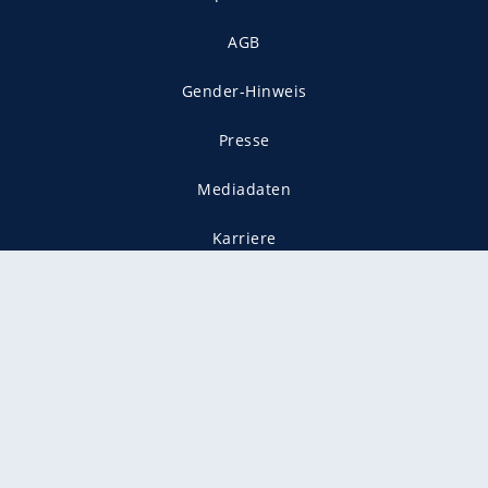
AGB
Gender-Hinweis
Presse
Mediadaten
Karriere
Vertragskündigung
Vertrag widerrufen
gekennzeichnet mit
freenet ist Mitglied im JUSPROG e.V.