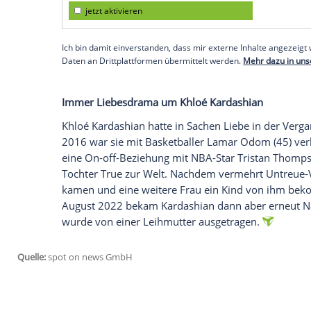
dass du einfach für mich da sein und mi
gibst keine Widerworte."
Ihr zögerliches Verhalten erklärt die 40-J
Podcast
"Khloé in Wonder Land"
äußerte
(41), dass ihre Kinder True (6) und Tatum (
es interessiert mich auch nicht. Mein Fok
Realitystar. Disick, der ebenfalls kinder
ihr zu: "Ich denke, das ist die klügste En
Empfohlener externer Inhalt:
Glomex GmbH
Wir benötigen Ihre Zustimmung, um den von un
anzuzeigen. Sie können diesen mit einem Klick a
jetzt aktivieren