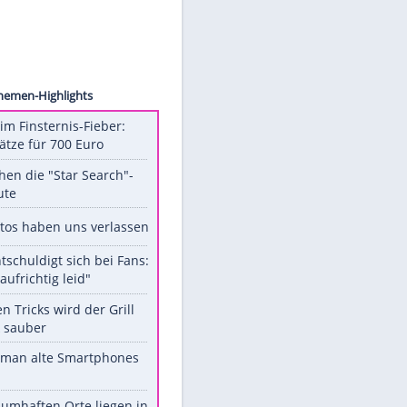
Media
Unsere Themen-Highlights
Spanien im Finsternis-Fieber:
Balkonplätze für 700 Euro
Das machen die "Star Search"-
Stars heute