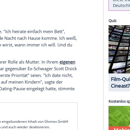
 - so beschreibt
Khloé Kardashian
(40) ihr
ityshow
"The Kardashians". Die zweifache
Mutter
überraschender
Offenheit
über ihre
Sexflaute
seit
 "People"-Magazin berichtet
. "Ich hatte einfach
", gesteht sie weiter und bezeichnet sich
.
einen Hehl daraus, dass sie bewusst auf
Intimität
finden, mit dem ich schlafen könnte, ich will
 Toskana-Trips in einem Gespräch mit ihrem
licher Nähe. "Ich heirate einfach mein Bett",
u wem ich jede Nacht nach Hause komme. Ich weiß,