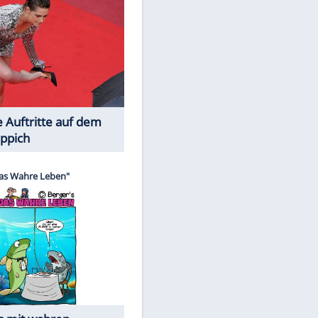
Spiele-Klassiker aus Asien
EITE
Die Öffentlichkeit schaut zu: