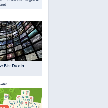
Diese Autos haben uns verlassen
Reese entschuldigt sich bei Fans:
"Tut mir aufrichtig leid"
Mit diesen Tricks wird der Grill
ruckzuck sauber
So nutzt man alte Smartphones
sinnvoll
Diese traumhaften Orte liegen in
Deutschland
Quiz