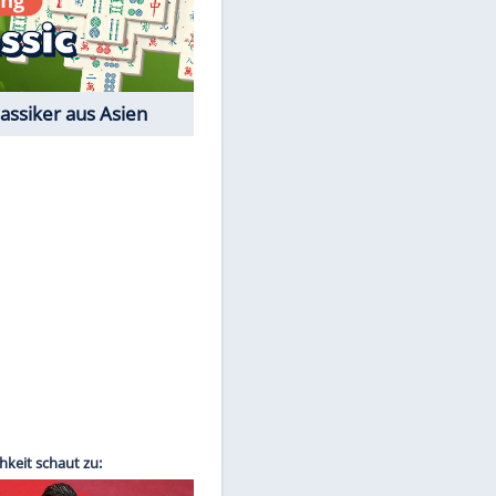
Film-Quiz: Bist Du ein
Cineast?
Kostenlos spielen