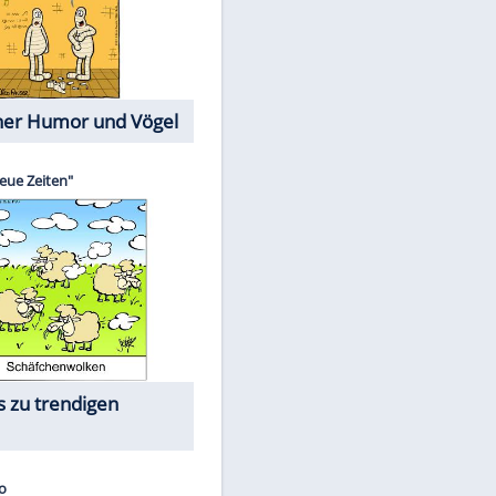
Cartoons mit wahren
Lebensgeschichten
Memo-Spiel
Die größten Skandalfilme