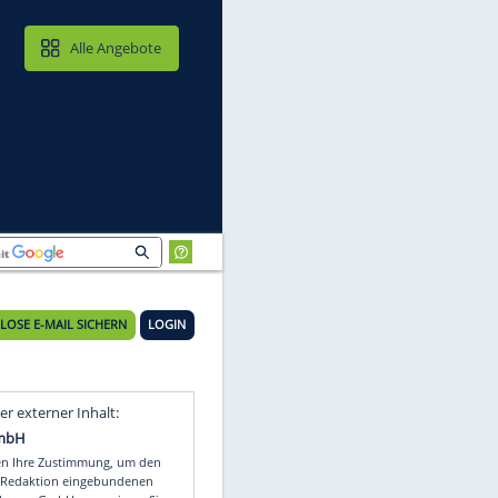
MAIL & CLOUD
Alle Angebote
KOSTENLOSE E-MAIL SICHERN
LOGIN
Video
Empfohlener externer Inhalt: