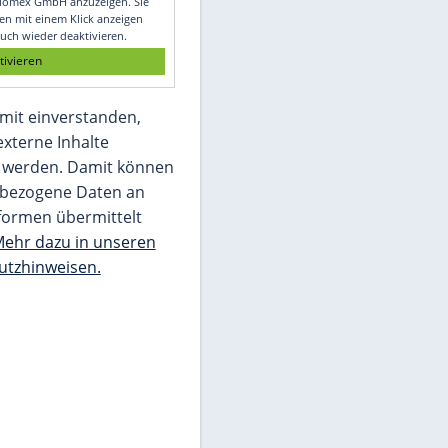
Glomex GmbH
Wir benötigen Ihre Zustimmung, um den
von unserer Redaktion eingebundenen
Inhalt von Glomex GmbH anzuzeigen. Sie
können diesen mit einem Klick anzeigen
lassen und auch wieder deaktivieren.
jetzt aktivieren
Ich bin damit einverstanden,
dass mir externe Inhalte
angezeigt werden. Damit können
personenbezogene Daten an
Drittplattformen übermittelt
werden.
Mehr dazu in unseren
Datenschutzhinweisen.