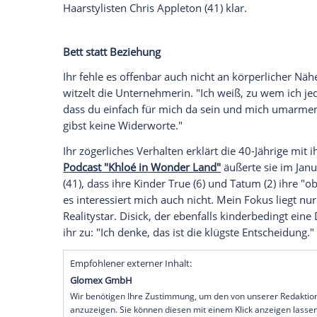
"Ich komme wieder zurück zu Stufe eins"
Sexleben
in der neuesten Folge der
Real
spricht in der
Episode
vom 20.
März
mit 
"so vielen Jahren",
wie unter anderem das
schon seit langer Zeit keine
Intimität
mehr
scherzend als "wiedergeborene Jungfrau"
Die Kardashian-Schwester macht dabei k
verzichtet. "Ich kann durchaus jemanden 
einfach nicht", stellt sie während eines
Haarstylisten
Chris Appleton
(41) klar.
Bett statt Beziehung
Ihr fehle es offenbar auch nicht an körper
witzelt die Unternehmerin. "Ich weiß, z