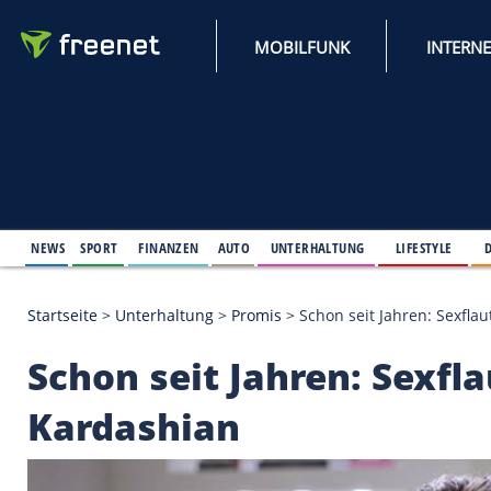
MOBILFUNK
NEWS
SPORT
FINANZEN
AUTO
UNTERHALTUNG
L
Startseite
>
Unterhaltung
>
Promis
>
Schon seit Jah
Schon seit Jahren: S