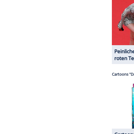
halte angezeigt werden. Damit können personenbezogene
r dazu in unseren Datenschutzhinweisen.
n
in der Vergangenheit kein
Glück
. Von 2009 bis
dom
(45) verheiratet. Danach führte sie jahrelang
stan Thompson
(34). 2018 kam ihre gemeinsame
t Untreue-Vorfälle über Thompson ans Licht
on ihm bekommen hatte, trennte sich das
Paar
. Im
r erneut Nachwuchs mit ihrem Ex. Sohn Tatum
.
ZURÜCK ZUR STARTS