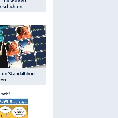
Peinliche Auftritte auf dem
roten Teppich
Cartoons "Das Wahre Leben"