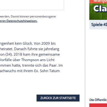
ch umarmen wirst, wann immer ich will. Und du
ährige mit ihrer Rolle als
Mutter
. In ihrem
eigenen
 sie im Januar gegenüber Ex-Schwager
Scott Disick
2) ihre "oberste Priorität" seien. "Ich date nicht,
us liegt nur auf meinen Kindern", sagte der
bedingt eine Dating-Pause eingelegt hatte, stimmte
tscheidung."
serer Redaktion eingebundenen Inhalt von Glomex GmbH
nzeigen lassen und auch wieder deaktivieren.