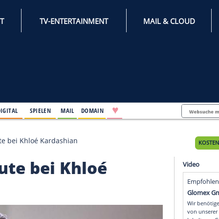
INTERNET
TV-ENTERTAINMENT
♥
IFESTYLE
DIGITAL
SPIELEN
MAIL
DOMAIN
ren: Sexflaute bei Khloé Kardashian
exflaute bei Khloé