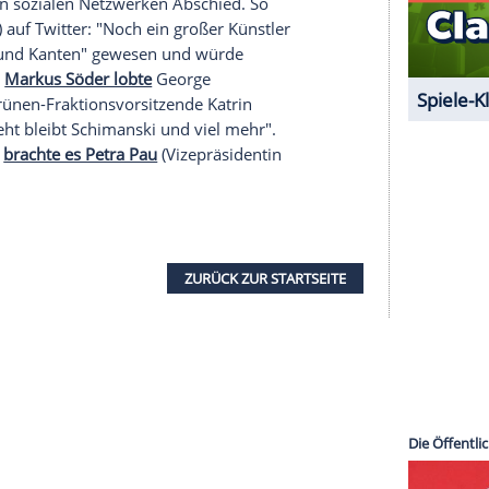
s
"unser Land einen unserer großen
rge
vor allem in seiner Rolle als "Tatort"-
nd auch Moderatorin
Dunja Hayali bekundete
mit
 "
Götz George
ist tot mach's gut" und einem
r
Christoph Metzelder erklärte einfach
: "Tschüss,
ßer Trauer
nahmen in den sozialen Netzwerken Abschied. So
 der Grünen) auf
Twitter
: "Noch ein großer Künstler
er mit Ecken und Kanten" gewesen und würde