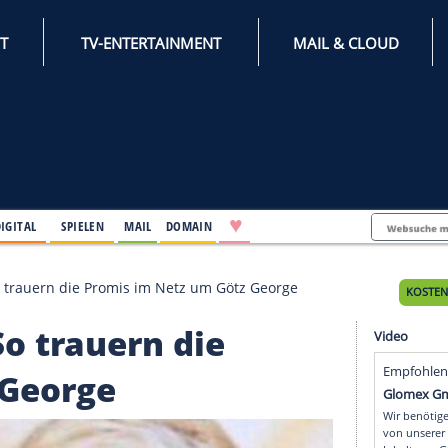
INTERNET
TV-ENTERTAINMENT
♥
IFESTYLE
DIGITAL
SPIELEN
MAIL
DOMAIN
das weh": So trauern die Promis im Netz um Götz Georg
h": So trauern die