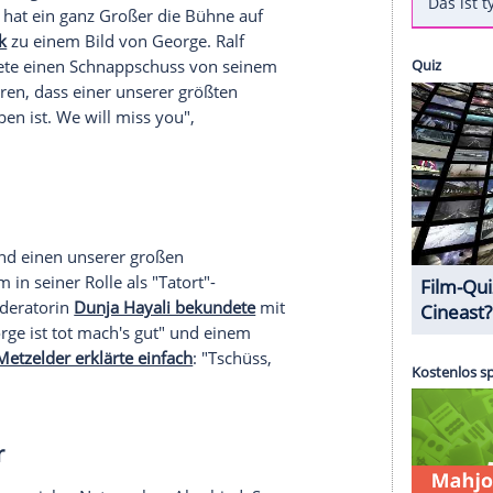
Netz trauern Fans, prominente Kollegen, Freunde
ielkollegin
Veronica Ferres
veröffentlichte auf
am mit
George
in der Komödie "Rossini - oder die
 zeigt. "Adieu mein Freund
Götz George
. Scheiße,
nter. Die beiden standen in ihrer Karriere
atthias Schweighöfer
postete auf Facebook
pieler verstarb bereits am 19. Juni im Alter von 77
 an, wie viele große Stars in diesem Jahr bereits
hon wieder hat ein ganz Großer die Bühne auf
auf Facebook
zu einem Bild von
George
.
Ralf
ck
und postete einen Schnappschuss von seinem
erade erfahren, dass einer unserer größten
en verstorben ist. We will miss you",