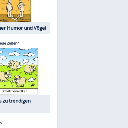
Cartoons mit wahren
Lebensgeschichten
Memo-Spiel
Die größten Skandalfilme