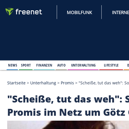
MOBILFUNK
NEWS
SPORT
FINANZEN
AUTO
UNTERHALTUNG
L
Startseite
>
Unterhaltung
>
Promis
>
"Scheiße, tut 
"Scheiße, tut das we