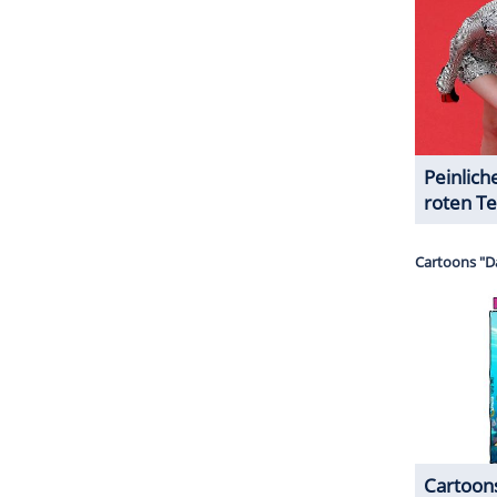
nanzminister
Markus Söder lobte
George
ar ever!" Grünen-Fraktionsvorsitzende Katrin
z George
geht bleibt Schimanski und viel mehr".
langsam...",
brachte es Petra Pau
(Vizepräsidentin
n Punkt.
ZURÜCK ZUR STARTS