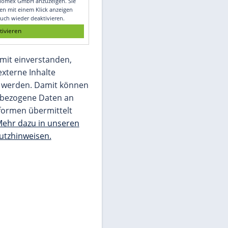
Glomex GmbH
Wir benötigen Ihre Zustimmung, um den
von unserer Redaktion eingebundenen
Inhalt von Glomex GmbH anzuzeigen. Sie
können diesen mit einem Klick anzeigen
lassen und auch wieder deaktivieren.
jetzt aktivieren
Ich bin damit einverstanden,
dass mir externe Inhalte
angezeigt werden. Damit können
personenbezogene Daten an
Drittplattformen übermittelt
werden.
Mehr dazu in unseren
Datenschutzhinweisen.