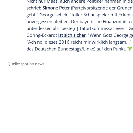
Als "Schimanski" unvergessen
Justizminister
Heiko Maas
ist traurig, das
Charakterdarsteller" verliert. Ihm ist
Geo
Kommissar Schimanski in Erinnerung. U
dem Hashtag #Schmimanski, den Worten
weinenden Smiley ihre Trauer. Fußballe
Schimanski".
Auch die Politikwelt ist in gro
Nicht nur
Maas
, auch andere Politiker 
schrieb Simone Peter
(Parteivorsitzende
geht!"
George
sei ein "toller Schauspiel