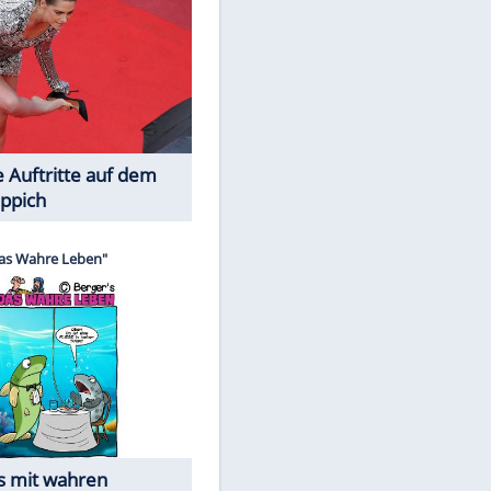
Spiele-Klassiker aus Asien
EITE
Die Öffentlichkeit schaut zu: