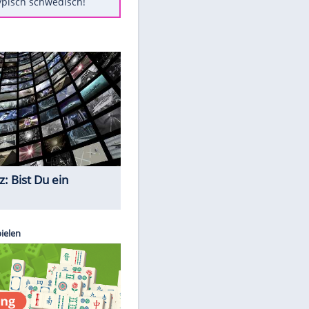
Diese Autos haben uns verlassen
Klose vor Saisonstart: "Ab
Sonntag ist Druck da"
Mit diesen Tricks wird der Grill
ruckzuck sauber
So nutzt man alte Smartphones
sinnvoll
Das ist typisch schwedisch!
Quiz