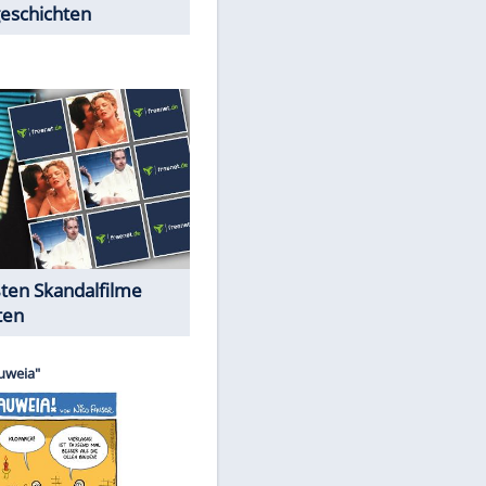
Peinliche Auftritte auf dem
roten Teppich
Cartoons "Das Wahre Leben"