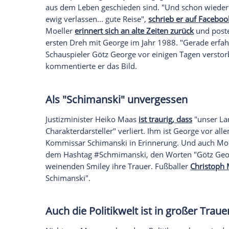
Götz George
(1938-2016) ist tot und im 
und Bewunderer gleichermaßen. Schausp
Twitter ein Szenenbild
, das sie gemeins
mörderische Frage, wer mit wem schlief"
tut das weh", schrieb die 51-Jährige daru
mehrmals zusammen vor der Kamera.
M
schlicht
: "R.I.P.
Götz George
". Der Schaus
Jahren.
Schauspieler
Ingo Naujoks
hingegen merkt
aus dem Leben geschieden sind. "Und sc
ewig verlassen... gute Reise",
schrieb er 
Moeller
erinnert sich an alte Zeiten zurü
ersten Dreh mit
George
im Jahr 1988. "G
Schauspieler
Götz George
vor einigen Tag
kommentierte er das Bild.