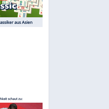
Film-Quiz: Bist Du ein
Cineast?
Kostenlos spielen