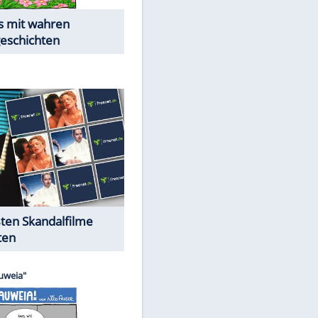
Die Öffentlichkeit schaut zu:
EITE
Peinliche Auftritte auf dem
roten Teppich
Cartoons "Das Wahre Leben"