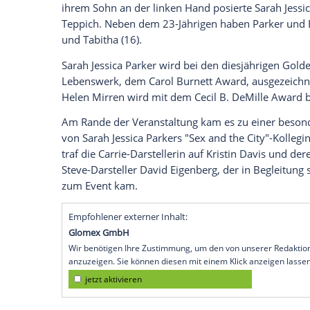
Matthew Broderick und Sohn James Wilki
"Sex and the City"-Reunion.
Sarah Jessica Parker (60) macht die Gol
83. Preisverleihung wurde die Schauspie
Dienstag im Rahmen des "Golden Eve" im
Matthew Broderick (63) und Sohn James Wi
Parker trug eine silberschimmernde Robe
Sebastian, darüber einen schwarzen Blaz
schwarze Anzüge mit Fliege und Blumen
ihrem Sohn an der linken Hand posierte 
Teppich. Neben dem 23-Jährigen haben P
und Tabitha (16).
Sarah Jessica Parker wird bei den diesjä
Lebenswerk, dem Carol Burnett Award, au
Helen Mirren wird mit dem Cecil B. DeMi