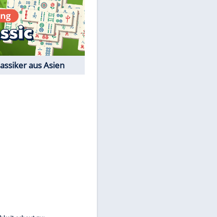
Film-Quiz: Bist Du ein
Cineast?
Kostenlos spielen