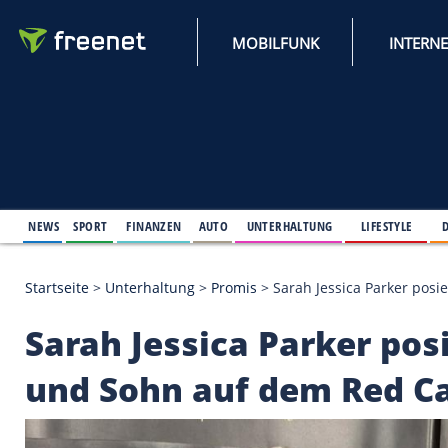
MOBILFUNK
NEWS
SPORT
FINANZEN
AUTO
UNTERHALTUNG
L
Startseite
>
Unterhaltung
>
Promis
>
Sarah Jessica
Sarah Jessica Parke