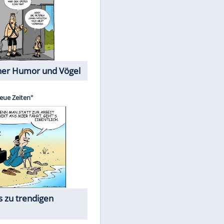
Cartoons mit wahren
Lebensgeschichten
Memo-Spiel