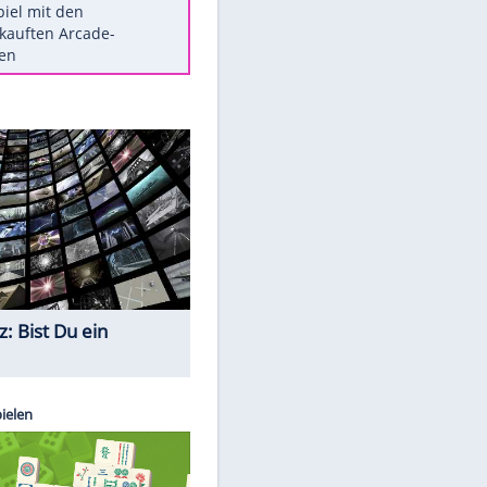
Die größten Mythen über
Medikamente
Braunschweig nach Kantersieg in
Magdeburg an der Spitze
Vorsicht: Diese 17 Dinge hassen
Katzen
Illegales Asphalt-Kartell muss
Mio-Strafe zahlen
Memo-Spiel mit den
meistverkauften Arcade-
Maschinen
Quiz