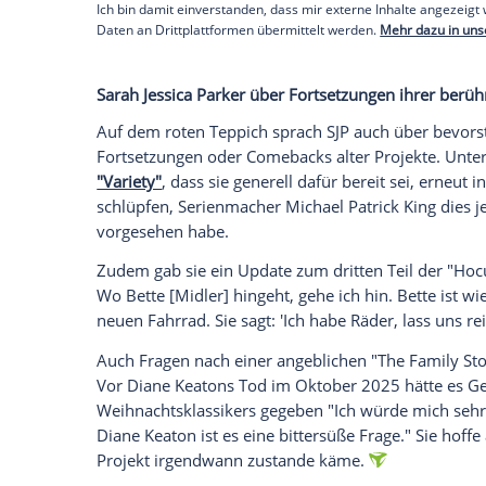
Am Rande der Veranstaltung kam es zu e
von Sarah Jessica Parkers "Sex and the C
traf die Carrie-Darstellerin auf Kristin
Steve-Darsteller David Eigenberg, der in 
zum Event kam.
Empfohlener externer Inhalt:
Glomex GmbH
Wir benötigen Ihre Zustimmung, um den von un
anzuzeigen. Sie können diesen mit einem Klick a
jetzt aktivieren
Ich bin damit einverstanden, dass mir externe In
Daten an Drittplattformen übermittelt werden.
Meh