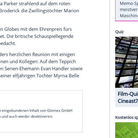
e. Am Rande des Events gab es auch eine kleine
den Globes zur Familiensache: Wenige Tage vor der
lerin gemeinsam mit Helen Mirren (80) am
 Beverly Hilton geehrt und brachte Ehemann
lkie (23) mit zur Veranstaltung in Beverly Hills.
 mit schwarzem Taillengürtel von Paolo
er. Matthew und James Broderick trugen jeweils
anstecker. Mit ihrem Ehemann an der rechten und
Sarah Jessica Parker strahlend auf dem roten
arker und Broderick die Zwillingstöchter Marion
hrigen Golden Globes mit dem Ehrenpreis fürs
sgezeichnet. Die britische Schauspiellegende
lle Award bedacht.