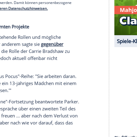
iner besonders herzlichen Reunion mit einigen
ity"-Kolleginnen und Kollegen: Auf dem Teppich
 Davis und deren Serien-Ehemann Evan Handler sowie
Begleitung seiner elfjährigen Tochter Myrna Belle
serer Redaktion eingebundenen Inhalt von Glomex GmbH
nzeigen lassen und auch wieder deaktivieren.
halte angezeigt werden. Damit können personenbezogene
r dazu in unseren Datenschutzhinweisen.