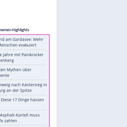
pa USA
oten
Unsere Themen-Highlights
Waldbrand am Gardasee: Mehr
als 200 Menschen evakuiert
Durch die Jahre mit Panikrocker
Udo Lindenberg