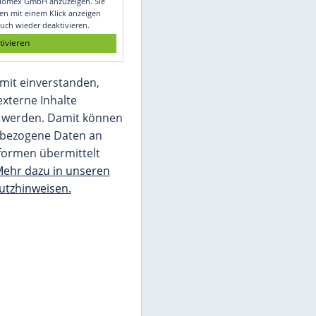
Glomex GmbH
Wir benötigen Ihre Zustimmung, um den
von unserer Redaktion eingebundenen
Inhalt von Glomex GmbH anzuzeigen. Sie
können diesen mit einem Klick anzeigen
lassen und auch wieder deaktivieren.
jetzt aktivieren
Ich bin damit einverstanden,
dass mir externe Inhalte
angezeigt werden. Damit können
personenbezogene Daten an
Drittplattformen übermittelt
werden.
Mehr dazu in unseren
Datenschutzhinweisen.