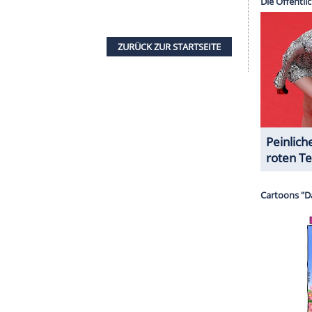
 ihrer berühmten Projekte
über bevorstehende Rollen und mögliche
jekte. Unter anderem sagte sie
gegenüber
sei, erneut in die Rolle der Carrie Bradshaw zu
King dies jedoch aktuell offenbar nicht
l der "Hocus Pocus"-Reihe: "Sie arbeiten daran.
 Bette ist wie ein 13-jähriges Mädchen mit einem
lass uns reisen.'"
 Family Stone"-Fortsetzung beantwortete Parker.
ätte es Gespräche über einen zweiten Teil des
 mich sehr freuen ... aber nach dem Verlust von
." Sie hoffe aber nach wie vor darauf, dass das