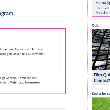
many's Next Topmodel"-Chefin etwas
Neuland
sein
unbekannt sind die Dreharbeiten auch nicht, auf
ct Runway" steht auf einem Dokument, das auf den
fel der Designer-Castingshow hindeutet.
n", schreibt Klum weiter. Denn die amerikanische
rden, moderierte sie bereits sechzehn Staffeln
n es nicht abwarten, dass die Staffel startet. Ich
sie in einem weiteren Beitrag und verlinkt Co-
ano
(39).
 auf Instagram
1 von 126