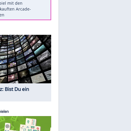
Die größten Mythen über
Medikamente
Berlins Matchwinner Grönning:
"Veränderte Perspektive"
Vorsicht: Diese 17 Dinge hassen
Katzen
Illegales Asphalt-Kartell muss
Mio-Strafe zahlen
Memo-Spiel mit den
meistverkauften Arcade-
Maschinen
Quiz