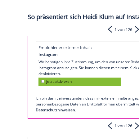
Klum
(51) aufgeregt. Dass für die "Ger
könnte, ist schwer vorstellbar. Gänzlich 
die Klum
auf Instagram
hinweist. "Proje
Start der Dreharbeiten für die neue Staf
"Es fühlt sich an, wie nach Hause komme
Show, in der Schneidertalente gesucht we
von Beginn des Formats bis 2018. "Ich kan
bin so froh, wieder hier zu sein", postet 
Moderator, Modedesigner
Christian Siri
So präsentiert sich Heidi Klum