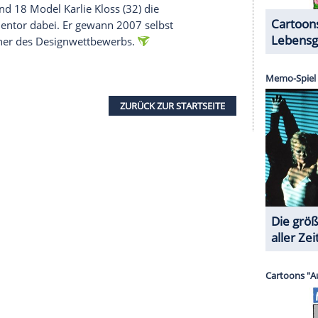
halte angezeigt werden. Damit können personenbezogene
r dazu in unseren Datenschutzhinweisen.
hr sich die Crew über ihre
Rückkehr
freut: Sie
ar einen selbstgebackenen Kuchen mit der pinken
dewendung
, die im US-TV zu Klums
en Worten jahrelang ausgeschiedene Kandidaten
h danke euch allen so sehr", betont
Heidi Klum
ese zwei zurück im Fernsehen zu sehen", gratuliert
tuell zum Comeback via Instagram-Story, die Klum
" soll zehn Folgen umfassen, die wöchentlich im
"-Chefredakteurin
Nina Garcia
(59) und Stylist Law
roren unterstützen. Einen
Starttermin
gibt es