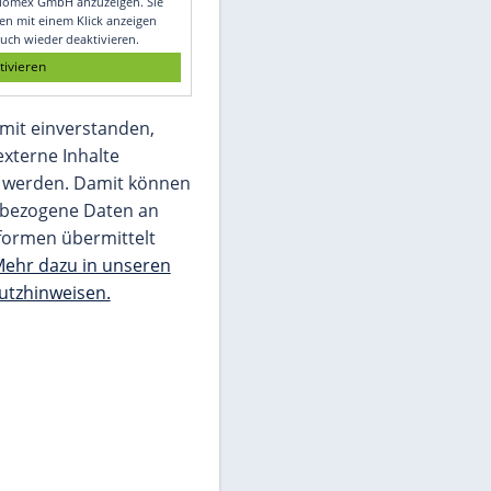
Glomex GmbH
Wir benötigen Ihre Zustimmung, um den
von unserer Redaktion eingebundenen
Inhalt von Glomex GmbH anzuzeigen. Sie
können diesen mit einem Klick anzeigen
lassen und auch wieder deaktivieren.
jetzt aktivieren
Ich bin damit einverstanden,
dass mir externe Inhalte
angezeigt werden. Damit können
personenbezogene Daten an
Drittplattformen übermittelt
werden.
Mehr dazu in unseren
Datenschutzhinweisen.