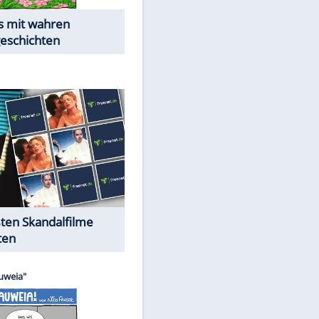
Die Öffentlichkeit schaut zu:
Peinliche Auftritte auf dem
roten Teppich
Cartoons "Das Wahre Leben"