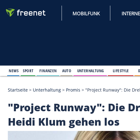
MOBILFUNK
NEWS
SPORT
FINANZEN
AUTO
UNTERHALTUNG
L
Startseite
>
Unterhaltung
>
Promis
>
"Project Runwa
"Project Runway": D