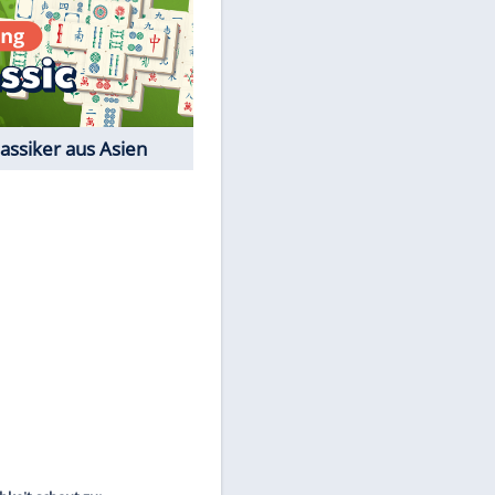
Film-Quiz: Bist Du ein
Cineast?
Kostenlos spielen