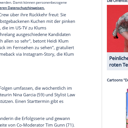
nzeigen lassen und auch wieder deaktivieren.
halte angezeigt werden. Damit können personenbezogene
r dazu in unseren Datenschutzhinweisen.
lionen
Follower
sogar mit hinter die Kulissen.
t Siriano, dessen asymmetrische Abendkleid-
t den 39-Jährigen auf der Bühne kurzerhand
serer Redaktion eingebundenen Inhalt von Glomex GmbH
nzeigen lassen und auch wieder deaktivieren.