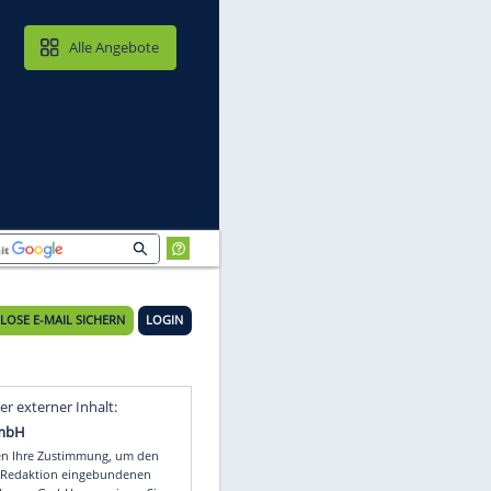
MAIL & CLOUD
Alle Angebote
KOSTENLOSE E-MAIL SICHERN
LOGIN
Video
Empfohlener externer Inhalt: