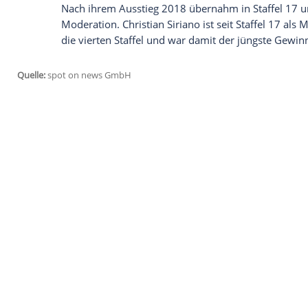
Ich bin damit einverstanden, dass mir externe In
Daten an Drittplattformen übermittelt werden.
Meh
Ein Blick in ihre
Garderobe
verrät, wie se
erhielt diverse Blumenbouquets und sog
Sahneschrift "Auf Wiedersehen". Eine
Re
Markenzeichen
wurde, weil sie mit dies
aus dem Format verabschiedet hatte. "Ic
begeistert. "Ich freue mich so darauf, di
auch Modelkollegin
Coco Rocha
(36) vir
repostet.
Auch sie sind in Staffel 21 dabei
Die neue 21. Staffel von "Project Runway
US-Fernsehen ausgestrahlt werden. "Elle
Roach (46) werden
laut "Deadline"
als Ju