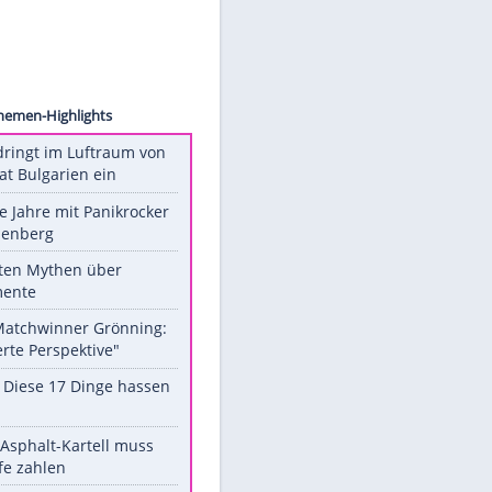
©
ddp
Unsere Themen-Highlights
Drohne dringt im Luftraum von
Nato-Staat Bulgarien ein
Durch die Jahre mit Panikrocker
Udo Lindenberg