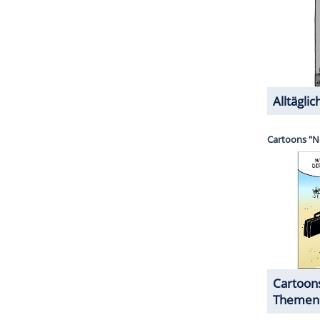
tige Rheinländerin die
Erfolgsserie
und gewann
le an der Seite von Co-Moderator
Tim Gunn
(71).
Staffel 17 und 18 Model
Karlie Kloss
(32) die
affel 17 als Mentor dabei. Er gewann 2007 selbst
üngste Gewinner des Designwettbewerbs.
ZURÜCK ZUR STARTS