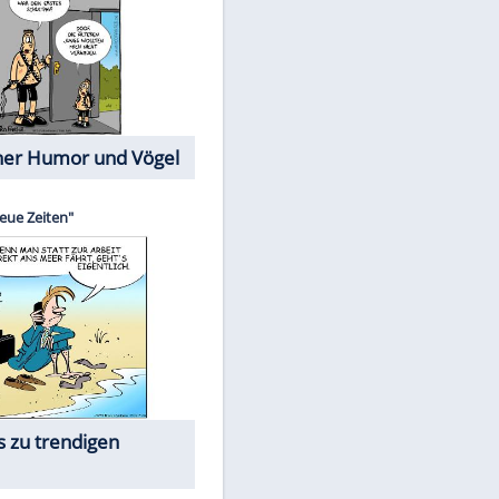
Cartoons mit wahren
Lebensgeschichten
Memo-Spiel
EITE