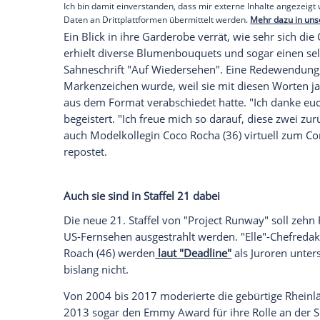
anzuzeigen. Sie können diesen mit einem Klick a
jetzt aktivieren
Ich bin damit einverstanden, dass mir externe In
Daten an Drittplattformen übermittelt werden.
Meh
In ihren Storys nimmt Klum ihre 12,5
Mil
Beim Fitting in der Maske witzelt sie mi
Kreation sie zur Schau stellt oder nimm
Huckepack
.
Empfohlener externer Inhalt:
Glomex GmbH
Wir benötigen Ihre Zustimmung, um den von un
anzuzeigen. Sie können diesen mit einem Klick a
jetzt aktivieren