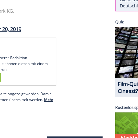
ten, dass er künftig keines seiner royalen Ämter
n "öffentlichen Pflichten" zurück. Die Monarchin
die Erlaubnis erteilt.
r, dass die Umstände [...] zu einer enormen
 wertvollen Arbeit vieler Organisationen, die ich
rige in dem Statement
. Er bezieht sich damit auf
-Milliardär Jeffrey Epstein (1953-2019). Die
intlichen Sexualstraftäter bedauere
Prinz Andrew
 Duke of York KG.
November 20, 2019