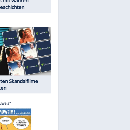
Peinliche Auftritte auf dem
roten Teppich
Cartoons "Das Wahre Leben"