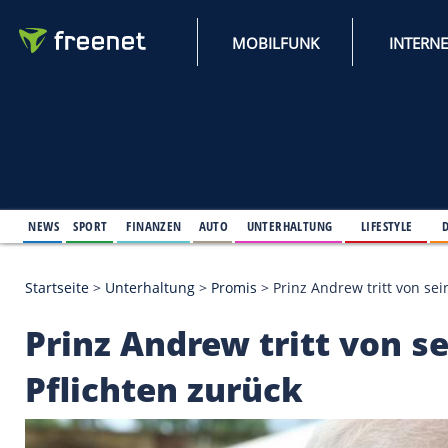
MOBILFUNK
NEWS
SPORT
FINANZEN
AUTO
UNTERHALTUNG
L
Startseite
>
Unterhaltung
>
Promis
>
Prinz Andrew t
Prinz Andrew tritt v