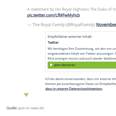
Elizabeth II.
(93) am Mittwochabend verlau
mehr bekleiden werde. Er trete von seine
Großbritanniens habe ihm hierfür bereits 
"In den vergangenen Tagen wurde mir kla
Störung der Arbeit meiner Familie und der
unterstütze, geworden ist",
so der 59-Jäh
den Skandal rund um den verstorbenen US
"uneinsichtige Verbindung" zu dem verme
"nach wie vor unmissverständlich".
A statement by His Royal Highness The
pic.twitter.com/LfMFwMyhcb
— The Royal Family (@RoyalFamily)
Empfohlener externer Inhalt: