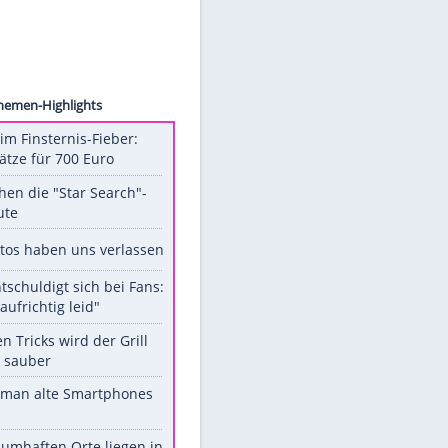
ck.com
Unsere Themen-Highlights
Spanien im Finsternis-Fieber:
Balkonplätze für 700 Euro
Das machen die "Star Search"-
Stars heute