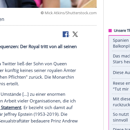
©
Mick Atkins/Shuttersto
ln gezwungen
ndal Konsequenzen: Der Royal tritt von all seinen
 Schritt. Via
Twitter
ließ der Sohn von Queen