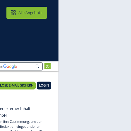
MAIL & CLOUD
Alle Angebote
KOSTENLOSE E-MAIL SICHERN
LOGIN
Video
Empfohlener externer Inhalt: