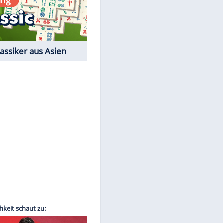
Film-Quiz: Bist Du ein
Cineast?
Kostenlos spielen
EITE