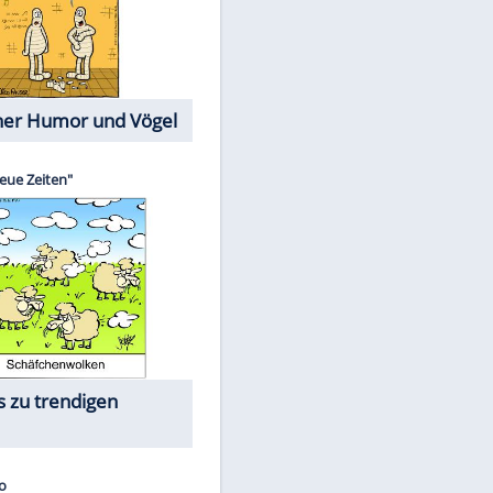
Cartoons mit wahren
Lebensgeschichten
Memo-Spiel
Die größten Skandalfilme