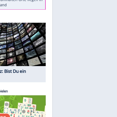
Diese Autos haben uns verlassen
Reese entschuldigt sich bei Fans:
"Tut mir aufrichtig leid"
Mit diesen Tricks wird der Grill
ruckzuck sauber
So nutzt man alte Smartphones
sinnvoll
Diese traumhaften Orte liegen in
Deutschland
Quiz