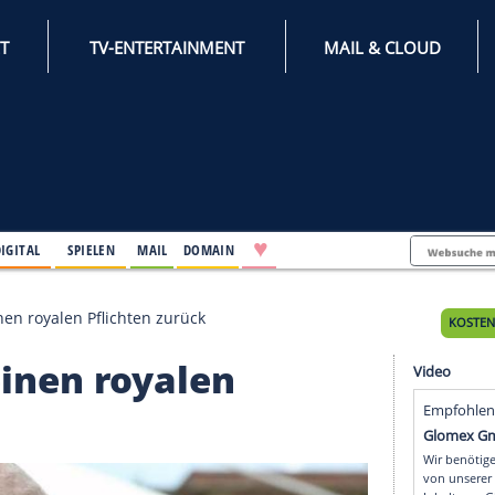
INTERNET
TV-ENTERTAINMENT
♥
IFESTYLE
DIGITAL
SPIELEN
MAIL
DOMAIN
ritt von seinen royalen Pflichten zurück
on seinen royalen