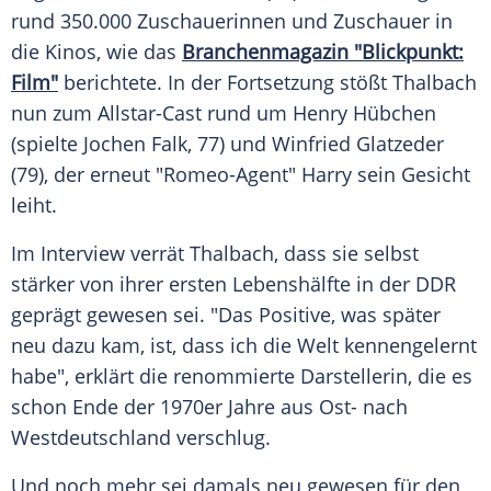
rund 350.000 Zuschauerinnen und
Zuschauer
in
die Kinos, wie das
Branchenmagazin "Blickpunkt:
Film"
berichtete. In der
Fortsetzung
stößt Thalbach
nun zum Allstar-Cast rund um
Henry Hübchen
(spielte
Jochen
Falk, 77) und
Winfried Glatzeder
(79), der erneut "Romeo-Agent" Harry sein Gesicht
leiht.
Im
Interview
verrät Thalbach, dass sie selbst
stärker von ihrer ersten
Lebenshälfte
in der
DDR
geprägt gewesen sei. "Das Positive, was später
neu dazu kam, ist, dass ich die Welt kennengelernt
habe", erklärt die renommierte
Darstellerin
, die es
schon Ende der 1970er Jahre aus Ost- nach
Westdeutschland verschlug.
Und noch mehr sei damals neu gewesen für den