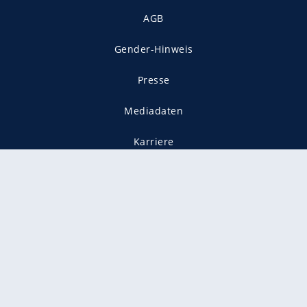
AGB
Gender-Hinweis
Presse
Mediadaten
Karriere
Vertragskündigung
Vertrag widerrufen
gekennzeichnet mit
freenet ist Mitglied im JUSPROG e.V.