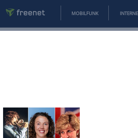
MOBILFUNK
NEWS
SPORT
FINANZEN
AUTO
UNTERHALTUNG
L