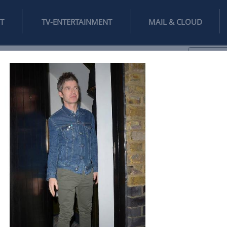
INTERNET
TV-ENTERTAINMENT
♥
IFESTYLE
DIGITAL
SPIELEN
MAIL
DOMAIN