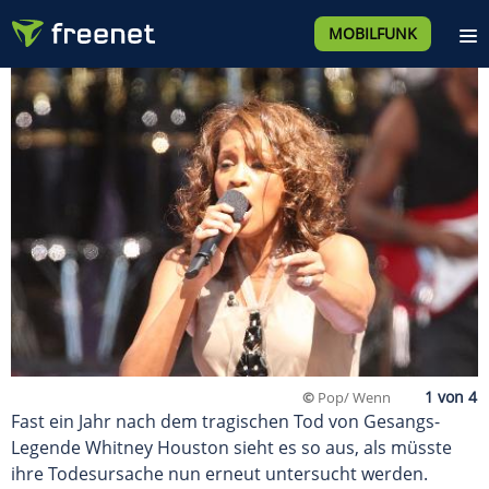
MOBILFUNK
©
Pop/ Wenn
Fast ein Jahr nach dem tragischen Tod von Gesangs-
Legende Whitney Houston sieht es so aus, als müsste
ihre Todesursache nun erneut untersucht werden.