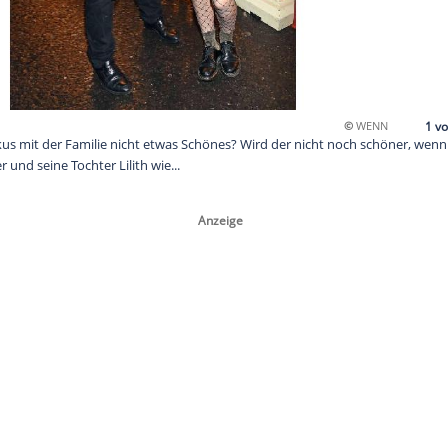
flug in den Zirkus mit der Familie nicht etwas Schönes? Wird de
? Ben Becker und seine Tochter Lilith wie...