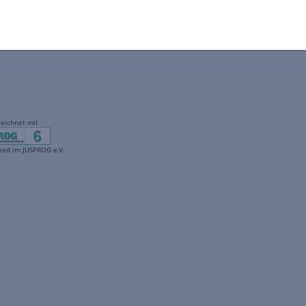
gekennzeichnet mit
freenet ist Mitglied im JUSPROG e.V.