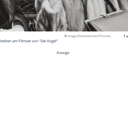
©
imago/Ente
ck und Tippi Hedren am Filmset von "Die Vögel"