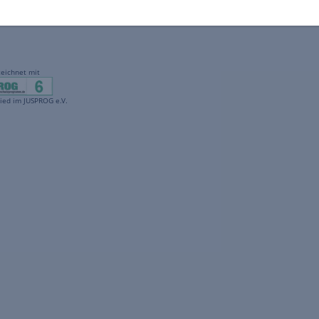
gekennzeichnet mit
freenet ist Mitglied im JUSPROG e.V.