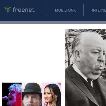
MOBILFUNK
NEWS
SPORT
FINANZEN
AUTO
UNTERHALTUNG
L