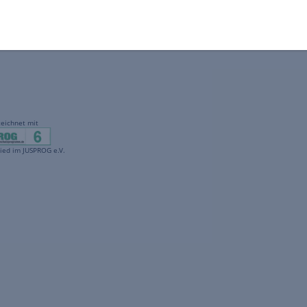
gekennzeichnet mit
freenet ist Mitglied im JUSPROG e.V.