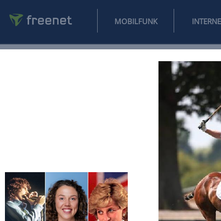
MOBILFUNK
NEWS
SPORT
FINANZEN
AUTO
UNTERHALTUNG
L