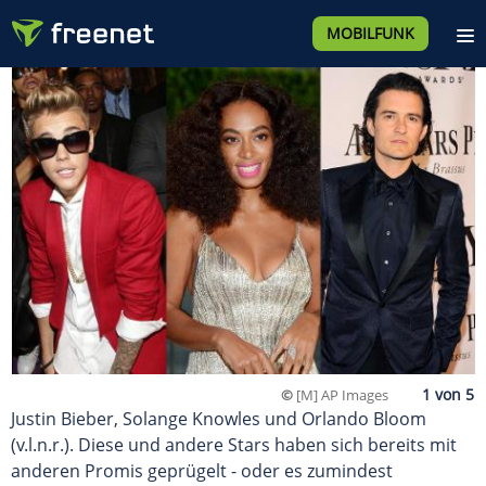
MOBILFUNK
©
[M] AP Images
Justin Bieber, Solange Knowles und Orlando Bloom
(v.l.n.r.). Diese und andere Stars haben sich bereits mit
anderen Promis geprügelt - oder es zumindest