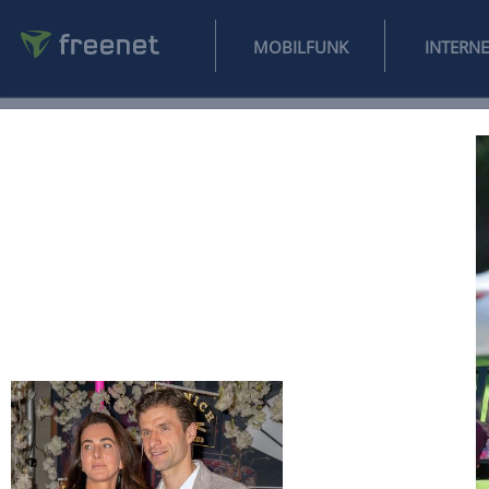
MOBILFUNK
NEWS
SPORT
FINANZEN
AUTO
UNTERHALTUNG
L