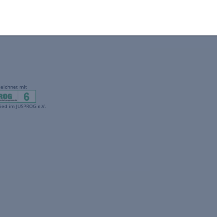
gekennzeichnet mit
freenet ist Mitglied im JUSPROG e.V.