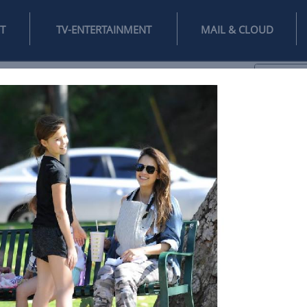
INTERNET
TV-ENTERTAINMENT
♥
IFESTYLE
DIGITAL
SPIELEN
MAIL
DOMAIN