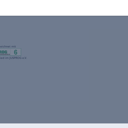
gekennzeichnet mit
freenet ist Mitglied im JUSPROG e.V.