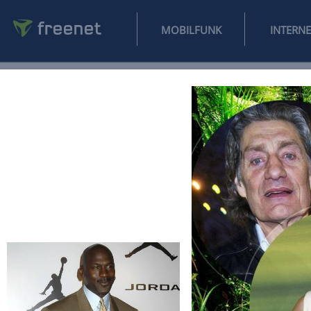
MOBILFUNK
NEWS
SPORT
FINANZEN
AUTO
UNTERHALTUNG
L