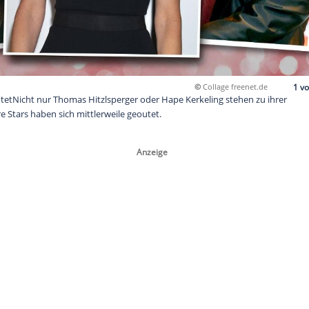
©
ben sich geoutetNicht nur Thomas Hitzlsperger oder Hape Kerke
h viele weitere Stars haben sich mittlerweile geoutet.