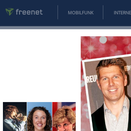
MOBILFUNK
NEWS
SPORT
FINANZEN
AUTO
UNTERHALTUNG
L