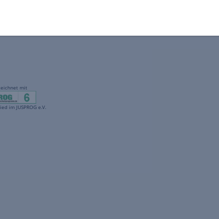
gekennzeichnet mit
freenet ist Mitglied im JUSPROG e.V.