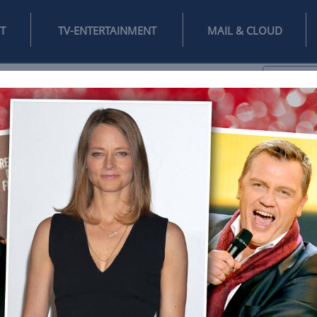
INTERNET
TV-ENTERTAINMENT
♥
IFESTYLE
DIGITAL
SPIELEN
MAIL
DOMAIN