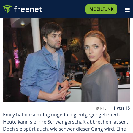
MOBILFUNK
©
RTL
Emily hat diesem Tag ungeduldig entgegengefiebert.
Heute kann sie ihre Schwangerschaft abbrechen lassen.
Doch sie spürt auch, wie schwer dieser Gang wird. Eine