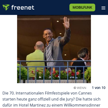
MOBILFUNK
©
WENN
Die 70. Internationalen Filmfestspiele von Cannes
starten heute ganz offiziell und die Jury? Die hatte sich
dafür im Hotel Martinez zu einem Willkommensdinner