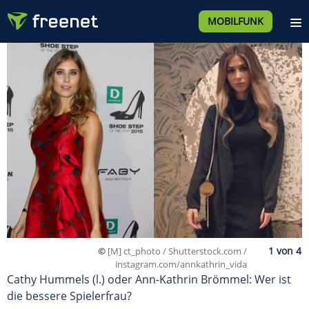
MOBILFUNK
©
[M] ct_photo / Shutterstock.com /
instagram.com/annkathrin_vida
Cathy Hummels (l.) oder Ann-Kathrin Brömmel: Wer ist
die bessere Spielerfrau?