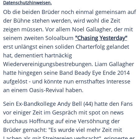
Datenschutzhinweisen.
Ob die beiden Brüder noch einmal gemeinsam auf
der Bühne stehen werden, wird wohl die Zeit
zeigen müssen. Vor allem
Noel Gallagher
, der mit
seinem zweiten
Soloalbum
"Chasing Yesterday"
erst unlängst einen soliden
Charterfolg
gelandet
hat, dementiert hartnäckig
Wiedervereinigungsbestrebungen.
Liam Gallagher
hatte hingegen seine Band Beady Eye Ende 2014
aufgelöst - und könnte nun ernsthaftes Interesse
an einem Oasis-Revival haben.
Sein Ex-Bandkollege
Andy Bell
(44) hatte den Fans
vor einiger Zeit im Gespräch mit spot on news
durchaus
Hoffnung
auf eine
Versöhnung
der
Brüder gemacht: "
Es
wurde viel mehr Zeit mit
Lachen als mit Streitereien verbracht", erinnerte er