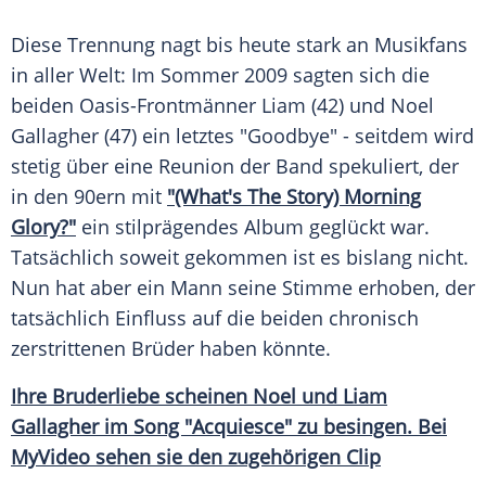
Diese
Trennung
nagt bis heute stark an Musikfans
in aller Welt: Im
Sommer
2009 sagten sich die
beiden Oasis-Frontmänner
Liam
(42) und
Noel
Gallagher
(47) ein letztes "Goodbye" - seitdem wird
stetig über eine
Reunion
der Band spekuliert, der
in den 90ern mit
"(What's The Story) Morning
Glory?"
ein stilprägendes
Album
geglückt war.
Tatsächlich soweit gekommen ist es bislang nicht.
Nun hat aber ein Mann seine Stimme erhoben, der
tatsächlich Einfluss auf die beiden chronisch
zerstrittenen Brüder haben könnte.
Ihre
Bruderliebe
scheinen Noel und
Liam
Gallagher
im Song "Acquiesce" zu besingen. Bei
MyVideo
sehen sie den zugehörigen Clip