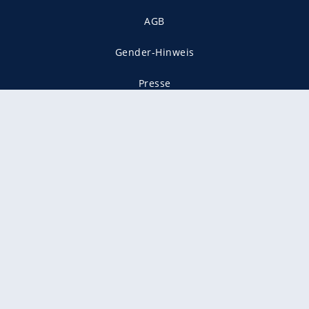
AGB
Gender-Hinweis
Presse
Mediadaten
Karriere
Vertragskündigung
Vertrag widerrufen
gekennzeichnet mit
freenet ist Mitglied im JUSPROG e.V.