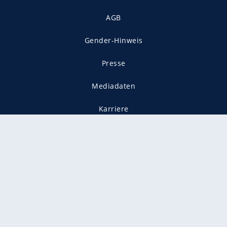
AGB
Gender-Hinweis
Presse
Mediadaten
Karriere
Vertragskündigung
Vertrag widerrufen
gekennzeichnet mit
freenet ist Mitglied im JUSPROG e.V.