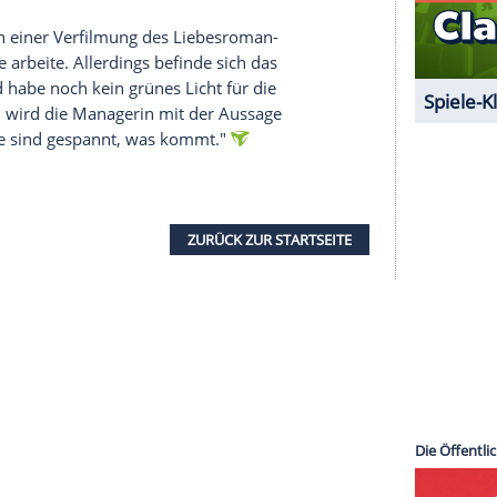
ben.
m ersten Mal eine hochrangige Managerin offiziell,
rtfahren werden. Am 4. März startet die neue
, die wegen der Brände in Los Angeles verschoben
Hoffnungen mit dem Format verknüpfen. Bajaria
hans neue Show kommt bald heraus, was großartig
 einer Lifestyle-Show und Schaufenster für
 dachte nur: 'Oh mein Gott, ich will diese Pasta
 Erkenntnisse über das Leben." Sie freue sich
gin aktuell an einer Verfilmung des Liebesroman-
ley Fortune arbeite. Allerdings befinde sich das