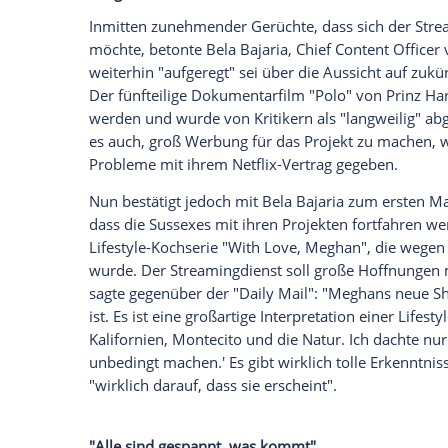
nun betont haben, dass man weitere For
Netflix verspricht, Herzogin Meghan (43) 
Eine Managerin beteuerte laut eines Ber
Streamingdienst sich auf zukünftige Proje
wurde spekuliert, dass der 100-Millione
Einschaltquoten und schlechten Kritiken
könnte.
"Es gibt wirklich tolle Erkenntnisse über
Inmitten zunehmender Gerüchte, dass si
möchte, betonte Bela Bajaria, Chief Cont
weiterhin "aufgeregt" sei über die Aussi
Der fünfteilige Dokumentarfilm "Polo" vo
werden und wurde von Kritikern als "lan
es auch, groß Werbung für das Projekt 