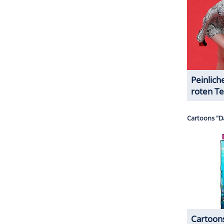
sphase" und habe noch kein grünes Licht für die
tung." Zudem wird die Managerin mit der Aussage
wicklung. Alle sind gespannt, was kommt."
ZURÜCK ZUR STARTS