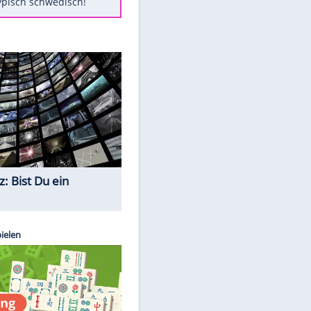
Diese Autos haben uns verlassen
FCH: Schmidt lässt Zukunft
weiter offen
Mit diesen Tricks wird der Grill
ruckzuck sauber
So nutzt man alte Smartphones
sinnvoll
Das ist typisch schwedisch!
Quiz