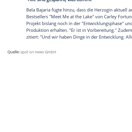
Probleme mit ihrem Netflix-Vertrag gege
Nun bestätigt jedoch mit Bela Bajaria zu
dass die Sussexes mit ihren Projekten fo
Lifestyle-Kochserie "With Love, Meghan"
wurde. Der Streamingdienst soll große 
sagte gegenüber der "Daily Mail": "Meg
ist. Es ist eine großartige Interpretation
Kalifornien, Montecito und die Natur. Ich
unbedingt machen.' Es gibt wirklich tolle
"wirklich darauf, dass sie erscheint".
"Alle sind gespannt, was kommt"
Bela Bajaria fügte hinzu, dass die Herzo
Bestsellers "Meet Me at the Lake" von Car