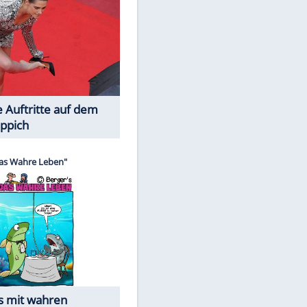
Spiele-Klassiker aus Asien
EITE
Die Öffentlichkeit schaut zu: