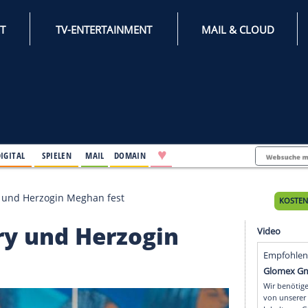
INTERNET
TV-ENTERTAINMENT
♥
IFESTYLE
DIGITAL
SPIELEN
MAIL
DOMAIN
n Prinz Harry und Herzogin Meghan fest
z Harry und Herzogin