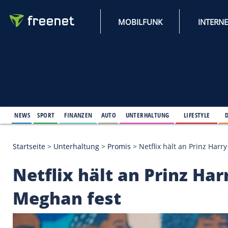
MOBILFUNK
NEWS
SPORT
FINANZEN
AUTO
UNTERHALTUNG
L
Startseite
>
Unterhaltung
>
Promis
>
Netflix hält a
Netflix hält an Prin