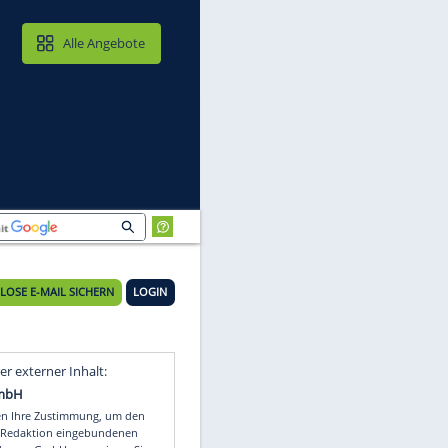
MAIL & CLOUD
Alle Angebote
KOSTENLOSE E-MAIL SICHERN
LOGIN
Video
Empfohlener externer Inhalt: