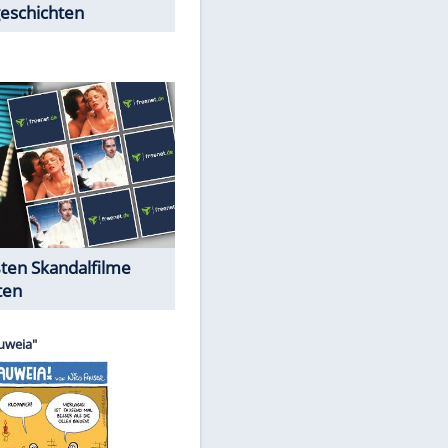
Peinliche Auftritte auf dem
roten Teppich
Cartoons "Das Wahre Leben"