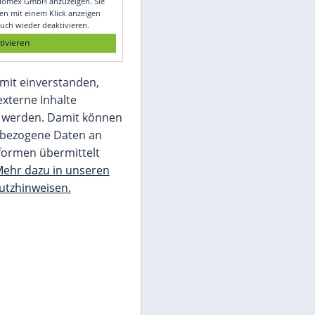
Glomex GmbH
Wir benötigen Ihre Zustimmung, um den
von unserer Redaktion eingebundenen
Inhalt von Glomex GmbH anzuzeigen. Sie
können diesen mit einem Klick anzeigen
lassen und auch wieder deaktivieren.
jetzt aktivieren
Ich bin damit einverstanden,
dass mir externe Inhalte
angezeigt werden. Damit können
personenbezogene Daten an
Drittplattformen übermittelt
werden.
Mehr dazu in unseren
Datenschutzhinweisen.