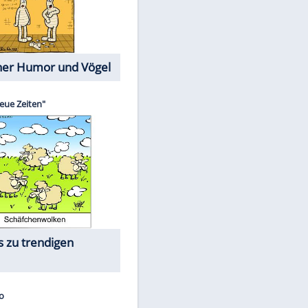
Cartoons mit wahren
Lebensgeschichten
Memo-Spiel
Die größten Skandalfilme