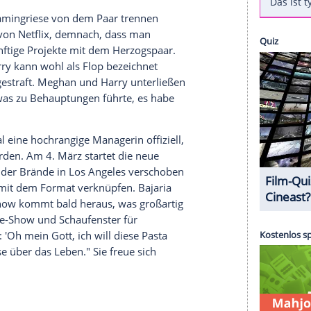
mate mit ihnen plane.
und Prinz Harry (40) weiter zur Seite zu stehen:
ichtes
der britischen Zeitung "Daily Mail"
, dass der
kte freue - darunter einen Liebesfilm. Zuletzt
n-Dollar-Deal nach enttäuschenden
 für Harrys Polo-Dokumentation geplatzt sein
 das Leben"
ch der Streamingriese von dem Paar trennen
ent Officer von Netflix, demnach, dass man
cht auf zukünftige Projekte mit dem Herzogspaar.
n Prinz Harry kann wohl als Flop bezeichnet
gweilig" abgestraft. Meghan und Harry unterließen
zu machen, was zu Behauptungen führte, es habe