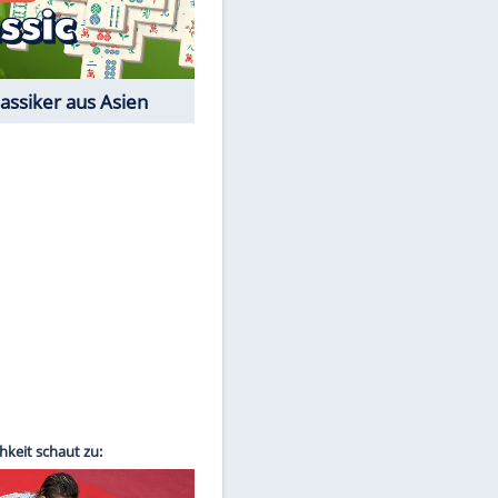
Film-Quiz: Bist Du ein
Cineast?
Kostenlos spielen