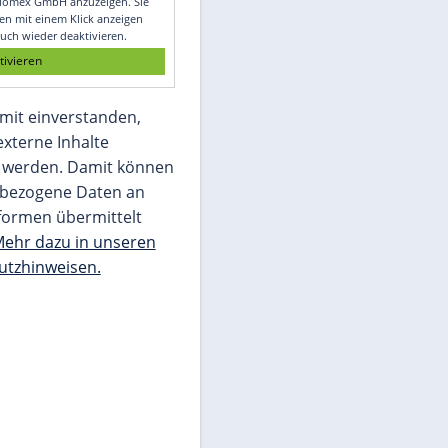
Glomex GmbH
Wir benötigen Ihre Zustimmung, um den
von unserer Redaktion eingebundenen
Inhalt von Glomex GmbH anzuzeigen. Sie
können diesen mit einem Klick anzeigen
lassen und auch wieder deaktivieren.
jetzt aktivieren
Ich bin damit einverstanden,
dass mir externe Inhalte
angezeigt werden. Damit können
personenbezogene Daten an
Drittplattformen übermittelt
werden.
Mehr dazu in unseren
Datenschutzhinweisen.