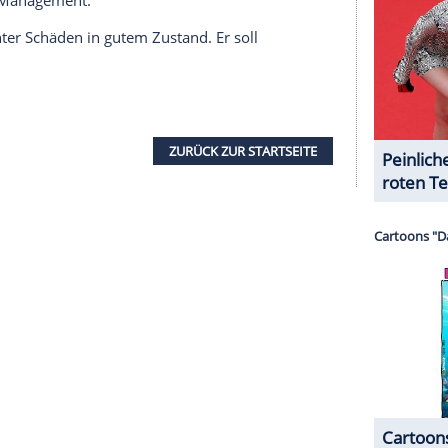
r dazu in unseren Datenschutzhinweisen.
. Höfner-Mitarbeiter Nick Wass rief die Aktion ins
 erst im Mai 2023 auf, als sich zwei Journalisten
detektive an, dass der
Bass
1969 abhandenkam,
 dem vorletzten Album, dass die Fab Four
entlichten.
s, dass der
Bass
erst später verschwand. Er
r
1972 im Londoner
Stadtteil
Notting Hill
aus dem
soll der Dieb ihn an einen Pubbesitzer verkauft
er Erkenntnis erinnerte sich ein Mann in
Dachboden
stehen hatte, auf den die