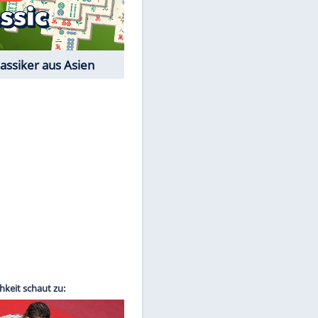
Film-Quiz: Bist Du ein
Cineast?
Kostenlos spielen