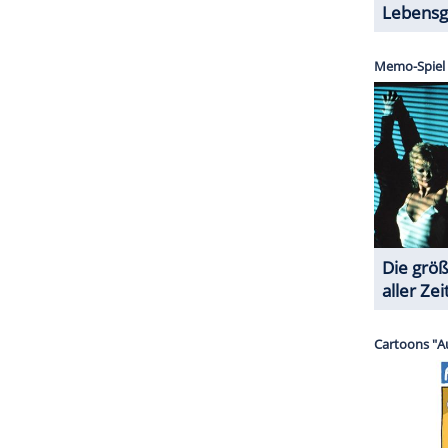
 McCartneys Management.
h trotz leichter Schäden in gutem Zustand. Er soll
ZURÜCK ZUR STARTS