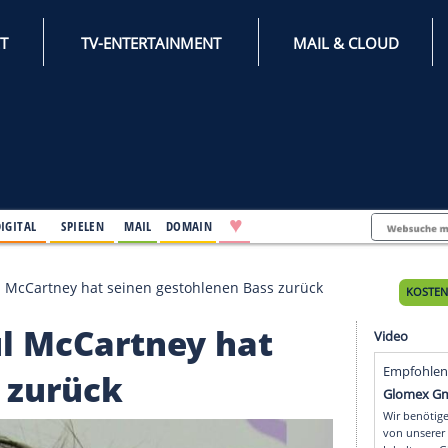
INTERNET
TV-ENTERTAINMENT
♥
IFESTYLE
DIGITAL
SPIELEN
MAIL
DOMAIN
Jahren: Paul McCartney hat seinen gestohlenen Bass zu
: Paul McCartney hat