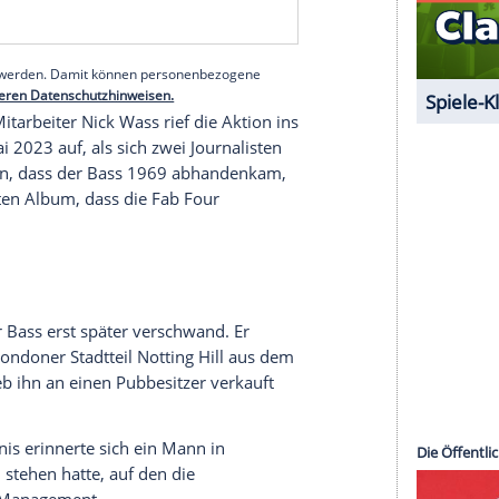
ine Höfner 500/1 Violin
Bass
aus dem Jahr 1961.
tionsherstellers. McCartney hat die
Gitarre
in
auft. Das wären heute 35
Euro
. Vor ihrem
 der
Hansestadt
etliche Gigs auf der Großen
sen Plattenaufnahmen der Beatles zu hören.
serer Redaktion eingebundenen Inhalt von Glomex GmbH
nzeigen lassen und auch wieder deaktivieren.
halte angezeigt werden. Damit können personenbezogene