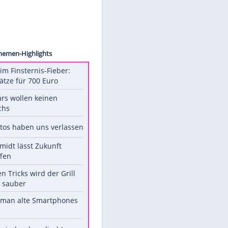
ollect
Unsere Themen-Highlights
Spanien im Finsternis-Fieber:
Balkonplätze für 700 Euro
Diese Stars wollen keinen
Nachwuchs