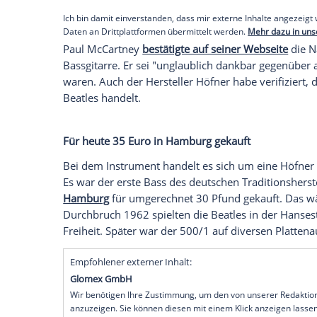
Nach über 50 Jahren ist
Paul McCartney
(
war das Instrument gestohlen worden, n
via
Instagram
die
Rückkehr
des guten Stü
Empfohlener externer Inhalt:
Instagram
Wir benötigen Ihre Zustimmung, um den von uns
anzuzeigen. Sie können diesen mit einem Klick a
jetzt aktivieren
Ich bin damit einverstanden, dass mir externe In
Daten an Drittplattformen übermittelt werden.
Meh
Paul McCartney
bestätigte auf seiner We
Bassgitarre. Er sei "unglaublich dankbar 
waren. Auch der
Hersteller
Höfner habe ve
Beatles handelt.