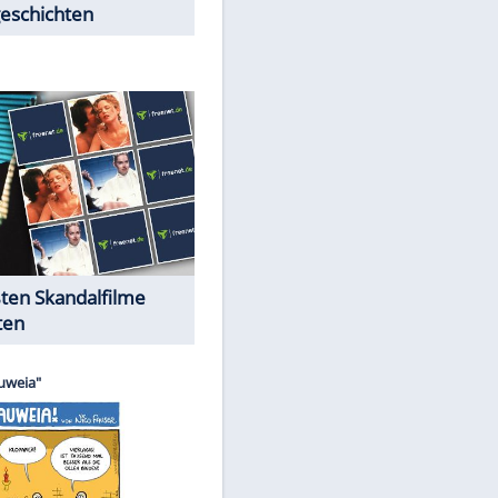
EITE
Peinliche Auftritte auf dem
roten Teppich
Cartoons "Das Wahre Leben"