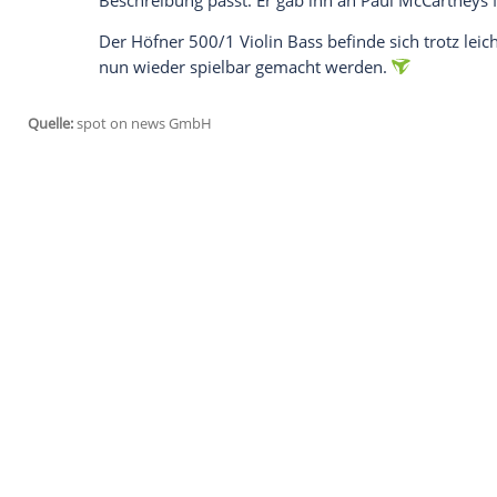
Daten an Drittplattformen übermittelt werden.
Meh
2018 startete die
Initiative
"The
Lost
Bass"
Leben
. Richtig Fahrt nahm die
Suche
aber
einklinkten. Zunächst nahmen die Hobby
während der
Aufnahmen
zu "Let it Be",
aufnahmen und das letzte, dass sie veröff
Am 10.
Oktober
1972 geklaut
Erst im Laufe der
Ermittlungen
kam herau
wurde wohl in der Nacht des 10.
Oktobe
Kofferraum eines Vans gestohlen. Später 
haben.
Aufgrund der medialen
Aufarbeitung
dies
Südengland
, dass er einen
Bass
auf dem