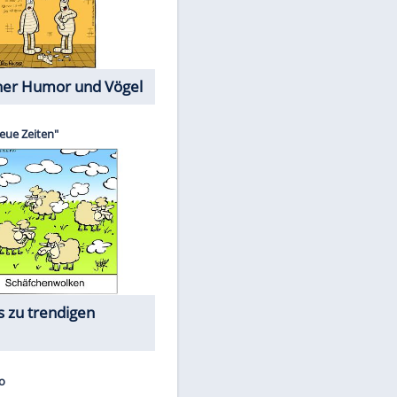
Cartoons mit wahren
Lebensgeschichten
Memo-Spiel
Die größten Skandalfilme