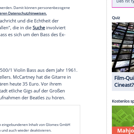
81) wieder mit seiner Bassgitarre vereint. 1972
un verkündete die
Initiative
"Thelostbassproject"
cks.
erer Redaktion eingebundenen Inhalt von Instagram
nzeigen lassen und auch wieder deaktivieren.
halte angezeigt werden. Damit können personenbezogene
r dazu in unseren Datenschutzhinweisen.
bseite
die Nachricht und die Echtheit der
gegenüber allen", die in die
Suche
involviert
rifiziert, dass es sich um den
Bass
des Ex-