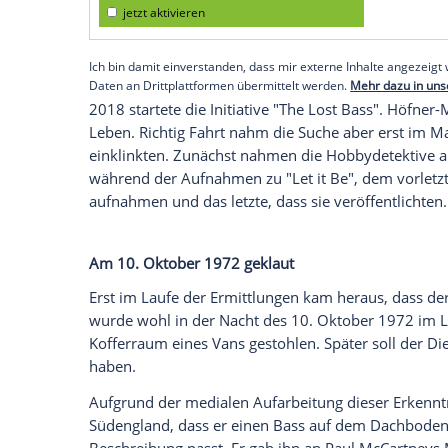
Für heute 35
Euro
in
Hamburg
gekauft
Bei dem Instrument handelt es sich um e
Es war der erste
Bass
des deutschen Tradi
Hamburg
für umgerechnet 30 Pfund gek
Durchbruch
1962 spielten die Beatles in
Freiheit. Später war der 500/1 auf diver
Empfohlener externer Inhalt:
Glomex GmbH
Wir benötigen Ihre Zustimmung, um den von un
anzuzeigen. Sie können diesen mit einem Klick a
jetzt aktivieren
Ich bin damit einverstanden, dass mir externe In