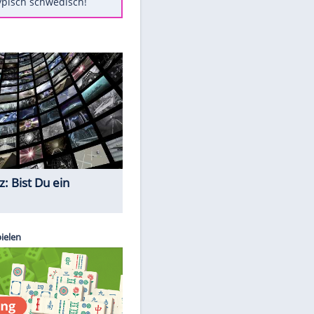
Diese Autos haben uns verlassen
FCH: Schmidt lässt Zukunft
weiter offen
Mit diesen Tricks wird der Grill
ruckzuck sauber
So nutzt man alte Smartphones
sinnvoll
Das ist typisch schwedisch!
Quiz