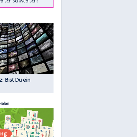
Diese Autos haben uns verlassen
Auftakt-Misere gestoppt: Berlin
gewinnt in Bochum
Mit diesen Tricks wird der Grill
ruckzuck sauber
So nutzt man alte Smartphones
sinnvoll
Das ist typisch schwedisch!
Quiz