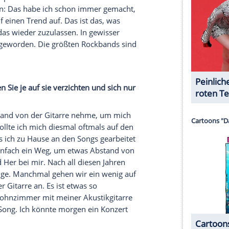
ei "Ayo Technology" habe ich eine Dobro
 Zu diesem Zeitpunkt hörte man sie nicht im
nt. Ich erinnere mich sogar daran, wie mir Labels
chland keine
Country-Musik
mag. Aber man sollte
ktioniert in dem Song und es war immer ein Teil
serer Redaktion eingebundenen Inhalt von Glomex GmbH
nzeigen lassen und auch wieder deaktivieren.
halte angezeigt werden. Damit können personenbezogene
r dazu in unseren Datenschutzhinweisen.
er von diesen akustischen Instrumenten bestimmt