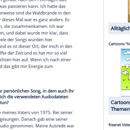
rlich mit der Gitarre an. Es ist etwas so
in in meinem Wohnzimmer mit meiner
Akustikgitarre
st für einen Song. Ich könnte morgen ein Konzert
e.
ong des Albums ein eigenes
Musikvideo
und intuitiv handelt und verrückte Ideen hat,
ch habe über die Jahre gelernt, dass, wenn ich
uch spüren und es ansteckend wirkt. Videos sind
ür ein Jahr eine Filmschule in Brüssel besucht
lte Filmregisseur werden. Außerdem habe ich
cht, wenn ich mich entschließe, nur für zwei oder
ch weiß, dass Vielen etwas an der Radiosingle
r Lieblingssongs haben deshalb nie ein Video
Signal an mein Publikum, dass ich einige Songs