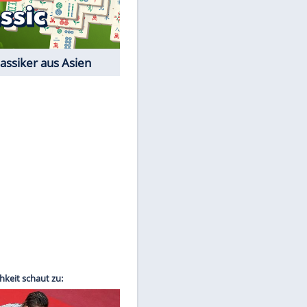
Film-Quiz: Bist Du ein
Cineast?
Kostenlos spielen