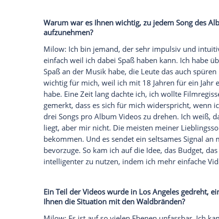
waren, aber jetzt habe ich mir erlaubt, 
Beyoncé
jetzt Country-Songs schreibt, k
das ist nicht neu für mich. Ich springe da
Milow
schon immer war. Es hat mir
Spa
Weise ist
Country-Musik
heute die neue 
heute Bands, die dem Country-Genre an
Sie haben immer Ihre
Akustikgitarre
bei s
durch den
Gesang
ausdrücken oder verwi
Milow: Es gibt Zeiten, in denen ich ein
mehr auf den
Gesang
zu konzentrieren. I
Gesang
fokussieren. Ich habe viel
Klavier
habe. Ich spiele nicht sehr gut
Klavier
, a
der Gitarre zu gewinnen. Es ist ein ständ
sind wir wie alte Kumpels, wir kennen u