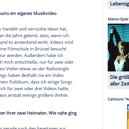
wieder mehr
Spaß
mit ihnen zu haben. Denn wenn
ann ich sagen: Das habe ich schon immer gemacht,
mit nicht auf einen Trend auf. Das ist das, was
ß
gemacht, das wieder zuzulassen. In gewisser
Rockmusik geworden. Die größten Rockbands sind
gehören.
ich. Könnten Sie je auf sie verzichten und sich nur
rklichen?
 bisschen Abstand von der Gitarre nehme, um mich
m Studio wollte ich mich diesmal oftmals auf den
gespielt, als ich zu Hause an den Songs gearbeitet
ber es war einfach ein Weg, um etwas Abstand von
iges Hin und Her bei mir. Nach all diesen Jahren
ns schon lange. Manchmal gehen wir ein wenig auf