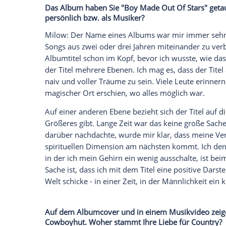
Vaters aufzunehmen und wie bedrohlich 
Der belgische Singer-Songwriter
Milow
(4
Album "Boy Made Out Of Stars". Der Mus
dem gecoverten "Ayo Technology" bekann
verstorbenen
Vater
. Dabei half ihm die
K
Nachrichtenagentur spot on news verrät.
Jonathan Vandenbroeck heißt, wie er di
er zu jedem Song ein
Musikvideo
aufnah
Das Album haben Sie "Boy Made Out Of St
persönlich bzw. als Musiker?
Milow: Der Name eines Albums war mir 
Songs aus zwei oder drei Jahren miteinan
Albumtitel
schon im Kopf, bevor ich wuss
der
Titel
mehrere Ebenen. Ich mag es, da