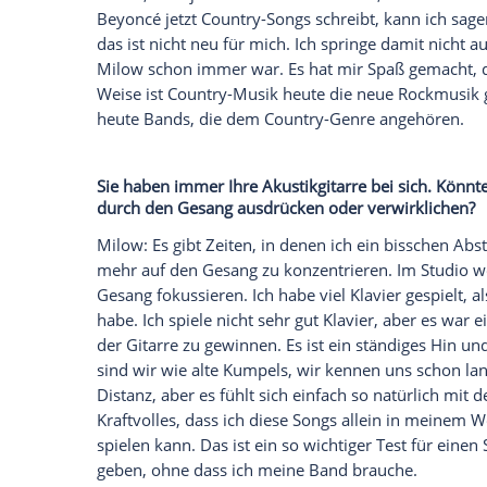
die Singer-Songwriter-Tradition. Auch b
verwendet und nie darüber nachgedacht.
Radio, es war ein sehr uncooles Instrume
aus anderen Ländern sagten, dass Deuts
nicht zu viel darüber nachdenken. Es fun
von mir, besonders bei Live-Shows.
Empfohlener externer Inhalt:
Glomex GmbH
Wir benötigen Ihre Zustimmung, um den von un
anzuzeigen. Sie können diesen mit einem Klick a
jetzt aktivieren
Ich bin damit einverstanden, dass mir externe In
Daten an Drittplattformen übermittelt werden.
Meh
Ich habe auch Alben gemacht, die wenig