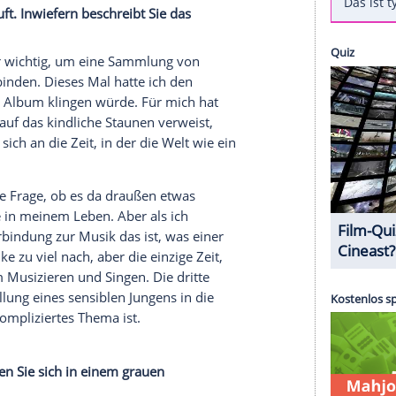
er die Brände in Los Angeles empfand.
3) veröffentlicht am 21.
Februar
sein neues
iker, der mit Songs wie "You Don't Know" und
t wurde, singt darauf auch mit seinem 2008
ünstliche Intelligenz
, wie er im
Interview
mit der
 Zudem erzählt der Sänger, der bürgerlich
e Waldbrände in
Los Angeles
erlebte und weshalb
m.
ars" getauft. Inwiefern beschreibt Sie das
immer sehr wichtig, um eine Sammlung von
der zu verbinden. Dieses Mal hatte ich den
te, wie das Album klingen würde. Für mich hat
ss der
Titel
auf das kindliche Staunen verweist,