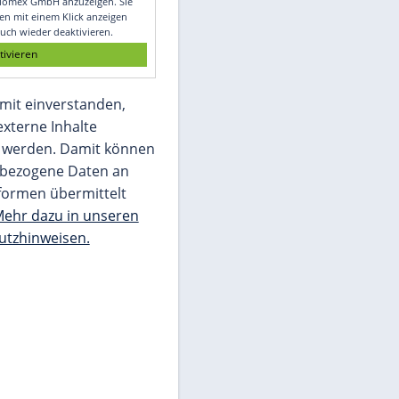
Glomex GmbH
Wir benötigen Ihre Zustimmung, um den
von unserer Redaktion eingebundenen
Inhalt von Glomex GmbH anzuzeigen. Sie
können diesen mit einem Klick anzeigen
lassen und auch wieder deaktivieren.
jetzt aktivieren
Ich bin damit einverstanden,
dass mir externe Inhalte
angezeigt werden. Damit können
personenbezogene Daten an
Drittplattformen übermittelt
werden.
Mehr dazu in unseren
Datenschutzhinweisen.