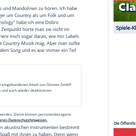
e erinnern sich an die Zeit, in der die Welt wie ein
 war.
r
Titel
auf die Frage, ob es da draußen etwas
große Sache in meinem Leben. Aber als ich
ss meine Verbindung zur
Musik
das ist, was einer
. Ich denke zu viel nach, aber die einzige Zeit,
te, ist beim Musizieren und Singen. Die dritte
tive Darstellung eines sensiblen Jungens in die
ichkeit ein kompliziertes Thema ist.
kvideo
zeigen Sie sich in einem grauen
r Country?
 wie Dobros und Mandolinen zu hören. Ich habe
ging es weniger um Country als um Folk und um