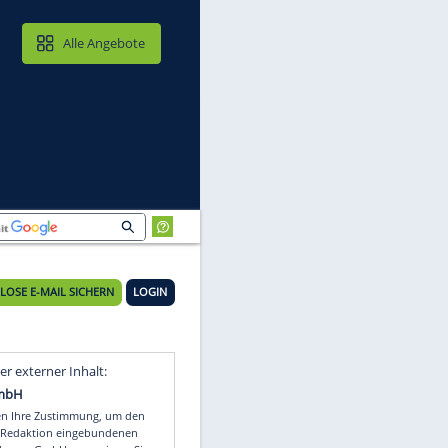
MAIL & CLOUD
Alle Angebote
KOSTENLOSE E-MAIL SICHERN
LOGIN
Video
Empfohlener externer Inhalt: