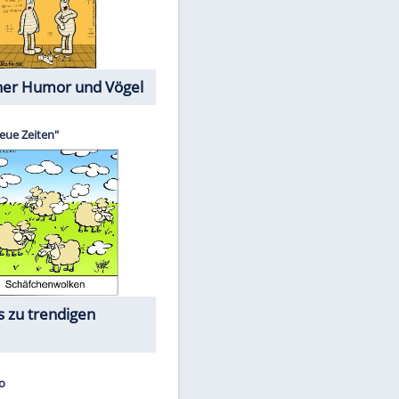
Cartoons mit wahren
Lebensgeschichten
Memo-Spiel
Die größten Skandalfilme