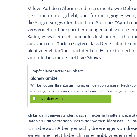
naiv und voller Träume zu sein. Viele Leut
magischer Ort erschien, wo alles möglich
Auf einer anderen Ebene bezieht sich de
Größeres gibt. Lange Zeit war das keine 
darüber nachdachte, wurde mir klar, da
spirituellen Dimension am nächsten kommt
in der ich mein Gehirn ein wenig ausschal
Sache ist, dass ich mit dem
Titel
eine posi
Welt schicke - in einer Zeit, in der Männl
Auf dem Albumcover und in einem
Musi
Cowboyhut. Woher stammt Ihre Liebe fü
Milow: Auf dem Album sind Instrumente
sie schon immer geliebt, aber für mich 