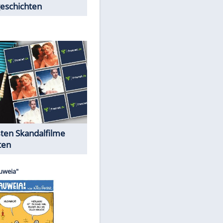
Peinliche Auftritte auf dem
roten Teppich
Cartoons "Das Wahre Leben"