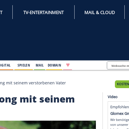
INTERNET
TV-ENTERTAINMENT
♥
IFESTYLE
DIGITAL
SPIELEN
MAIL
DOMAIN
stand der Song mit seinem verstorbenen Vater
der Song mit seinem