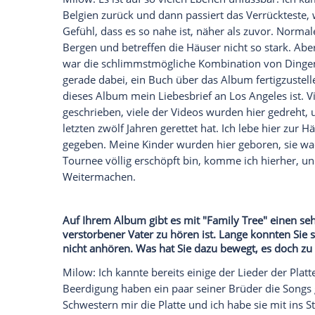
Distanz, aber es fühlt sich einfach so natü
Kraftvolles, dass ich diese Songs alle
spielen kann. Das ist ein so wichtiger Te
geben, ohne dass ich meine Band brauch
Warum war es Ihnen wichtig, zu jedem S
aufzunehmen?
Milow: Ich bin jemand, der sehr impulsiv 
einfach weil ich dabei
Spaß
haben kann. I
Spaß
an der
Musik
habe, die Leute das a
wichtig für mich, weil ich mit 18 Jahren f
habe. Eine Zeit lang dachte ich, ich wol
gemerkt, dass es sich für mich widerspri
drei Songs pro Album Videos zu drehen. I
liegt, aber mir nicht. Die meisten meine
bekommen. Und es sendet ein seltsames 