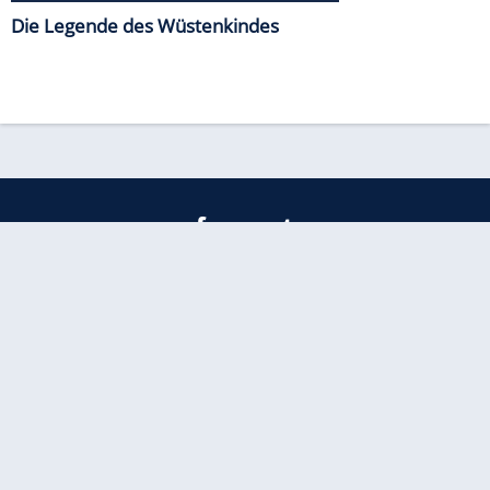
Die Legende des Wüstenkindes
freenet
Kundenservice
Barrierefreiheitserklärung
Impressum
Datenschutz
Datenschutzmanager