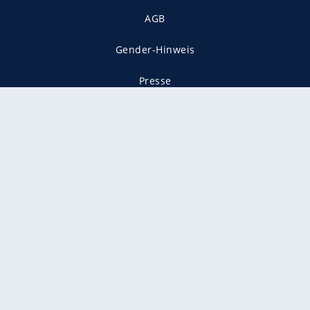
AGB
Gender-Hinweis
Presse
Mediadaten
Karriere
Vertragskündigung
Vertrag widerrufen
gekennzeichnet mit
freenet ist Mitglied im JUSPROG e.V.