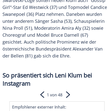
Swarovski-Loge sollten neben Klum auch "Gossip
Girl"-Star
Ed Westwick
(37) und Topmodel
Candice
Swanepoel
(36) Platz nehmen. Daneben wurden
unter anderem Sänger Sasha (53),
Schauspielerin
Nina Proll
(51), Moderatorin
Amira Aly
(32) sowie
Choreograf und Model
Bruce Darnell
(67)
gesichtet. Auch politische
Prominenz
wie der
österreichische
Bundespräsident
Alexander Van
der Bellen (81) gab sich die Ehre.
So präsentiert sich Leni Klum bei
Instagram
1 von 48
Empfohlener externer Inhalt: