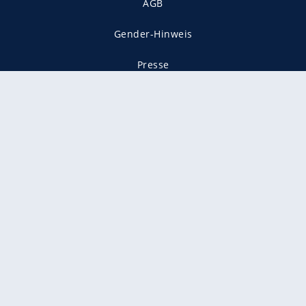
AGB
Gender-Hinweis
Presse
Mediadaten
Karriere
Vertragskündigung
Vertrag widerrufen
gekennzeichnet mit
freenet ist Mitglied im JUSPROG e.V.