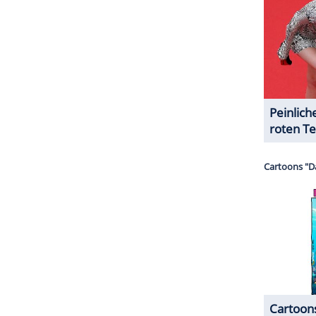
ht dazustehen. Seit einigen Monaten sollen Vater
takt mehr haben, worüber er immer wieder in
 dem Palast gibt es dazu keinen Kommentar.
ZURÜCK ZUR STARTS