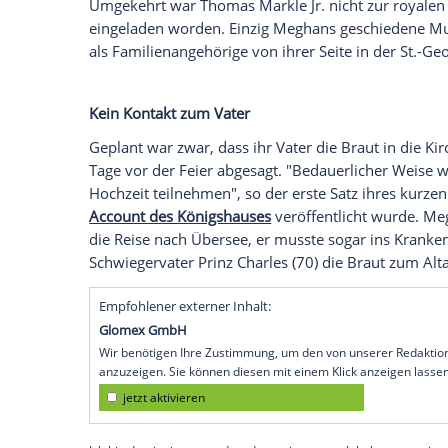
jährige Verlobte Darlene werden sich im
Mail" weiter meldet
, sind seine schwang
deren Ehemann,
Prinz Harry
(34), nicht 
hoffe der Bräutigam offenbar auch auf
gemeinsamen Vater,
Thomas Markle
(74)
"Ich glaube, dass unsere Hochzeit die F
Bräutigam. Er hoffe, dass wenn Meghan
ihrem Vater verbringen würden, dass da
Umgekehrt war
Thomas Markle
Jr. nicht
eingeladen worden. Einzig Meghans ges
als Familienangehörige von ihrer Seite in
Kein Kontakt zum Vater