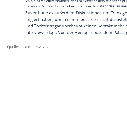
Geplant war zwar, dass ihr Vater die Brau
Tage vor der Feier abgesagt. "Bedauerlic
Hochzeit teilnehmen", so der erste Satz i
Account des Königshauses
veröffentlich
die Reise nach Übersee, er musste sogar 
Schwiegervater Prinz Charles (70) die Bra
Empfohlener externer Inhalt:
Glomex GmbH
Wir benötigen Ihre Zustimmung, um den von un
anzuzeigen. Sie können diesen mit einem Klick a
jetzt aktivieren
Ich bin damit einverstanden, dass mir externe In
Daten an Drittplattformen übermittelt werden.
Meh
Zuvor hatte es außerdem Diskussionen 