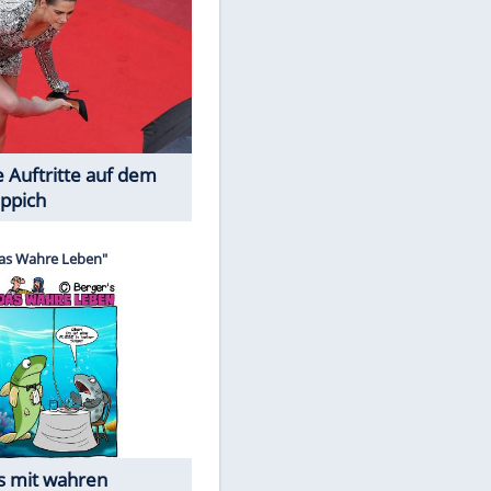
Spiele-Klassiker aus Asien
EITE
Die Öffentlichkeit schaut zu: