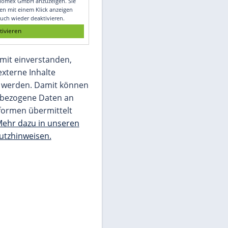
Glomex GmbH
Wir benötigen Ihre Zustimmung, um den
von unserer Redaktion eingebundenen
Inhalt von Glomex GmbH anzuzeigen. Sie
können diesen mit einem Klick anzeigen
lassen und auch wieder deaktivieren.
jetzt aktivieren
Ich bin damit einverstanden,
dass mir externe Inhalte
angezeigt werden. Damit können
personenbezogene Daten an
Drittplattformen übermittelt
werden.
Mehr dazu in unseren
Datenschutzhinweisen.