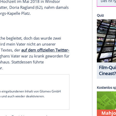
 März das Jawort geben.
Wie die britische "Daily
ere Halbschwester, Herzogin Meghan (37), und
nur zur Hochzeit eingeladen worden. Vielmehr
 eine Versöhnung zwischen Meghan und dem
.
amilie näher zusammenbringen wird", so der
 und
Harry
kommen und gemeinsame Zeit mit
nn alles gut werden würde.
 zur royalen Hochzeit im Mai 2018 in Windsor
chiedene Mutter,
Doria Ragland
(62), nahm damals
 der St.-Georgs-Kapelle Platz.