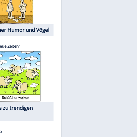
Cartoons mit wahren
Lebensgeschichten
Memo-Spiel
Die größten Skandalfilme