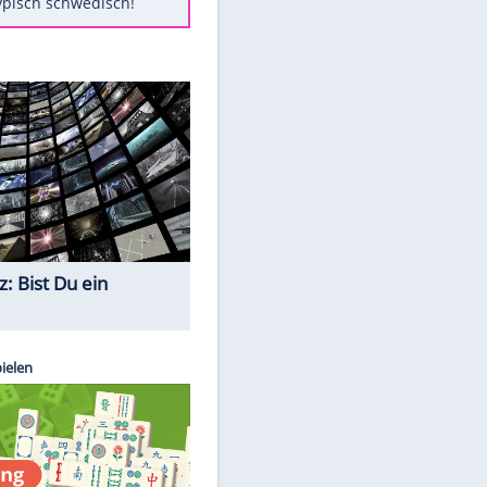
Diese Autos haben uns verlassen
Randale in Dresden: DFB-
Bundesgericht bestätigt Urteil
Mit diesen Tricks wird der Grill
ruckzuck sauber
So nutzt man alte Smartphones
sinnvoll
Das ist typisch schwedisch!
Quiz