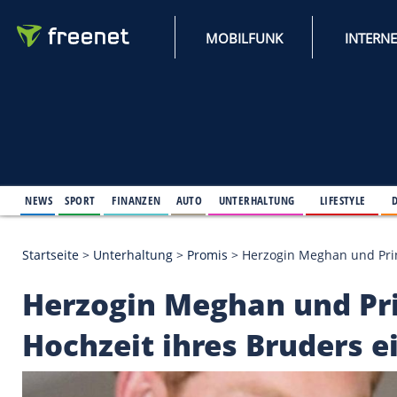
MOBILFUNK
NEWS
SPORT
FINANZEN
AUTO
UNTERHALTUNG
L
Startseite
>
Unterhaltung
>
Promis
>
Herzogin Megh
Herzogin Meghan und