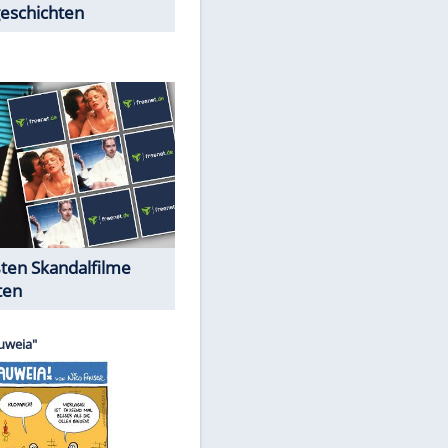
Peinliche Auftritte auf dem
roten Teppich
Cartoons "Das Wahre Leben"