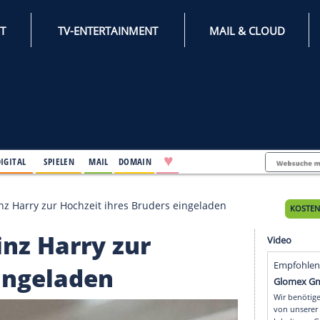
INTERNET
TV-ENTERTAINMENT
♥
IFESTYLE
DIGITAL
SPIELEN
MAIL
DOMAIN
an und Prinz Harry zur Hochzeit ihres Bruders eingela
 Prinz Harry zur