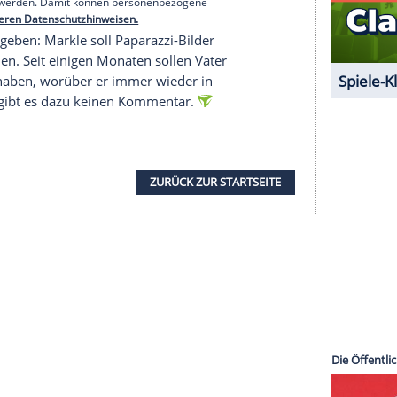
t in die Kirche begleitet, doch das wurde zwei
her Weise wird mein Vater nicht an unserer
hres kurzen Textes, der
auf dem offiziellen Twitter-
t wurde. Meghans Vater war zu krank geworden für
ins Krankenhaus. Stattdessen führte
ut zum Altar.
serer Redaktion eingebundenen Inhalt von Glomex GmbH
nzeigen lassen und auch wieder deaktivieren.
halte angezeigt werden. Damit können personenbezogene
r dazu in unseren Datenschutzhinweisen.
um Fotos gegeben:
Markle
soll Paparazzi-Bilder