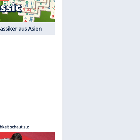
Film-Quiz: Bist Du ein
Cineast?
Kostenlos spielen