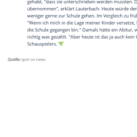
allzu gut vertrug. In der Radio-Bremen-T
Freitagabend, dass er sechsmal die
Schul
heimlich gemacht. "Bei meinem zweiten 
abgemeldet", so der 63-Jährige. Wie das 
Unternehmerfamilie stammt, "konnte relat
fälschen".
Wie sich Heiner Lauterbach als Hotelfach
Die schlechten Arbeiten in der
Schule
hät
gehabt, "dass sie unterschrieben werden
übernommen", erklärt
Lauterbach
. Heut
weniger gerne zur
Schule
gehen. Im Vergl
"Wenn ich mich in die Lage meiner Kinder 
die
Schule
gegangen bin." Damals hätte e
richtig was gezählt. "Aber heute ist das 
Schauspielers.