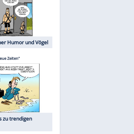
Cartoons mit wahren
Lebensgeschichten
Memo-Spiel