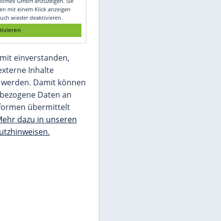
Glomex GmbH
Wir benötigen Ihre Zustimmung, um den
von unserer Redaktion eingebundenen
Inhalt von Glomex GmbH anzuzeigen. Sie
können diesen mit einem Klick anzeigen
lassen und auch wieder deaktivieren.
jetzt aktivieren
Ich bin damit einverstanden,
dass mir externe Inhalte
angezeigt werden. Damit können
personenbezogene Daten an
Drittplattformen übermittelt
werden.
Mehr dazu in unseren
Datenschutzhinweisen.