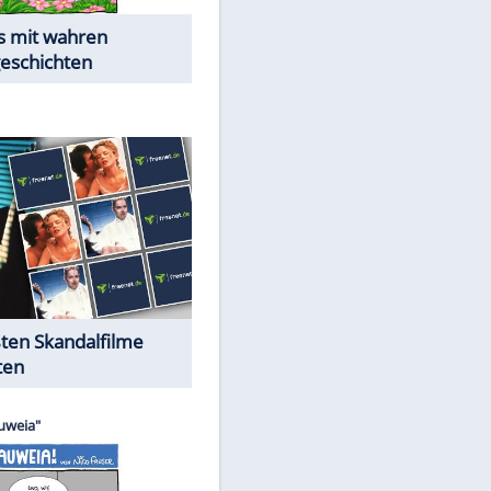
Die Öffentlichkeit schaut zu:
Peinliche Auftritte auf dem
roten Teppich
Cartoons "Das Wahre Leben"