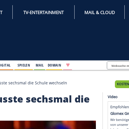
INTERNET
TV-ENTERTAINMENT
♥
IFESTYLE
DIGITAL
SPIELEN
MAIL
DOMAIN
bach: Er musste sechsmal die Schule wechseln
Er musste sechsmal di