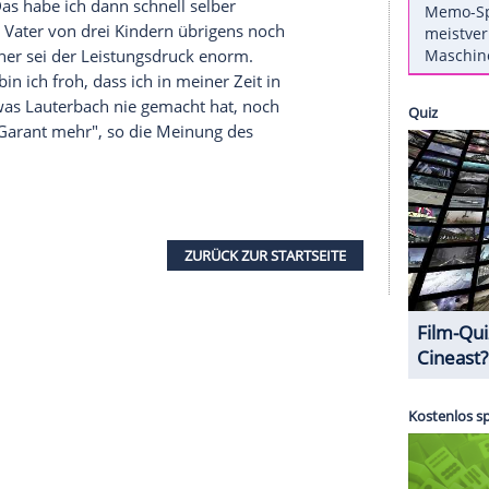
alkshow "3nach9" verriet der Schauspieler am
e
wechseln musste. Einmal habe er das sogar
Gymnasium habe ich mich einfach selber
ging?
Lauterbach
, der aus einer wohlhabenden
iv schnell die Unterschrift meines Vaters
mann macht, sehen Sie bei Clipfish
ten nämlich den unangenehmen Begleiteffekt
 mussten. Das habe ich dann schnell selber
e würde der Vater von drei Kindern übrigens noch
eich zu früher sei der Leistungsdruck enorm.
versetze, bin ich froh, dass ich in meiner Zeit in
in Abitur, was
Lauterbach
nie gemacht hat, noch
ja auch kein Garant mehr", so die Meinung des