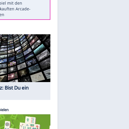
Die größten Mythen über
Medikamente
Berlins Matchwinner Grönning:
"Veränderte Perspektive"
Vorsicht: Diese 17 Dinge hassen
Katzen
Illegales Asphalt-Kartell muss
Mio-Strafe zahlen
Memo-Spiel mit den
meistverkauften Arcade-
Maschinen
Quiz