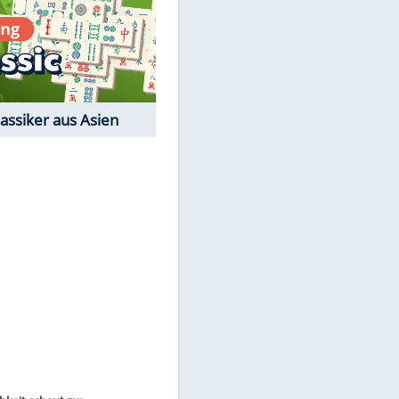
EITE
Film-Quiz: Bist Du ein
Cineast?
Kostenlos spielen