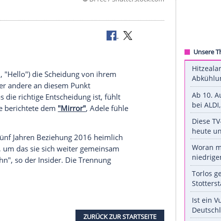
©
DFree / Shuttersto
ng
gut
in
Adele
(31, "Hello") die
Scheidung
von ihrem
der ein oder andere an diesem Punkt
t, ob das die richtige Entscheidung ist, fühlt
. Eine Quelle berichtete dem
"Mirror"
,
Adele
fühle