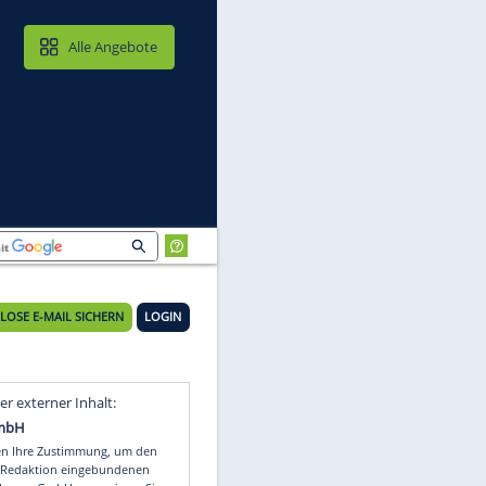
MAIL & CLOUD
Alle Angebote
KOSTENLOSE E-MAIL SICHERN
LOGIN
Video
Empfohlener externer Inhalt: