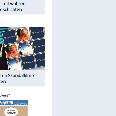
Peinliche Auftritte auf dem
roten Teppich
Cartoons "Das Wahre Leben"