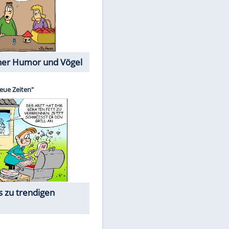
Cartoons mit wahren
Lebensgeschichten
Memo-Spiel