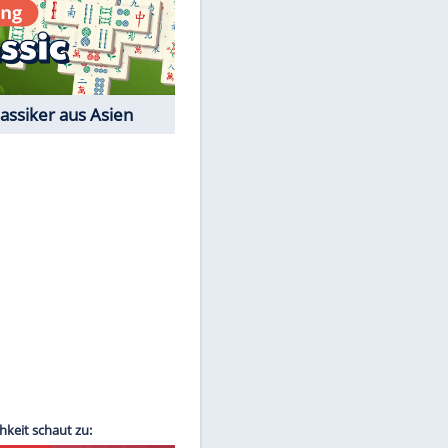
Film-Quiz: Bist Du ein
Cineast?
Kostenlos spielen