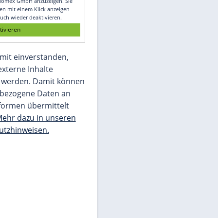
Glomex GmbH
Wir benötigen Ihre Zustimmung, um den
von unserer Redaktion eingebundenen
Inhalt von Glomex GmbH anzuzeigen. Sie
können diesen mit einem Klick anzeigen
lassen und auch wieder deaktivieren.
jetzt aktivieren
Ich bin damit einverstanden,
dass mir externe Inhalte
angezeigt werden. Damit können
personenbezogene Daten an
Drittplattformen übermittelt
werden.
Mehr dazu in unseren
Datenschutzhinweisen.