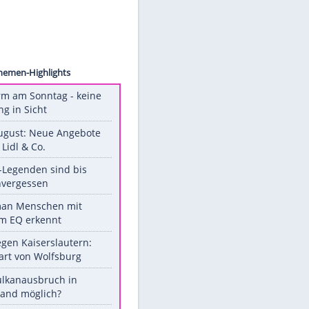
ck.com
Unsere Themen-Highlights
Hitzealarm am Sonntag - keine
Abkühlung in Sicht
Ab 10. August: Neue Angebote
bei ALDI, Lidl & Co.