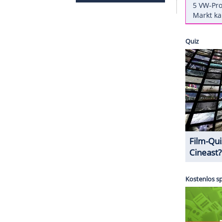
atten nach fünf Jahren Beziehung 2016 heimlich
sames Kind, um das sie sich weiter gemeinsam
r ihren Sohn", so der Insider. Die Trennung
ZURÜCK ZUR STARTS