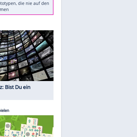
Diese TV-Legenden sind bis
heute unvergessen
Woran man Menschen mit
niedrigem EQ erkennt
Torlos gegen Kaiserslautern:
Stotterstart von Wolfsburg
Ist ein Vulkanausbruch in
Deutschland möglich?
EITE
5 VW-Prototypen, die nie auf den
Markt kamen
Quiz