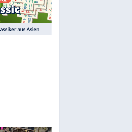
Film-Quiz: Bist Du ein
Cineast?
Kostenlos spielen