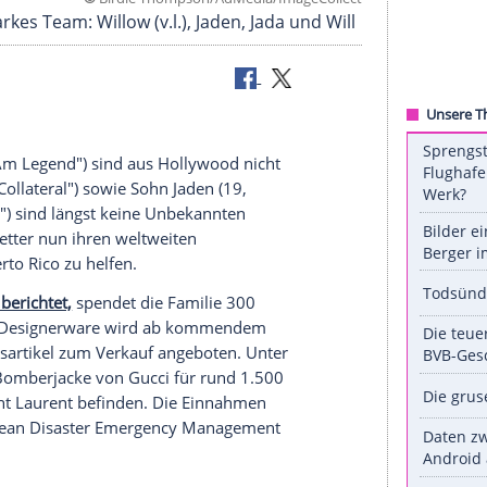
©
Birdie Thompson/AdMedia/ImageC
ch ein starkes Team: Willow (v.l.), Jaden, Jada und
eck
ill (49, "I Am
Legend
") sind aus
Hollywood
nicht
da (46, "Collateral") sowie Sohn Jaden (19,
Whip
My Hair
") sind längst keine Unbekannten
vier Trendsetter nun ihren weltweiten