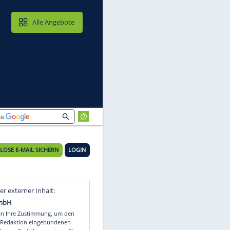
MAIL & CLOUD
Alle Angebote
KOSTENLOSE E-MAIL SICHERN
LOGIN
Video
Empfohlener externer Inhalt: