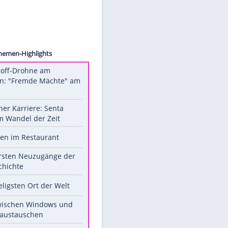
ollect
 Will
Unsere Themen-Highlights
Sprengstoff-Drohne am
Flughafen: "Fremde Mächte" am
Werk?
Bilder einer Karriere: Senta