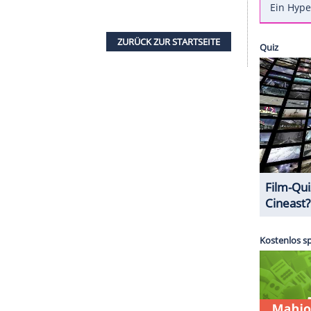
n von Puerto Rico zu helfen.
 "E! News" berichtet,
spendet die Familie 300
alReal". Die Designerware wird ab kommendem
 für Luxusartikel zum Verkauf angeboten. Unter
Jadas Satin Bomberjacke von Gucci für rund 1.500
efel von Saint Laurent befinden. Die Einnahmen
die "Caribbean Disaster Emergency Management
ZURÜCK ZUR STARTS