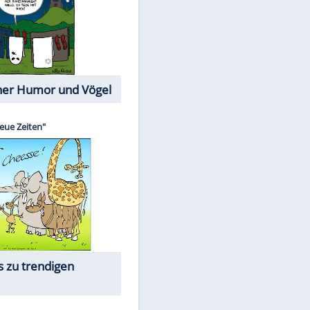
Cartoons mit wahren
Lebensgeschichten
Memo-Spiel
Die beliebtesten