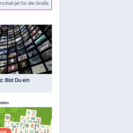
Berger im Wandel der Zeit
Todsünden im Restaurant
Die teuersten Neuzugänge der
BVB-Geschichte
Die gruseligsten Ort der Welt
Daten zwischen Windows und
Android austauschen
Ein Hyperschall-Jet für die Straße
EITE
Quiz