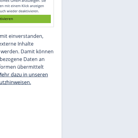
Glomex GmbH
Wir benötigen Ihre Zustimmung, um den
von unserer Redaktion eingebundenen
Inhalt von Glomex GmbH anzuzeigen. Sie
können diesen mit einem Klick anzeigen
lassen und auch wieder deaktivieren.
jetzt aktivieren
Ich bin damit einverstanden,
dass mir externe Inhalte
angezeigt werden. Damit können
personenbezogene Daten an
Drittplattformen übermittelt
werden.
Mehr dazu in unseren
Datenschutzhinweisen.