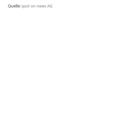
Bekanntheitsgrad, um den Hurrikan-Opfer
Wie das amerikanische Nachrichtenportal
ausgewählte Kleidungsstücke an "TheRe
Mittwoch in dem Online-Secondhand-Shop
den It-Pieces sollen sich unter anderem 
Dollar sowie Wills 700 Dollar Cowboysti
der Spendenaktion gehen gesammelt an 
Agency".
Quelle:
spot on news AG