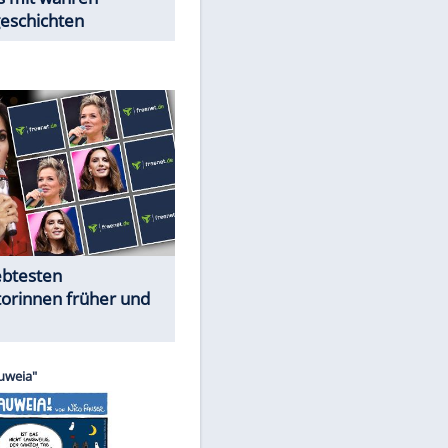
Trennungsschock im Promi-
Kosmos
Cartoons "Das Wahre Leben"