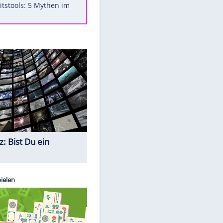
Was bei der Vogelfütterung
wirklich sinnvoll ist
"Infanti-No Go": Pressestimmen
zum Verbleib des FIFA-Chefs
Im Zeitraffer: Die Entwicklung
des Lenkrades
Lebensmittel, die nicht schlecht
werden
Sicherheitstools: 5 Mythen im
Check
Quiz