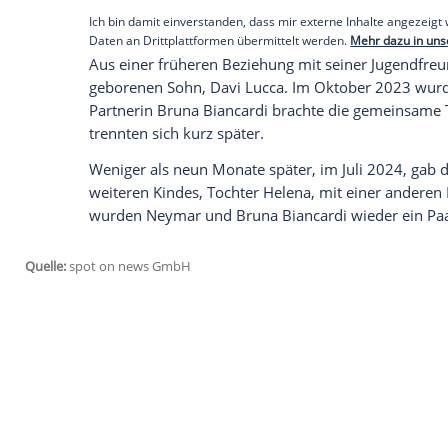
pinkem
Konfetti
umgeben feiert.
Neymar hat drei Kinder von drei Frauen
Neymar, der im
Sommer
2023 vom fran
arabischen Verein al-Hilal wechselte, ist 
Empfohlener externer Inhalt:
Glomex GmbH
Wir benötigen Ihre Zustimmung, um den von un
anzuzeigen. Sie können diesen mit einem Klick a
jetzt aktivieren
Ich bin damit einverstanden, dass mir externe In
Daten an Drittplattformen übermittelt werden.
Meh
Aus einer früheren
Beziehung
mit seiner