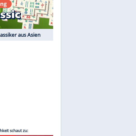
Film-Quiz: Bist Du ein
Cineast?
Kostenlos spielen