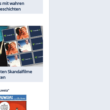
Peinliche Auftritte auf dem
roten Teppich
Cartoons "Das Wahre Leben"