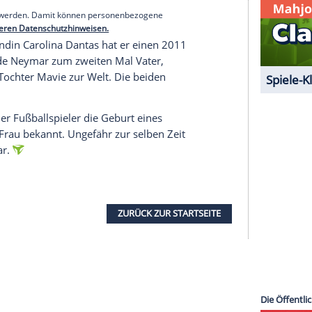
zösischen
Klub
Paris Saint-Germain
zum saudi-
bereits
Vater
von drei Kindern.
serer Redaktion eingebundenen Inhalt von Glomex GmbH
nzeigen lassen und auch wieder deaktivieren.
halte angezeigt werden. Damit können personenbezogene
r dazu in unseren Datenschutzhinweisen.
 Jugendfreundin Carolina Dantas hat er einen 2011