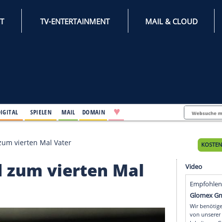
INTERNET
TV-ENTERTAINMENT
♥
IFESTYLE
DIGITAL
SPIELEN
MAIL
DOMAIN
eymar wird zum vierten Mal Vater
 wird zum vierten Mal