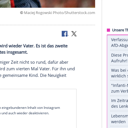
©
Maciej Rogowski Photo/Shuttersto
ater.
allstar wird wieder Vater. Es ist das zweite
 sein viertes insgesamt.
r
(32) seit einiger Zeit nicht so rund, dafür aber