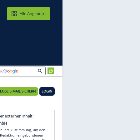
MAIL & CLOUD
Alle Angebote
KOSTENLOSE E-MAIL SICHERN
LOGIN
Video
Empfohlener externer Inhalt: