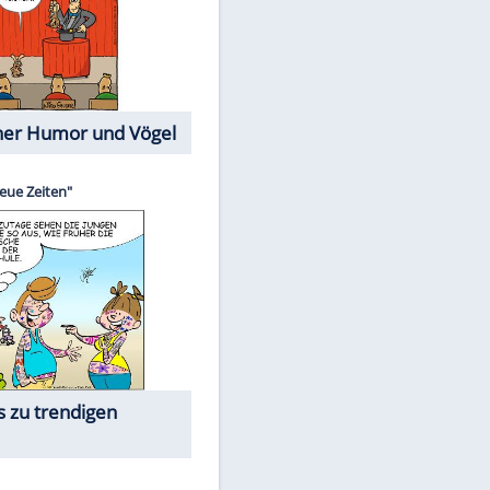
Cartoons mit wahren
Lebensgeschichten
Memo-Spiel