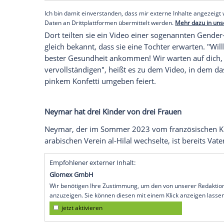
offenbar privat: Der brasilianische
Nation
seine Partnerin Bruna Biancardi (32) ist
verkündete das
Paar
auf Instagram
.
Empfohlener externer Inhalt:
Instagram
Wir benötigen Ihre Zustimmung, um den von uns
anzuzeigen. Sie können diesen mit einem Klick a
jetzt aktivieren
Ich bin damit einverstanden, dass mir externe In
Daten an Drittplattformen übermittelt werden.
Meh
Dort teilten sie ein Video einer sogena
gleich bekannt, dass sie eine Tochter e
bester Gesundheit ankommen! Wir warte
vervollständigen", heißt es zu dem Vide