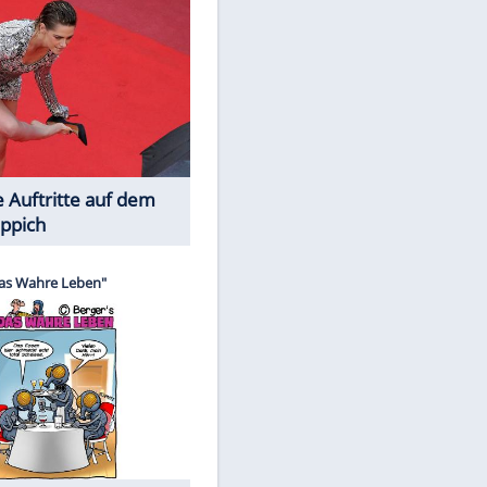
Spiele-Klassiker aus Asien
EITE
Die Öffentlichkeit schaut zu: