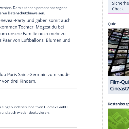
alspieler
wird zum vierten Mal
Vater
. Für ihn und
 es das zweite gemeinsame Kind. Die
Neuigkeit
erer Redaktion eingebundenen Inhalt von Instagram
nzeigen lassen und auch wieder deaktivieren.
halte angezeigt werden. Damit können personenbezogene
r dazu in unseren Datenschutzhinweisen.
nnten Gender-Reveal-Party und gaben somit auch
rwarten. "Willkommen Tochter. Mögest du bei
n auf dich, um unsere
Familie
noch mehr zu
o, in dem das
Paar
von
Luftballons
,
Blumen
und