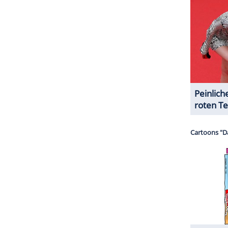
2023 wurde
Neymar
zum zweiten Mal
Vater
,
emeinsame Tochter Mavie zur Welt. Die beiden
024, gab der Fußballspieler die
Geburt
eines
er anderen Frau bekannt. Ungefähr zur selben Zeit
eder ein
Paar
.
ZURÜCK ZUR STARTS