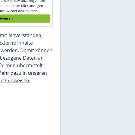
Glomex GmbH
Wir benötigen Ihre Zustimmung, um den
von unserer Redaktion eingebundenen
Inhalt von Glomex GmbH anzuzeigen. Sie
können diesen mit einem Klick anzeigen
lassen und auch wieder deaktivieren.
jetzt aktivieren
Ich bin damit einverstanden,
dass mir externe Inhalte
angezeigt werden. Damit können
personenbezogene Daten an
Drittplattformen übermittelt
werden.
Mehr dazu in unseren
Datenschutzhinweisen.