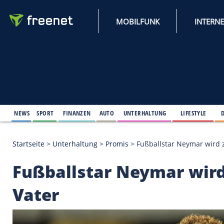
MOBILFUNK
NEWS
SPORT
FINANZEN
AUTO
UNTERHALTUNG
L
Startseite
>
Unterhaltung
>
Promis
>
Fußballstar N
Fußballstar Neymar