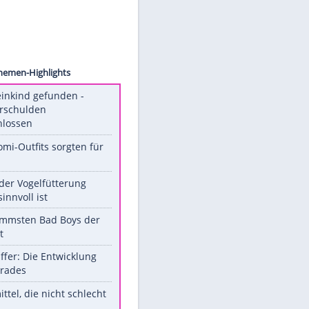
images
Unsere Themen-Highlights
Totes Kleinkind gefunden -
Fremdverschulden
ausgeschlossen
Diese Promi-Outfits sorgten für