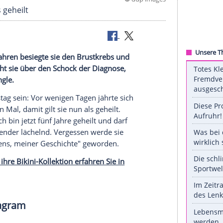
©
ddp 
ilt sie als geheilt
r: Vor fünf Jahren besiegte sie den Brustkrebs und
terview spricht sie über den Schock der Diagnose,
ben als Single.
iter
Geburtstag
sein: Vor wenigen Tagen jährte sich
m fünften Mal, damit gilt sie nun als geheilt.