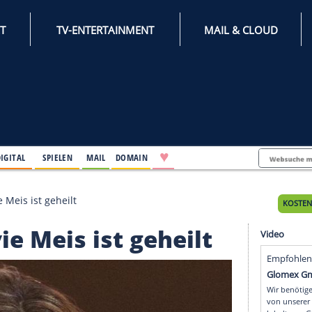
INTERNET
TV-ENTERTAINMENT
♥
IFESTYLE
DIGITAL
SPIELEN
MAIL
DOMAIN
sfrei: Sylvie Meis ist geheilt
 Sylvie Meis ist geheil