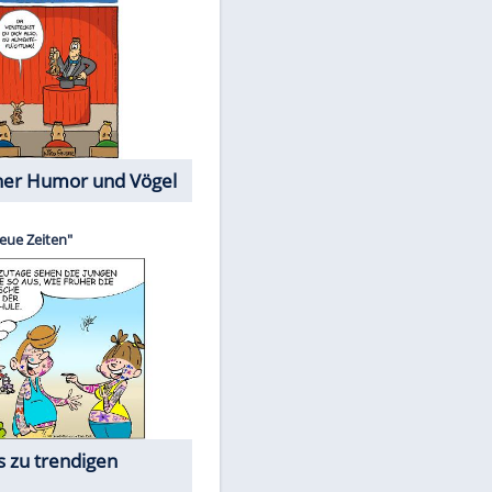
Cartoons mit wahren
Lebensgeschichten
Memo-Spiel