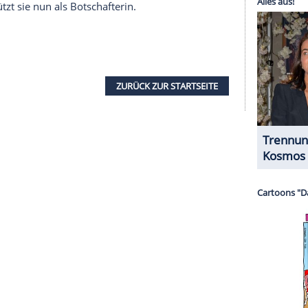
rankheit. Mit
Perücke
, falschen Wimpern und
in des Supertalents gewohnt charmant und schön,
s. "Die Frau, die zuhause war,
Übelkeit
hatte und
r meine private Sache," erzählt die 36-Jährige.
serer Redaktion eingebundenen Inhalt von Glomex GmbH
nzeigen lassen und auch wieder deaktivieren.
halte angezeigt werden. Damit können personenbezogene
r dazu in unseren Datenschutzhinweisen.
t
Sylvie
. "Ich bin Single, glücklich, und nicht jede
 neuer Liebhaber", stellt sie klar. Statt um
 um die Organisation Pink Rabbit, die für