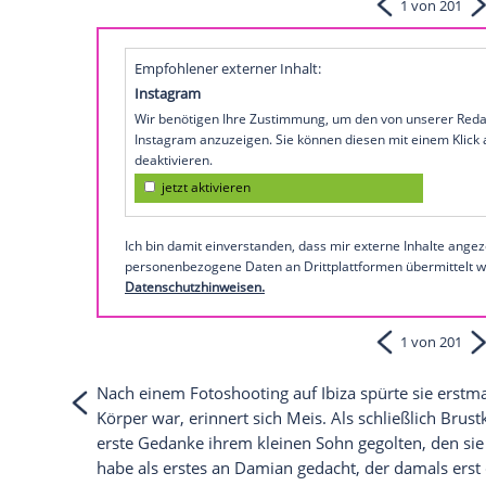
Mit dem Sender RTL hat sie ihr
Glück
gesp
mich jetzt offiziell gesund nennen", sagt
die
Krankheit
allerdings nie. Sie sei "Te
Auch als Designerin ist
Sylvie Meis
tätig 
diesem Video
So präsentiert sich Sylvie Mei
Empfohlener externer Inhalt:
Instagram
Wir benötigen Ihre Zustimmung, um den von
Instagram anzuzeigen. Sie können diesen mi