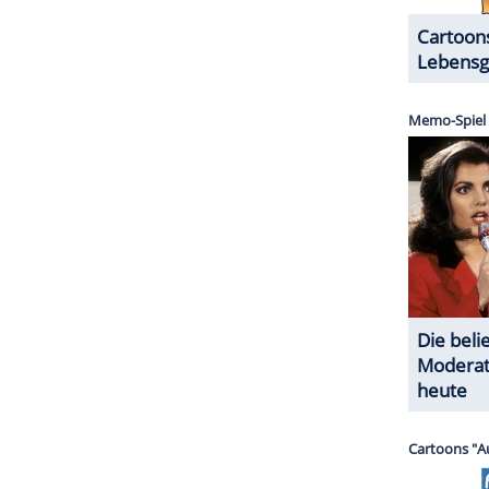
se unterstützt sie nun als Botschafterin.
ZURÜCK ZUR STARTS