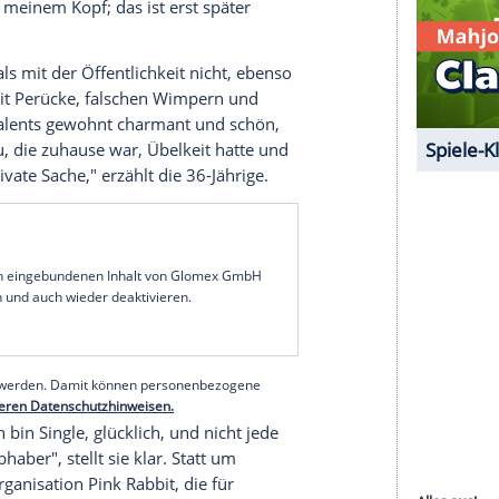
e Inhalte angezeigt werden. Damit können
 übermittelt werden.
Mehr dazu in unseren
1 von 201
 sie erstmals, dass "etwas nicht richtig" mit ihrem
eßlich
Brustkrebs
diagnostiziert wurde, habe ihr
en, den sie mit
Rafael van der Vaart
(31) hat. "Ich
mals erst drei Jahre alt war. Ich dachte: 'Ich muss
t sofort in meinem Kopf; das ist erst später
te sie damals mit der Öffentlichkeit nicht, ebenso