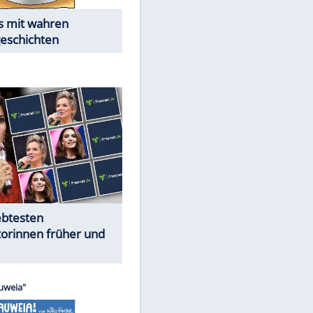
Alles aus!
EITE
Trennungsschock im Promi-
Kosmos
Cartoons "Das Wahre Leben"