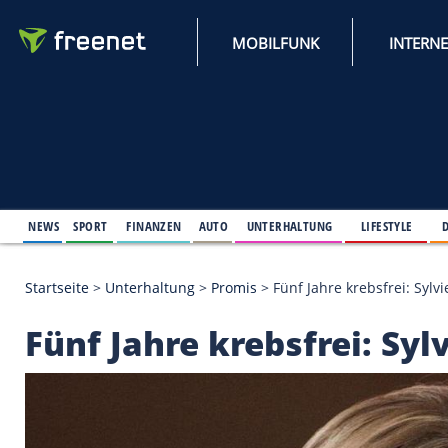
MOBILFUNK
NEWS
SPORT
FINANZEN
AUTO
UNTERHALTUNG
L
Startseite
>
Unterhaltung
>
Promis
>
Fünf Jahre kreb
Fünf Jahre krebsfrei: