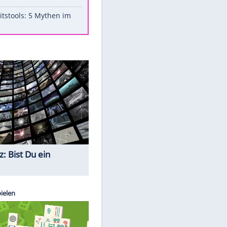
Aufruhr!
Was bei der Vogelfütterung
wirklich sinnvoll ist
Die schlimmsten Bad Boys der
Sportwelt
Im Zeitraffer: Die Entwicklung
des Lenkrades
Lebensmittel, die nicht schlecht
werden
Sicherheitstools: 5 Mythen im
Check
Quiz