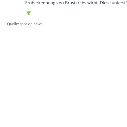
wenig wie den harten
Kampf
gegen die K
Make-Up präsentierte sie sich als Juror
doch hinter der Fassade sah es anders au
sich nachts vierzig Mal übergeben hat, wa
Empfohlener externer Inhalt:
Glomex GmbH
Wir benötigen Ihre Zustimmung, um den von un
anzuzeigen. Sie können diesen mit einem Klick a
jetzt aktivieren
Ich bin damit einverstanden, dass mir externe In
Daten an Drittplattformen übermittelt werden.
Meh
Auch über ihren
Beziehungsstatus
sprich
Person, mit der ich einmal spreche, ist ein
Gerüchte kümmert sie sich ohnehin lieber