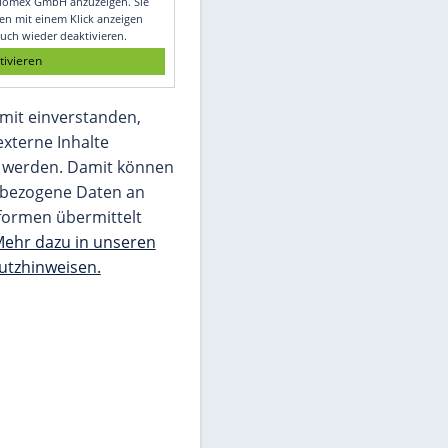
Glomex GmbH
Wir benötigen Ihre Zustimmung, um den
von unserer Redaktion eingebundenen
Inhalt von Glomex GmbH anzuzeigen. Sie
können diesen mit einem Klick anzeigen
lassen und auch wieder deaktivieren.
jetzt aktivieren
Ich bin damit einverstanden,
dass mir externe Inhalte
angezeigt werden. Damit können
personenbezogene Daten an
Drittplattformen übermittelt
werden.
Mehr dazu in unseren
Datenschutzhinweisen.