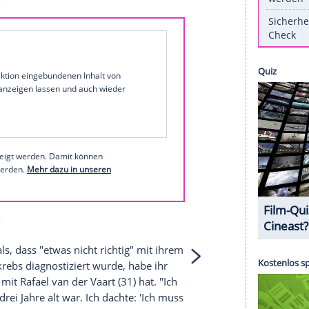
rochen. "Ich bin jetzt fünf Jahre geheilt und darf
Meis
dem Sender lächelnd.
Vergessen
werde sie
il meines Lebens, meiner Geschichte" geworden.
- mehr über ihre Bikini-Kollektion erfahren Sie in
s bei Instagram
1 von 201
 unserer Redaktion eingebundenen Inhalt von
t einem Klick anzeigen lassen und auch wieder