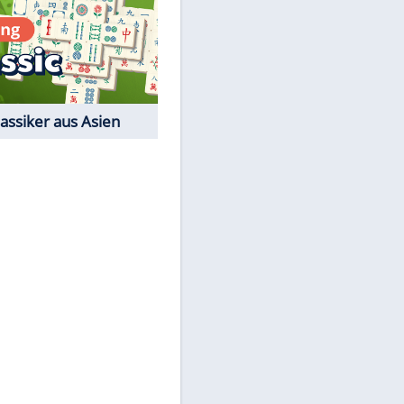
Film-Quiz: Bist Du ein
Cineast?
Kostenlos spielen