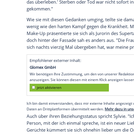
deaktivieren.
jetzt aktivieren
Ich bin damit einverstanden, dass mir extern
personenbezogene Daten an Drittplattformen
Datenschutzhinweisen.
Nach einem
Fotoshooting
auf
Ibiza
spürte
Körper war, erinnert sich
Meis
. Als schli
erste Gedanke ihrem kleinen Sohn gegolt
habe als erstes an Damian gedacht, der da
das überleben.' Sterben oder Tod war nich
gekommen."
Wie sie mit diesen Gedanken umging, teil