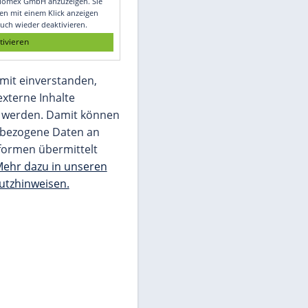
Glomex GmbH
Wir benötigen Ihre Zustimmung, um den
von unserer Redaktion eingebundenen
Inhalt von Glomex GmbH anzuzeigen. Sie
können diesen mit einem Klick anzeigen
lassen und auch wieder deaktivieren.
jetzt aktivieren
Ich bin damit einverstanden,
dass mir externe Inhalte
angezeigt werden. Damit können
personenbezogene Daten an
Drittplattformen übermittelt
werden.
Mehr dazu in unseren
Datenschutzhinweisen.