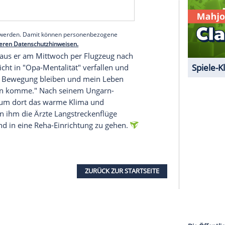
hlossen
 Gabor
(1917-2016) will sich nun außerhalb eines
ng
erholen. Sein Ziel ist es, am
Donnerstag
im
8.
Geburtstag
seiner verstorbenen Frau zu
hr jedes Jahr gelbe Rosen an ihr
Grab
gebracht. Das
ir nicht verzeihen, aus Schwäche diesmal mit
serer Redaktion eingebundenen Inhalt von Glomex GmbH
nzeigen lassen und auch wieder deaktivieren.