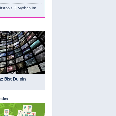
Aufruhr!
Was bei der Vogelfütterung
wirklich sinnvoll ist
"Infanti-No Go": Pressestimmen
zum Verbleib des FIFA-Chefs
Im Zeitraffer: Die Entwicklung
des Lenkrades
Lebensmittel, die nicht schlecht
werden
Sicherheitstools: 5 Mythen im
Check
Quiz