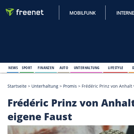
MOBILFUNK
NEWS
SPORT
FINANZEN
AUTO
UNTERHALTUNG
L
Startseite
>
Unterhaltung
>
Promis
>
Frédéric Prinz 
Frédéric Prinz von A