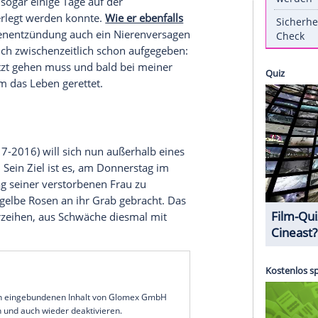
eigenmächtig aus einer
Kölner
Klinik
entlassen.
Wie
r damit den ausdrücklichen Rat seiner
r schweren
Lungenentzündung
weiter stationär
er zur
Beobachtung
im
Krankenhaus
behalten
Entlassung bestanden. Dem
Bericht
zufolge habe er
en müssen, dass er die
Klinik
auf eigene
r zunächst sogar einige Tage auf der
le Station verlegt werden konnte.
Wie er ebenfalls
chwere
Lungenentzündung
auch ein
Nierenversagen
elbst habe sich zwischenzeitlich schon aufgegeben:
 dass ich jetzt gehen muss und bald bei meiner
te hätten ihm das
Leben
gerettet.