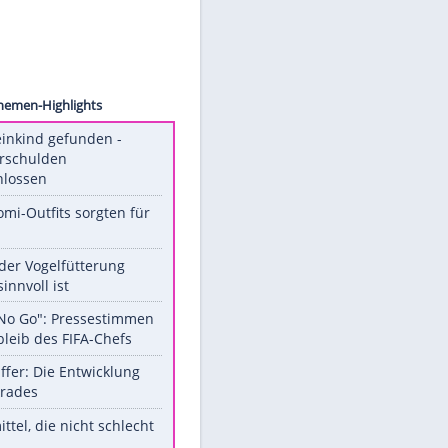
uschka
Unsere Themen-Highlights
Totes Kleinkind gefunden -
Fremdverschulden
ausgeschlossen
Diese Promi-Outfits sorgten für