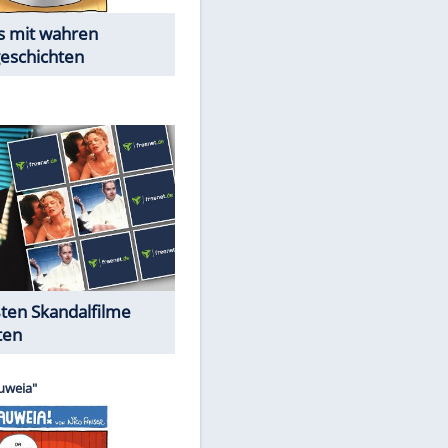
Die Öffentlichkeit schaut zu:
Peinliche Auftritte auf dem
roten Teppich
Cartoons "Das Wahre Leben"