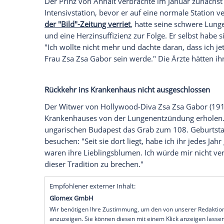
Frédéric Prinz von Anhalt (81) hat sich 
die "Bild"-Zeitung berichtet
, ignorierte e
behandelnden Ärzte, die ihn wegen eine
behandeln wollten.
Die Ärzte hätten ihn eigentlich noch läng
wollen, doch der Prinz habe auf seine 
nach 25 Tagen
Behandlung
unterschreib
Verantwortung verlasse.
Der Prinz von Anhalt verbrachte im Janua
Intensivstation
, bevor er auf eine norma
der "Bild"-Zeitung verriet
, hatte seine s
und eine
Herzinsuffizienz
zur Folge. Er s
"Ich wollte nicht mehr und dachte daran,
Frau
Zsa Zsa Gabor
sein werde." Die Ärz