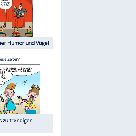
Cartoons mit wahren
Lebensgeschichten
Memo-Spiel