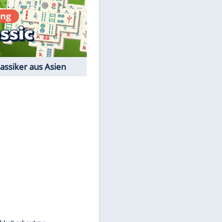
Film-Quiz: Bist Du ein
Cineast?
Kostenlos spielen