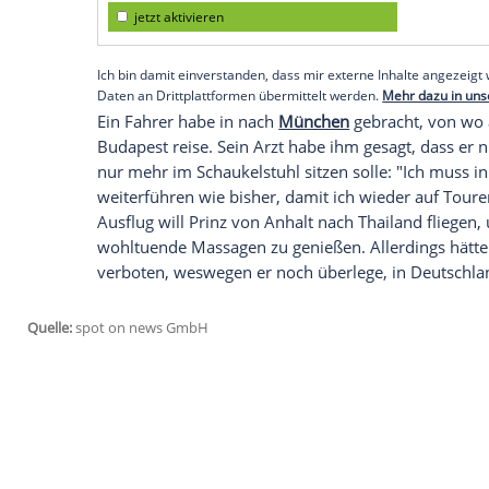
Rückkehr ins
Krankenhaus
nicht ausgesc
Der Witwer von Hollywood-Diva
Zsa Zsa
Krankenhauses
von der
Lungenentzündu
ungarischen
Budapest
das
Grab
zum 10
besuchen: "Seit sie dort liegt, habe ich i
waren ihre Lieblingsblumen. Ich würde m
dieser Tradition zu brechen."
Empfohlener externer Inhalt:
Glomex GmbH
Wir benötigen Ihre Zustimmung, um den von un
anzuzeigen. Sie können diesen mit einem Klick a
jetzt aktivieren