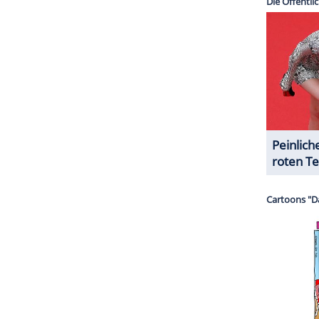
halte angezeigt werden. Damit können personenbezogene
r dazu in unseren Datenschutzhinweisen.
ht, von wo aus er am
Mittwoch
per Flugzeug nach
 dass er nicht in "Opa-Mentalität" verfallen und
 "Ich muss in Bewegung bleiben und mein
Leben
der auf Touren komme." Nach seinem Ungarn-
and
fliegen, um dort das warme Klima und
ings hätten ihm die Ärzte Langstreckenflüge
n
Deutschland
in eine Reha-Einrichtung zu gehen.
ZURÜCK ZUR STARTS