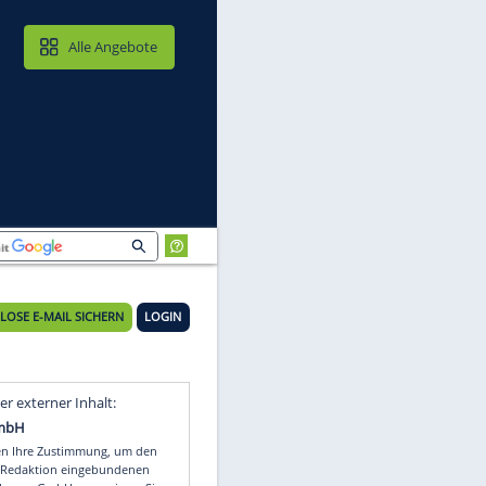
MAIL & CLOUD
Alle Angebote
KOSTENLOSE E-MAIL SICHERN
LOGIN
Video
Empfohlener externer Inhalt: