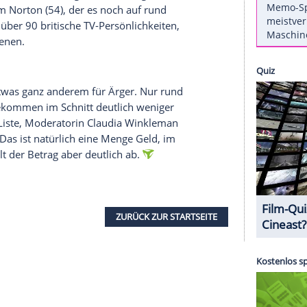
 wohl schmeichelhafteste Zitat überhaupt jemals
iel: 22 Männer jagen 90 Minuten lang einem Ball
en", erklärte
Lineker
während der WM 1990 in
prüchen für die britische BBC - als Moderator. Das
nkanstalt hat nun eine Liste mit den Top-Gagen
eker
erhält umgerechnet rund zwei Millionen Euro
 was wohl die einschlägigen deutschen
entatoren so verdienen.
ege
Chris Evans
(51), der umgerechnet auf gut 2,5
steht
Graham Norton
(54), der es noch auf rund
ehen alleine über 90 britische TV-Persönlichkeiten,
 Jahr verdienen.
ings wegen etwas ganz anderem für Ärger. Nur rund