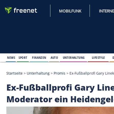
MOBILFUNK
NEWS
SPORT
FINANZEN
AUTO
UNTERHALTUNG
L
Startseite
>
Unterhaltung
>
Promis
>
Ex-Fußballprof
Ex-Fußballprofi Gar