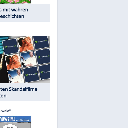
Die Öffentlichkeit schaut zu:
Peinliche Auftritte auf dem
roten Teppich
Cartoons "Das Wahre Leben"