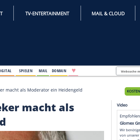
INTERNET
TV-ENTERTAINMENT
♥
IFESTYLE
DIGITAL
SPIELEN
MAIL
DOMAIN
i Gary Lineker macht als Moderator ein Heidengeld
y Lineker macht als