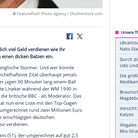
©
Featureflash Photo Agency / Shuttersto
ker
 wohl ähnlich viel Geld verdienen wie ihr
eicht jährlich einen dicken
Batzen
ein.
) der beste englische Stürmer. Und wer könnte