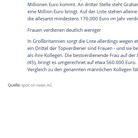
schon das für die deutsche Fußballseele
vergessen? "Fußball ist ein einfaches Sp
nach, und am Ende gewinnen die Deutsch
Italien
. Heute verdient er sein Geld mit S
Ungewöhnliche an der Sache: Die Rundfu
ihrer Moderatoren veröffentlicht und
Lin
pro Jahr. Da fragt man sich doch gleich,
Sportmoderatoren, -Experten und -Komm
Vor dem Ex-Fußballer liegt nur sein Koll
Millionen Euro kommt. An dritter Stelle 
eine Million Euro bringt. Auf der Liste st
die allesamt mindestens 170.000 Euro im
Frauen verdienen deutlich weniger
In Großbritannien sorgt die Liste allerd