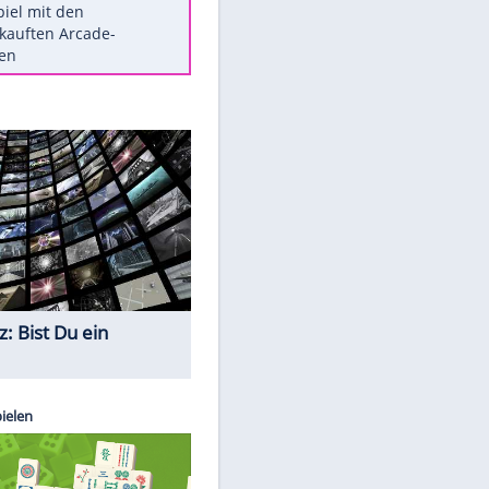
Die größten Mythen über
Medikamente
Braunschweig nach Kantersieg in
Magdeburg an der Spitze
Vorsicht: Diese 17 Dinge hassen
Katzen
Illegales Asphalt-Kartell muss
Mio-Strafe zahlen
Memo-Spiel mit den
meistverkauften Arcade-
Maschinen
Quiz