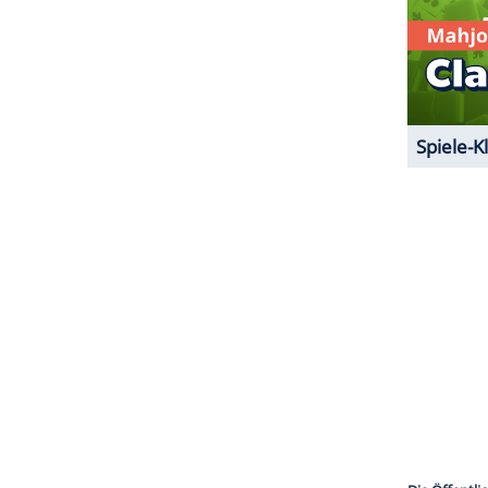
 - und sie bekommen im Schnitt deutlich weniger
rau auf der Liste, Moderatorin Claudia Winkleman
.000 Euro. Das ist natürlich eine Menge Geld, im
llegen fällt der Betrag aber deutlich ab.
ZURÜCK ZUR STARTS