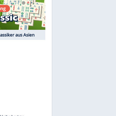
Film-Quiz: Bist Du ein
EITE
Cineast?
Kostenlos spielen