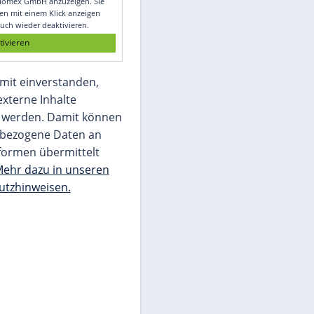
Glomex GmbH
Wir benötigen Ihre Zustimmung, um den
von unserer Redaktion eingebundenen
Inhalt von Glomex GmbH anzuzeigen. Sie
können diesen mit einem Klick anzeigen
lassen und auch wieder deaktivieren.
jetzt aktivieren
Ich bin damit einverstanden,
dass mir externe Inhalte
angezeigt werden. Damit können
personenbezogene Daten an
Drittplattformen übermittelt
werden.
Mehr dazu in unseren
Datenschutzhinweisen.