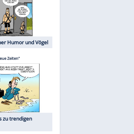
Cartoons mit wahren
Lebensgeschichten
Memo-Spiel